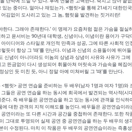
 단박에 느낄 수 있다. 후에 연출은 고백한다. 죽치고 앉아 끝없
있는 중이다. 얼마나 재밌는가. <햄릿>을 통해 21세기 대한민국
 어김없이 도사리고 있는 그 놈, 햄릿을 발견하는 짓거리란!
싸워야한다. 그래야 존재한다.’ 이 명제가 요즘처럼 젊은 가슴을 절실
외하고 윤서비는 90년대 대학생, 신념이나, 이념이란 용어가 구닥
 아이디어와 스타일로 개인적 만족과 성공, 그에 따른 사회적 인
렇듯이 항상 그 ‘때’를 만난다. 이념과 신념의 소용돌이에 뛰어들
도 신념이 아니더라도 이놈의 상념과 상념이 사유와 사유가 그에
지고 뜬금없이 다시 생성되어 휘몰아쳐 머릿속과 가슴속을 헤집어
상인 듯 미친 듯, 아니 정말 아예 미쳐버릴 그 ‘때’를 만난다.
 <햄릿> 공연 연습을 준비하는 두 배우(남자 1명과 여자 1명)와
. 그들은 공연 연습을 하는 동시에 희곡에서 발견되는 역사적(시
준다. 즉 배우들은 공연연습을 하고 있는 동시에 관객을 인식하며
품에 대한 관객의 지적 이해도를 높인다. 배우들은 공연연습이라
 공연이라는 또 다른 시간과 공간을 중첩하여 존재한다. 또한 작
본이 그대로 투영되어 실제 공연 중 공연연습을 하는 두 배우의 생
대본이 수정된다. 마치 이 작품은 두 배우의 공연연습이라는 즉흥성