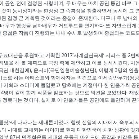
이 공연 전에 결정된 사항이며, 두 배우는 마치 공연 동안 바로 그
 것이 동시성이라는 현장성 그 즉흥성을 창출하면서 동시에 그 
된 결정 곧 계획된 것이라는 중첩이 존재한다. 더구나 두 남녀의
배우가 햄릿을 남자배우가 거트루드를 연기하다 또 자연스럽게 
한 중첩은 작품이 진행되는 내내 수시로 발생하며 중첩되는 코드도
무료대관을 후원하고 기획한 2017‘사계절연극제’ 시리즈 중 2번
페스티벌을 해 볼 계획으로 극장 측에 제안하고 이를 성사시켰다. 처음
극단 내친김에), 윤서비(극단열혈예술청년단), 이렇게 3명의 연
베이스로 하는 아티스트와 함께하자는 의견으로 이세승안무가(쌍방
부터 기획과 스터디에 돌입했고 당초에는 계절마다 한 연출가씩 공
급적 4명이 같이 함께 작품을 발표하는 것으로 의견을 모았단다. 재
 정했다는 것이다. 실제로 이 연출가들은 공연에도 출연하여 꼰
 <햄릿>에 나타나는 세대론이었다. 햄릿 선왕의 시대에서 숙부의 
스의 시대로 교체되는 이야기를 현재 대한민국이 처한 상황에 맞게
 일부 87년 민주화운동 세대의 운동권 마인드에 공감과 반감을 