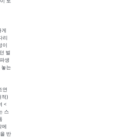
이 토
하게
다리
정이
던 벌
 파생
 놓는
 조연
대적)
 <
는 스
품
각에
을 반