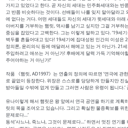
가지고 있었다고 한다. 곧 자신의 세대는 민주화세대와는 반쯤
고 반쯤 비슷하다는 것이다. 선배들이 나를 잊지 말아달라고 
에 없다는 거다. 어떤 세대들도 자신의 세대가 윗세대와 아래
아버지를 거부하는 햄릿, 역사를 남기고 싶지만 그걸 거부하
중심을 잡았다고 고백한다. 그는 이렇게 말하고 있다. ‘19세
벽두를 흔들어대고 있다! 19세기에 집대성된 인간의 이성은 
정의론, 윤리의식 등에 매달려서 해메고 있는 거 아닌가. 21
주입하려고 애쓰는 거 아닌가! 후배에게 달력 가득 기억해야할
주어야하는 거 아닌가!’
작품 《햄릿, AD1997》는 연출의 정의에 따르면 ‘연극에 관
로 끝없이 등장한다. 위장은 스스로를 당당하게 만들지만 진실
받아들일 수밖에 없게 만들고 그러면 사람은 유령이 됩니다.’ 
유나이렇게 해서 햄릿은 왕 앞에서 연극 공연을 하기로 계획하
릿의 목을 조여오고 있습니다. 그리고 확실한 물증확보를 위한 그
문제로다…’
동석‘사느냐, 죽느냐, 그것이 문제로다…’ 하면서 멋진 연기