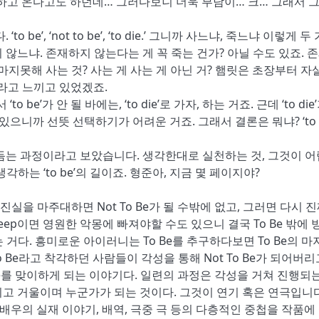
대하고 온다고도 하던데… 그러다보니 더욱 부담이… 크… 그래서 
’, ‘not to be’, ‘to die.’ 그니까 사느냐, 죽느냐 이렇게 두
 존재하지 않느냐. 존재하지 않는다는 게 꼭 죽는 건가? 아닐 수도 있죠. 
마지못해 사는 것? 사는 게 사는 게 아닌 거? 햄릿은 초장부터 자
e’라고 느끼고 있었겠죠.
o be’가 안 될 바에는, ‘to die’로 가자, 하는 거죠. 근데 ‘to die
도 있으니까 선뜻 선택하기가 어려운 거죠. 그래서 결론은 뭐냐? ‘to b
듬는 과정이라고 보았습니다. 생각한대로 실천하는 것, 그것이 
하는 ‘to be’의 길이죠. 형준아, 지금 몇 페이지야?
실을 마주대하면 Not To Be가 될 수밖에 없고, 그러면 다시 진
o Sleep이면 영원한 악몽에 빠져야할 수도 있으니 결국 To Be 밖에 
는 거다. 흥미로운 아이러니는 To Be를 추구하다보면 To Be의 마
To Be라고 착각하던 사람들이 각성을 통해 Not To Be가 되어버리
 Die를 맞이하게 되는 이야기다. 일련의 과정은 각성을 거쳐 진행되
고 거울이며 누군가가 되는 것이다. 그것이 연기 혹은 연극입니다.
 배우의 실재 이야기, 배역, 극중 극 등의 다층적인 중첩을 작품에