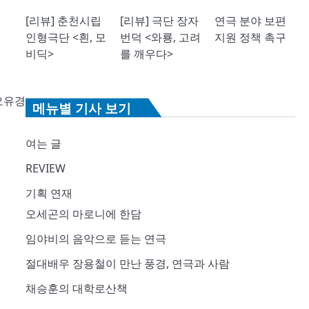
[리뷰] 춘천시립
[리뷰] 극단 장자
연극 분야 보편
인형극단 <흰, 모
번덕 <와룡, 고려
지원 정책 촉구
비딕>
를 깨우다>
오유경
메뉴별 기사 보기
여는 글
REVIEW
기획 연재
오세곤의 마로니에 한담
임야비의 음악으로 듣는 연극
절대배우 장용철이 만난 풍경, 연극과 사람
채승훈의 대학로산책