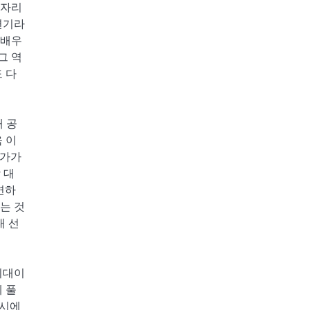
 자리
연기라
 배우
그 역
 다
째 공
 이
출가가
 대
연하
밌는 것
대 선
시대이
 풀
동시에