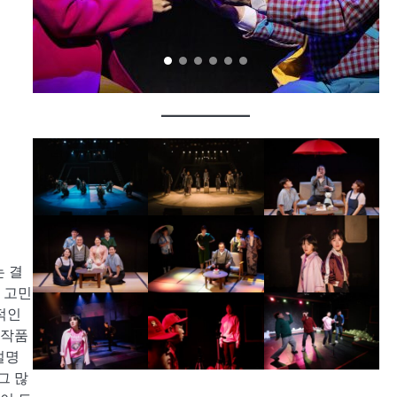
는 결
 고민
적인
 작품
설명
그 많