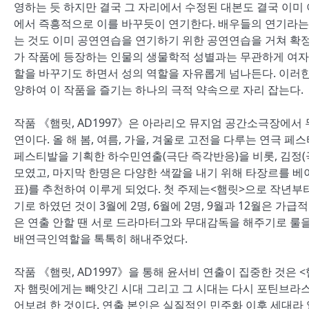
영하는 듯 하지만 결국 그 자리에서 수정된 대본도 결국 이미 
에서 즉흥적으로 이를 바꾸듯이 연기한다. 배우들의 연기라는
는 것도 이미 공연연습을 연기하기 위한 공연연습을 거쳐 확정
가 작품에 등장하는 인물의 생물학적 성별과는 무관하게 여자
할을 바꾸기도 하면서 성의 역할을 자유롭게 넘나든다. 이러
양하여 이 작품을 즐기는 하나의 극적 약속으로 자리 잡는다.
작품 《햄릿, AD1997》은 아라리오 뮤지엄 공간소극장에서 
연이다. 올 해 봄, 여름, 가을, 겨울로 고전을 다루는 연극 
페스티발을 기획한 하수민연출(극단 즉각반응)을 비롯, 김정(
모였고, 마지막 한명은 다양한 색깔을 내기 위해 타장르를 
표)를 추천하여 이루게 되었다. 첫 주제는<햄릿>으로 작년
기로 하였던 것이 3월에 2명, 6월에 2명, 9월과 12월은 가
은 연출 안할 땐 서로 드라마터그와 무대감독을 해주기로 룰을
배연극인역할을 톡톡히 해내주었다.
작품 《햄릿, AD1997》을 통해 윤서비 연출이 집중한 것은
자 햄릿에게는 빼앗긴 시대 그리고 그 시대는 다시 포틴브라
어보려 한 것이다. 연출 본인은 실질적인 민주화 이후 세대라