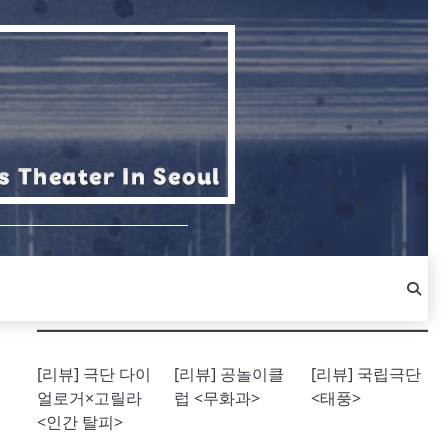
[리뷰] 극단 다이
[리뷰] 공놀이클
[리뷰] 국립극단
얼로거×고릴라
럽 <무화과>
<태풍>
<인간 탈피>