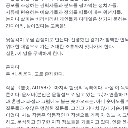
공포를 조장하는 권력자들과 분노를 팔아먹는 정치가들,
시류에 편승하는 예술가들과 정의를 떠들어대는 위선자들,
눈치나 살피는 비리비리한 개인들과 디테일은 챙기지 못하는 눈
견디어라, 살아있다는 고통을!
뒷생각이 우릴 겁쟁이로 만든다. 선명했던 결기가 창백한 번
위대한 대업으로 가는 거대한 조류까지 엇나가게 한다.
실천, 이 말을 무색하게 한다.
혼자다.
투 비. 싸운다. 고로 존재한다.
작품 《햄릿, AD1997》 마지막 햄릿의 독백이다. 사실 이
론이다. 윤서비(본인은 윤형섭으로 알고 있는 그.)가 연출하고 
과 혼란과 좌절과 그럼에도 불끈 솟아오르는, 아니 솟아오를
질문들과 수많은 멍청한 질문들, 그리고 기대치 않게 가슴가득
이었다. 사실 작품은 역동적인 미장센으로 가득 차 있느냐. 그
하고, 분석하고 연구한 지적 정보들을 가르치고 있다. 연출 