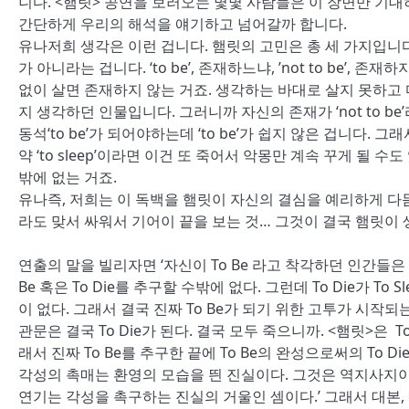
니다. <햄릿> 공연을 보러오는 몇몇 사람들은 이 장면만 기
간단하게 우리의 해석을 얘기하고 넘어갈까 합니다.
유나저희 생각은 이런 겁니다. 햄릿의 고민은 총 세 가지입니다. ‘to be
가 아니라는 겁니다. ‘to be’, 존재하느냐, ’not to be’,
없이 살면 존재하지 않는 거죠. 생각하는 바대로 살지 못하고 
지 생각하던 인물입니다. 그러니까 자신의 존재가 ‘not to b
동석‘to be’가 되어야하는데 ‘to be’가 쉽지 않은 겁니다. 그래서 ‘t
약 ‘to sleep’이라면 이건 또 죽어서 악몽만 계속 꾸게 될 수
밖에 없는 거죠.
유나즉, 저희는 이 독백을 햄릿이 자신의 결심을 예리하게 다
라도 맞서 싸워서 기어이 끝을 보는 것… 그것이 결국 햄릿이 생각
연출의 말을 빌리자면 ‘자신이 To Be 라고 착각하던 인간들은 진
Be 혹은 To Die를 추구할 수밖에 없다. 그런데 To Die가 T
이 없다. 그래서 결국 진짜 To Be가 되기 위한 고투가 시작되
관문은 결국 To Die가 된다. 결국 모두 죽으니까. <햄릿>은 
래서 진짜 To Be를 추구한 끝에 To Be의 완성으로써의 To
각성의 촉매는 환영의 모습을 띈 진실이다. 그것은 역지사지이
연기는 각성을 촉구하는 진실의 거울인 셈이다.’ 그래서 대본,