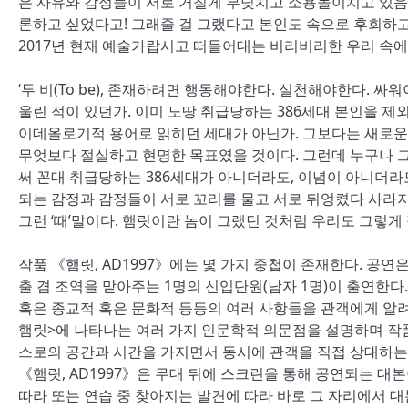
은 사유와 감정들이 서로 거칠게 부딪치고 소용돌이치고 있음을
론하고 싶었다고! 그래줄 걸 그랬다고 본인도 속으로 후회하고 
2017년 현재 예술가랍시고 떠들어대는 비리비리한 우리 속에
‘투 비(To be), 존재하려면 행동해야한다. 실천해야한다. 
울린 적이 있던가. 이미 노땅 취급당하는 386세대 본인을 제
이데올로기적 용어로 읽히던 세대가 아닌가. 그보다는 새로운
무엇보다 절실하고 현명한 목표였을 것이다. 그런데 누구나 그
써 꼰대 취급당하는 386세대가 아니더라도, 이념이 아니더라
되는 감정과 감정들이 서로 꼬리를 물고 서로 뒤엉켰다 사라
그런 ‘때’말이다. 햄릿이란 놈이 그랬던 것처럼 우리도 그렇게 정
작품 《햄릿, AD1997》에는 몇 가지 중첩이 존재한다. 공연은
출 겸 조역을 맡아주는 1명의 신입단원(남자 1명)이 출연한다
혹은 종교적 혹은 문화적 등등의 여러 사항들을 관객에게 알려
햄릿>에 나타나는 여러 가지 인문학적 의문점을 설명하며 작
스로의 공간과 시간을 가지면서 동시에 관객을 직접 상대하는
《햄릿, AD1997》은 무대 뒤에 스크린을 통해 공연되는 대
따라 또는 연습 중 찾아지는 발견에 따라 바로 그 자리에서 