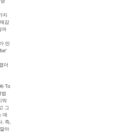
그냥
 가지
존재감
살까
’가 만
e’
어렵더
짜 To
방법
지막
고 그
는 데
 즉,
 깔아