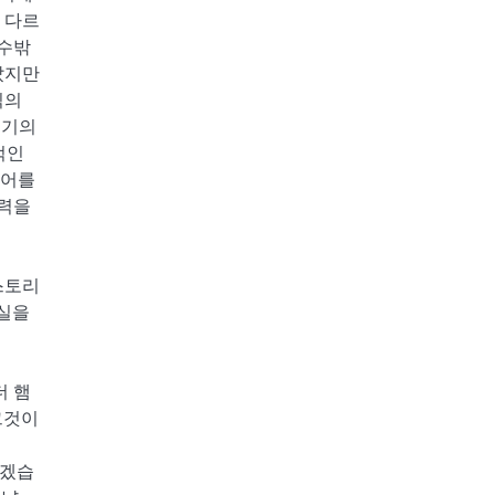
 다르
 수밖
았지만
식의
세기의
적인
언어를
달력을
스토리
진실을
더 햄
그것이
가겠습