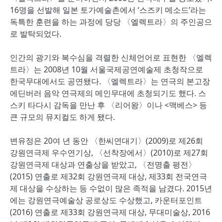
16명을 선발해 일본 토가예술촌에서 ‘스즈키 메소드’라는
독특한 훈련을 하는 과정에 당당 〈엘렉트라〉의 주인공으
로 발탁되었다.
인간의 광기와 복수심을 격렬한 신체언어로 표현한 〈엘렉
트라〉는 2008년 10월 서울국제공연예술제 초청작으로
한국무대에서도 공연됐다. 〈엘렉트라〉는 연극의 본고장
에딘버러 음악 연극제의 메인무대에 초청되기도 했다. 스
스키 타다시 감독을 만난 후 〈리어왕〉이나 <맥베스> 등
큰 규모의 뮤지컬도 하게 됐다.
변유정은 20여 년 동안 〈한씨연대기〉(2009)로 제26회
강원연극제 우수연기상, 〈선착장에서〉(2010)로 제27회
강원연극제 대상과 연출상을 받았고, 〈전명출 평전〉
(2015) 연출로 제32회 강원연극제 대상, 제33회 전국연극
제 대상을 수상하는 등 수없이 많은 족적을 남겼다. 2015년
에는 강원연극예술상 공로상도 수상했고, 카운터포인트
(2016) 연출로 제33회 강원연극제 대상, 무대미술상, 2016