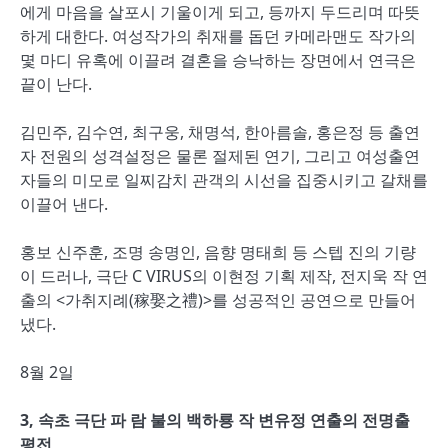
에게 마음을 살포시 기울이게 되고, 등까지 두드리며 따뜻
하게 대한다. 여성작가의 취재를 돕던 카메라맨도 작가의
몇 마디 유혹에 이끌려 결혼을 승낙하는 장면에서 연극은
끝이 난다.
김민주, 김수연, 최구웅, 채명석, 한아름솔, 홍은정 등 출연
자 전원의 성격설정은 물론 절제된 연기, 그리고 여성출연
자들의 미모로 일찌감치 관객의 시선을 집중시키고 갈채를
이끌어 낸다.
홍보 신주훈, 조명 송명인, 음향 명태희 등 스텝 진의 기량
이 드러나, 극단 C VIRUS의 이현정 기획 제작, 전지욱 작 연
출의 <가취지례(稼娶之禮)>를 성공적인 공연으로 만들어
냈다.
8월 2일
3, 속초 극단 파 람 불의 백하룡 작 변유정 연출의 전명출
평전