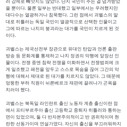
러 강제로 빼앗지도 않았다. 단지 국민이 주는 걸 넘겨받았
을 뿐이다. 물론 일부는 반대했고 일부에서는 우려했지만
대다수는 열광하거나 침묵했다. 그런 점에서 괴벨스의 말
대로 히틀러는 독일 국민이 열광적으로 선택한 인물이고
그에 따르는 나치의 붕괴라는 대가를 국민이 치르게 된 것
이다.
괴벨스는 제국선전부 장관으로 유대인 탄압과 언론 출판
방송 등 문화계를 통제하고 나치 정권의 악행에 앞장선 인
물이다. 전쟁 중엔 침략 전쟁을 미화하면서 전쟁범죄에 크
게 일조했고 패전을 앞두고 스스로 목숨을 끊어 그간의 악
행에 대해서 제대로 된 대가를 치르지도 않았다. 그 때문에
엉뚱한 부하 직원이 뉘른베르크 재판에 끌려나가 곤욕을
치러야 했다.
괴벨스는 북독일 라인란트 출신 노동자 계층 출신이란 점
에서 프티부르주아 출신 고등학교 중퇴자 히틀러와 통하는
면이 있었으며, 둘 다 반자본주의적이고 반 권위적이며 현
란한 선동가이며 연설가였다. 자신의 출신을 부끄러워하지