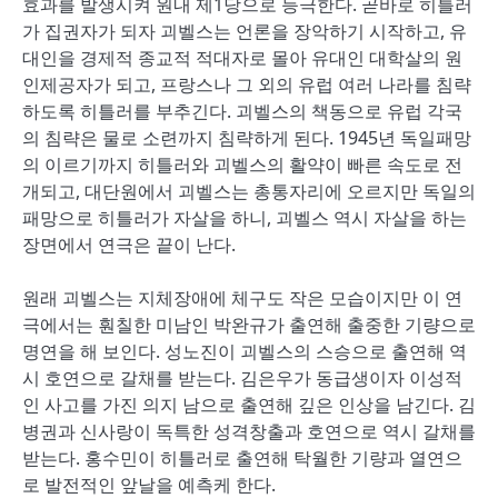
효과를 발생시켜 원내 제1당으로 등극한다. 곧바로 히틀러
가 집권자가 되자 괴벨스는 언론을 장악하기 시작하고, 유
대인을 경제적 종교적 적대자로 몰아 유대인 대학살의 원
인제공자가 되고, 프랑스나 그 외의 유럽 여러 나라를 침략
하도록 히틀러를 부추긴다. 괴벨스의 책동으로 유럽 각국
의 침략은 물로 소련까지 침략하게 된다. 1945년 독일패망
의 이르기까지 히틀러와 괴벨스의 활약이 빠른 속도로 전
개되고, 대단원에서 괴벨스는 총통자리에 오르지만 독일의
패망으로 히틀러가 자살을 하니, 괴벨스 역시 자살을 하는
장면에서 연극은 끝이 난다.
원래 괴벨스는 지체장애에 체구도 작은 모습이지만 이 연
극에서는 훤칠한 미남인 박완규가 출연해 출중한 기량으로
명연을 해 보인다. 성노진이 괴벨스의 스승으로 출연해 역
시 호연으로 갈채를 받는다. 김은우가 동급생이자 이성적
인 사고를 가진 의지 남으로 출연해 깊은 인상을 남긴다. 김
병권과 신사랑이 독특한 성격창출과 호연으로 역시 갈채를
받는다. 홍수민이 히틀러로 출연해 탁월한 기량과 열연으
로 발전적인 앞날을 예측케 한다.