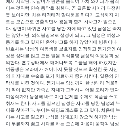
에서 시작된다. 남녀가 왼손을 움직여 마치 와이퍼가 움직
이는 것처럼 연속 동작을 취한다. 곧 결혼할 사이라 다정한
듯 보이지만, 차츰 티격태격 말다툼을 하다가 고성까지 지
르는 모습으로 연출되면서 굉음과 함께 차사고가 일으킨
다. 장면이 바뀌면 사고를 당한 차에 타고 있던 남성은 죽지
는 않았지만, 의식불명으로 설정이 되고, 그 남성은 여성과
동거를 하고 있지만 혼인신고를 하지 않았기에 병원이나
변호사는 남성의 여동생을 보호자로 인정하고 동거중인 여
성은 상대를 않고 모든 일을 의식불명 남성의 여동생과 상
의한다. 혼수상태에서 깨어나도록 수술을 해야 하겠지만
여동생은 오라비가 깨어나지 못할 것으로 확신한 듯 자신
의 의지대로 수술을 포기 치료까지 중단시킨다. 일종의 안
락사를 시킨 것이다. 동거녀는 임신까지 한 상태라 억울하
기 짝이 없지만 가족법 자체가 그러하니 어쩔 도리가 없다.
여성작가가 등장해 바로 이런 문제를 주제로 작품을 쓰고
취재도 한다. 사고를 일으킨 남성은 사고를 당한 남성의 누
이를 찾아간다. 누이는 웨딩드레스를 입고 있다. 처음에 누
이는 사고를 일으킨 남성을 상대조차 않으려 하지만 남성
이 무릎까지 꿇고 사과를 하는 모습에 마음이 움직여 남성