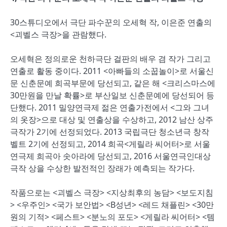
30스튜디오에서 극단 파수꾼의 오세혁 작, 이은준 연출의
<괴벨스 극장>을 관람했다.
오세혁은 정의로운 천하극단 걸판의 배우 겸 작가 그리고
연출로 활동 중이다. 2011 <아빠들의 소꿉놀이>로 서울신
문 신춘문예 희곡부문에 당선되고, 같은 해 <크리스마스에
30만원을 만날 확률>로 부산일보 신춘문예에 당선되어 등
단했다. 2011 밀양연극제 젊은 연출가전에서 <그와 그녀
의 옷장>으로 대상 및 연출상을 수상하고, 2012 남산 상주
극작가 2기에 선정되었다. 2013 국립극단 청소년극 창작
벨트 2기에 선정되고, 2014 희곡<게릴라 씨어터>로 서울
연극제 희곡아 솟아라에 당선되고, 2016 서울연극인대상
극작 상을 수상한 발전적인 장래가 예측되는 작가다.
작품으로는 <괴벨스 극장> <지상최후의 농담> <보도지침
> <우주인> <국가 보안법> <B성년> <레드 채플린> <30만
원의 기적> <페스트> <분노의 포도> <게릴라 씨어터> <템