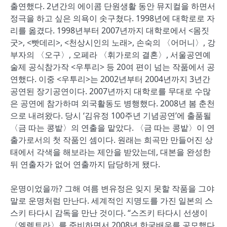
출연했다. 2년간의 에이콤 단원생활 동안 뮤지컬을 하면서
정극을 하고 싶은 의욕이 솟구쳤다. 1998년에 대학로로 자
리를 옮겼다. 1998년부터 2007년까지 대학로에서 <몸짓
굿>, <빳데리>, <천상시인의 노래>, 손숙의 〈어머니〉, 강
부자의 〈오구〉, 오페라 〈휘가로의 결혼〉, 서울공연예
술제 공식참가작 <우투리> 등 20여 편이 넘는 작품에서 공
연했다. 이중 <우투리>는 2002년부터 2004년까지 3년간
공연된 장기공연이다. 2007년까지 대학로를 무대로 수많
은 공연에 참가하며 외국활동도 병행했다. 2008년 봄 춘천
으로 내려왔다. 당시 ‘김유정 100주년 기념공연’에 출품될
〈금 따는 콩밭〉의 연출을 맡았다. 〈금 따는 콩밭〉이 연
출가로서의 첫 작품인 셈이다. 원래는 희곡만 만들어진 상
태에서 각색을 해보라는 제안을 받았는데, 대본을 완성한
뒤 연출자가 없어 연출까지 담당하게 됐다.
운명이었을까? 그해 여름 변유정은 잊지 못할 작품을 그야
말로 운명처럼 만난다. 세계적인 지명도를 가진 일본의 스
스키 타다시 감독을 만난 것이다. “스즈키 타다시 선생이
〈엘렉트라〉를 준비하면서 2008년 한국배우를 공모했다.