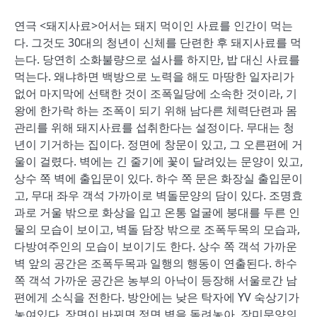
연극 <돼지사료>어서는 돼지 먹이인 사료를 인간이 먹는
다. 그것도 30대의 청년이 신체를 단련한 후 돼지사료를 먹
는다. 당연히 소화불량으로 설사를 하지만, 밥 대신 사료를
먹는다. 왜냐하면 백방으로 노력을 해도 마땅한 일자리가
없어 마지막에 선택한 것이 조폭일당에 소속한 것이라, 기
왕에 한가락 하는 조폭이 되기 위해 남다른 체력단련과 몸
관리를 위해 돼지사료를 섭취한다는 설정이다. 무대는 청
년이 기거하는 집이다. 정면에 창문이 있고, 그 오른편에 거
울이 걸렸다. 벽에는 긴 줄기에 꽃이 달려있는 문양이 있고,
상수 쪽 벽에 출입문이 있다. 하수 쪽 문은 화장실 출입문이
고, 무대 좌우 객석 가까이로 벽돌문양의 담이 있다. 조명효
과로 거울 밖으로 화상을 입고 온통 얼굴에 붕대를 두른 인
물의 모습이 보이고, 벽돌 담장 밖으로 조폭두목의 모습과,
다방여주인의 모습이 보이기도 한다. 상수 쪽 객석 가까운
벽 앞의 공간은 조폭두목과 일행의 행동이 연출된다. 하수
쪽 객석 가까운 공간은 농부의 아낙이 등장해 서울로간 남
편에게 소식을 전한다. 방안에는 낮은 탁자에 YV 숙상기가
놓여있다. 장면이 바뀌면 정면 벽을 돌려놓아, 장미문양의