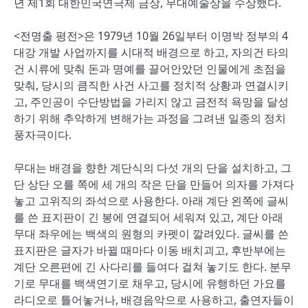
년 제1회 대한민국연극제 금상, 무대예술상을 수상했다.
<전명출 평전>은 1979년 10월 26일부터 이명박 정부의 4
대강 개발 사업까지를 시대적 배경으로 하고, 자의건 타의
건 시류에 맞춰 돈과 명예를 끌어안았던 인물에게 초점을
맞춰, 당시의 큼직한 사건 사고를 정치적 상황과 연결시키
고, 주인공이 수단방법을 가리지 않고 금전적 욕망을 달성
하기 위해 추악하게 변해가는 과정을 그려낸 일종의 정치
풍자극이다.
무대는 배경을 향한 계단식의 다섯 개의 단을 설치하고, 그
단 상단 오를 쪽에 세 개의 작은 단을 만들어 의자를 가져다
놓고 고위직의 좌석으로 사용한다. 아래 계단 왼쪽에 글씨
를 쓴 표지판이 긴 봉에 연결되어 세워져 있고, 계단 아래
무대 좌우에는 백색의 원형의 카펫이 깔려있다. 글씨를 쓴
표지판은 글자가 바뀔 때마다 이동 배치괴고, 후반부에는
계단 오른편에 긴 사다리를 들여다 걸쳐 놓기도 한다. 분무
기로 무대를 백색연기로 채우고, 당시에 유행하던 가요를
라디오로 틀어놓거나, 배경음악으로 사용하고, 출연자들이