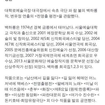
대학로예술극장 대극장에서 속초 극단 파 람 불의 백하룡
작, 변유정 연출의 <전명출 평전>을 관람했다.
백하룡은 1974년 경북 금릉에서 태어났다. 서울예술대학
교 극작과 출신으로 2001 예장문학상 희곡 수상, 2002 예
술의 빛 창의상, 2002 제5회 신작희곡페스티발 당선, 2004
제7회 신작희곡페스티발 당선, 2004 서울연극제 희곡상,
2005 문예진흥예술위원회 신진예술가 선정, 2006 대산창
작기금선정, 2007 거창국제연극제 세계초연 희곡공모 우
수상, 2013 서울문화재단 예술창작지원 문학부문 선정 (남
산상주작가 선정) 되었다. 백하룡 희곡집1.2.3 이 있다.
작품으로는 <남산에서 길을 잃다> <길 잃어 헤매던 어느
저녁에 맥베스> <전명출평전> <팔베개의 노래> <이날 이
때 이즈음에> <춘부> <화장>;<제8요일 (원제:한중록)><파
행> <이상한 동양화> <파란대문의 집> <여가수 진수린> <
돈키호테-희망유랑극단> 외 다수 작품을 발표 공연했다.