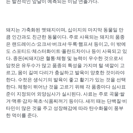
는 발전적인 앞날이 예측되는 미남 연출가다.
돼지는 가축화된 멧돼지이며, 십이지의 마지막 동물일 만
큼 인간과도 친근한 동물이다. 주로 사육되는 돼지의 품종
은 랜드레이스·요크셔·버크셔·두록·햄프셔 등이고, 이 밖에
도 스포티드·체스터화이트·폴란드차이나 등이 사육되고 있
다. 종돈(씨돼지)은 혈통·체형 및 능력이 우수한 것으로서
암컷은 유두수가 많고 품종의 특성을 가지며 털 색깔이 고
르고, 몸이 길며 다리가 충실하고 발육이 양호한 것이라야
한다. 수컷은 생식기의 발육이 좋고 활기가 있는 것을 선택
한다. 체형이 뛰어난 것을 고르기 위해 각 품종마다 심사표
준이 지정되어 외양심사가 실시된다. 사료는 주로 곡물·쌀
겨·맥류·감자·목초·식품찌꺼기 등이다. 새끼 때는 단백질·비
타민이 많은 것을 주고 성장해감에 따라 탄수화물이 풍부
한 먹이를 준다.