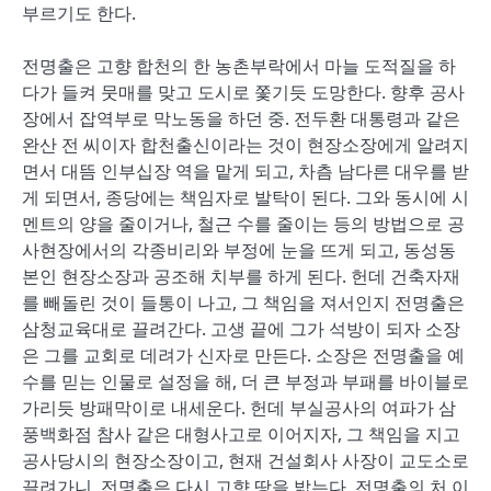
부르기도 한다.
전명출은 고향 합천의 한 농촌부락에서 마늘 도적질을 하
다가 들켜 뭇매를 맞고 도시로 쫓기듯 도망한다. 향후 공사
장에서 잡역부로 막노동을 하던 중. 전두환 대통령과 같은
완산 전 씨이자 합천출신이라는 것이 현장소장에게 알려지
면서 대뜸 인부십장 역을 맡게 되고, 차츰 남다른 대우를 받
게 되면서, 종당에는 책임자로 발탁이 된다. 그와 동시에 시
멘트의 양을 줄이거나, 철근 수를 줄이는 등의 방법으로 공
사현장에서의 각종비리와 부정에 눈을 뜨게 되고, 동성동
본인 현장소장과 공조해 치부를 하게 된다. 헌데 건축자재
를 빼돌린 것이 들통이 나고, 그 책임을 져서인지 전명출은
삼청교육대로 끌려간다. 고생 끝에 그가 석방이 되자 소장
은 그를 교회로 데려가 신자로 만든다. 소장은 전명출을 예
수를 믿는 인물로 설정을 해, 더 큰 부정과 부패를 바이블로
가리듯 방패막이로 내세운다. 헌데 부실공사의 여파가 삼
풍백화점 참사 같은 대형사고로 이어지자, 그 책임을 지고
공사당시의 현장소장이고, 현재 건설회사 사장이 교도소로
끌려가니, 전명출은 다시 고향 땅을 밟는다. 전명출의 처 이