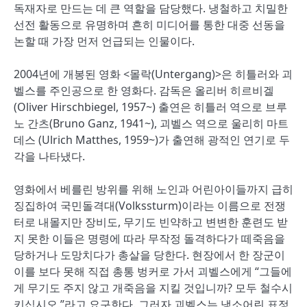
독재자로 만드는 데 큰 역할을 담당했다. 냉철하고 치밀한
선전 활동으로 유명하며 흔히 미디어를 통한 대중 선동을
논할 때 가장 먼저 언급되는 인물이다.
2004년에 개봉된 영화 <몰락(Untergang)>은 히틀러와 괴
벨스를 주인공으로 한 영화다. 감독은 올리버 히르비겔
(Oliver Hirschbiegel, 1957~) 출연은 히틀러 역으로 브루
노 간츠(Bruno Ganz, 1941~), 괴벨스 역으로 울리히 마트
데스 (Ulrich Matthes, 1959~)가 출연해 광적인 연기로 두
각을 나타냈다.
영화에서 베를린 방위를 위해 노인과 어린아이들까지 급히
징집하여 국민돌격대(Volkssturm)이라는 이름으로 전쟁
터로 내몰지만 장비도, 무기도 빈약하고 변변한 훈련도 받
지 못한 이들은 명령에 따라 무작정 돌격하다가 떼죽음을
당하거나 도망치다가 총살을 당한다. 현장에서 한 장군이
이를 보다 못해 직접 총통 벙커로 가서 괴벨스에게 “그들에
게 무기도 주지 않고 개죽음을 지킬 것입니까? 모두 철수시
키십시오.”라고 요구한다. 그러자 괴벨스는 냉소어린 표정