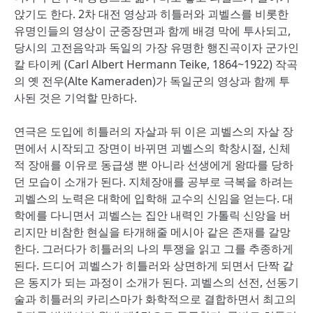
앉기도 한다. 2차 대전 영상과 히틀러와 괴벨스를 비롯한
유명인들의 영상이 군중장면과 함께 배경 막에 투사되고,
당시의 고전음악과 독일의 가장 유명한 행진곡이자 군가인
칼 타이케 (Carl Albert Hermann Teike, 1864~1922) 작곡
의 옛 전우(Alte Kameraden)가 독일군의 영상과 함께 투
사된 것은 기억할 만하다.
연극은 도입에 히틀러의 자살과 뒤 이은 괴벨스의 자살 장
면에서 시작되고 장면이 바뀌면 괴벨스의 학창시절, 신체
적 장애를 이유로 동급생 뿐 아니라 선생에게 왕따를 당하
던 모습이 소개가 된다. 지체장애를 공부로 극복을 하려는
괴벨스의 노력은 대학에 입학해 교수의 신임을 얻는다. 대
학에를 다니면서 괴벨스는 집안 내력인 가톨릭 신앙을 버
리지만 비참한 현실을 타개해줄 메시아 같은 존재를 갈망
한다. 그러다가 히틀러의 나의 투쟁을 읽고 그를 추종하게
된다. 드디어 괴벨스가 히틀러와 상면하게 되면서 단짝 같
은 동지가 되는 과정이 소개가 된다. 괴벨스의 선전, 선동기
술과 히틀러의 카리스마가 화학적으로 결합하면서 최고의