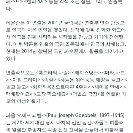
페스트> <헨리 4세> 등을 각색 또는 집필, 그리고 연출했
다.
이은준은 이 연출은 2001년 국립극단 연출부 연수 단원으
로 연극과 처음 인연을 맺었다. 성적에 맞춰 진학한 학교에
서 연극을 진짜 사랑하는 사람들을 만났고 거기에 전염됐
다. 이후 박근형 연출의 극단 골목길에서 연극과 함께했고,
현재는 2014년 창단된 극단 파수꾼에서 활동을 이어가고
있다.
연출작으로는 <페드라의 사랑> <레지스탕스> <마라,사드
> <아침 드라마> <속살> <하늘은 위에둥둥 태양을 들고> <
돌고 돌고> <화학작용2 오르다편 4주차> <새마을 만세> <
택배왔어요> <도장 찍으세요> <괴벨스 극장>을 연출한 미
모의 여성연출가다.
파울 요제프 괴벨스(Paul Joseph Goebbels, 1897~1945)
는 제2차 세계대전 당시 나치의 선전 장관. 아돌프 히틀러
의 열렬한 추종자로 각종 선전 전략을 만들어서 히틀러를