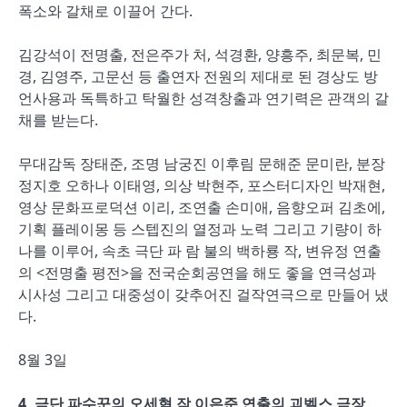
폭소와 갈채로 이끌어 간다.
김강석이 전명출, 전은주가 처, 석경환, 양흥주, 최문복, 민
경, 김영주, 고문선 등 출연자 전원의 제대로 된 경상도 방
언사용과 독특하고 탁월한 성격창출과 연기력은 관객의 갈
채를 받는다.
무대감독 장태준, 조명 남궁진 이후림 문해준 문미란, 분장
정지호 오하나 이태영, 의상 박현주, 포스터디자인 박재현,
영상 문화프로덕션 이리, 조연출 손미애, 음향오퍼 김초에,
기획 플레이몽 등 스텝진의 열정과 노력 그리고 기량이 하
나를 이루어, 속초 극단 파 람 불의 백하룡 작, 변유정 연출
의 <전명출 평전>을 전국순회공연을 해도 좋을 연극성과
시사성 그리고 대중성이 갖추어진 걸작연극으로 만들어 냈
다.
8월 3일
4, 극단 파수꾼의 오세혁 작 이은준 연출의 괴벨스 극장