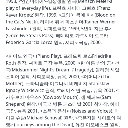
1998, <인간마이어>-일상생활 연극(Mensch Meier-a
play of everyday life), 프란츠 자비에 크뢰츠 (Franz
Xaver Kroetz)원작, 1999, <고양이 목에 피> (Blood on
the Cat’s Neck), 라이너 워너 파스빈더(Rainer Werner
Fassbinder) 원작, 셔피로극장, 1999, 5년이 지난 후>
(Once Five Years Pass), 페데리코 가르시아 로르카
Federico Garcia Lorca 원작, 셔피로극장, 2000,
<피아노 연극> (Piano Play), 프레드릭 로스Friedrike
Roth 원작, 셔피로 극장 뉴욕, 2000, <한 여름 밤의 꿈> -비
극(Midsummer Night’s Dream ? tragedy), 윌리엄 셰잌
스피어 원작, 셔피로극장, 뉴욕, 2000, <어머니> (The
Mother), 스타니슬라 이그나시 비케비치 Stanislaw
Ignacy Witkiewicz 원작, 호레이스 만 극장, 뉴욕 2001, <
카우보이 마우스> (Cowboy Mouth), 샘 쉐퍼드(Sam
Shepard) 원작, 미국 리빙룸 페스티발 2001 참가작, 히어
극장, 뉴욕 2001. <소음과 음성> (Noises and Voices), 마
이클 슈발(Michael Schuval) 원작, <죽은자들 사이로의 여
행> (Journeys among the Dead), 유진 이오네스코 원작,