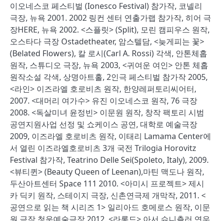
이오네스코 페스티벌 (Ionesco Festival) 참가작, 코넬리
극장, 뉴욕 2001. 2002 링컨 센터 연출가랩 참가작, 히어 극
장HERE, 뉴욕 2002. <스플릿> (Split), 모린 캠피우스 원작,
오스타다 극장 Ostadetheater, 암스텔담, <늦게피는 꽃>
(Belated Flowers), 칼 로시(Carl A. Rossi) 각색, 안톤체홉
원작, 스튜디오 극장, 뉴욕 2003, <귀여운 여인> 안톤 체홉
원작소설 각색, 상명아트홀, 2인극 페스티벌 참가작 2005,
<라인> 이즈라엘 호로비츠 원작, 한양레퍼토리씨어터,
2007. <대머리 여가수> 유진 이오네스코 원작, 76 극장
2008. <독살미녀 윤정빈> 이문원 원작, 창작 팩토리 시범
공연지원사업 선정 및 쇼케이스 공연, 대학로 예술극장
2009, 이즈라엘 호로비츠 원작, 이태리 Lamama Center에
서 열린 이즈라엘호로비츠 3개 국전 Trilogia Horovitz
Festival 참가작, Teatrino Delle Sei(Spoleto, Italy), 2009.
<뷰티퀸> (Beauty Queen of Leenan),마틴 맥도나 원작,
두산아트센터 Space 111 2010. <아미시 프로젝트> 제시
카 딕키 원작, 스테이지 극장, 신촌연극제 개막작, 2011. <
공연으로 읽는 책 시리즈 1> 일리아드 호메로스 원작, 이문
원 극작 청운예술극장 2012. <라롱드> 아서 슈니츨러 연우