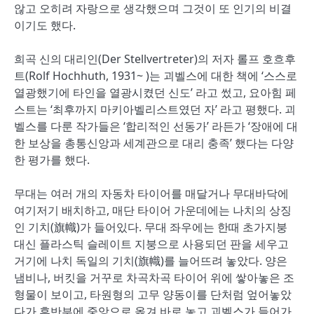
않고 오히려 자랑으로 생각했으며 그것이 또 인기의 비결
이기도 했다.
희곡 신의 대리인(Der Stellvertreter)의 저자 롤프 호흐후
트(Rolf Hochhuth, 1931~ )는 괴벨스에 대한 책에 ‘스스로
열광했기에 타인을 열광시켰던 신도’ 라고 썼고, 요아힘 페
스트는 ‘최후까지 마키아벨리스트였던 자’ 라고 평했다. 괴
벨스를 다룬 작가들은 ‘합리적인 선동가’ 라든가 ‘장애에 대
한 보상을 총통신앙과 세계관으로 대리 충족’ 했다는 다양
한 평가를 했다.
무대는 여러 개의 자동차 타이어를 매달거나 무대바닥에
여기저기 배치하고, 매단 타이어 가운데에는 나치의 상징
인 기치(旗幟)가 들어있다. 무대 좌우에는 한때 초가지붕
대신 플라스틱 슬레이트 지붕으로 사용되던 판을 세우고
거기에 나치 독일의 기치(旗幟)를 늘어뜨려 놓았다. 양은
냄비나, 버킷을 거꾸로 차곡차곡 타이어 위에 쌓아놓은 조
형물이 보이고, 타원형의 고무 양동이를 단처럼 엎어놓았
다가 후반부에 중앙으로 옮겨 바로 놓고 괴벨스가 들어가