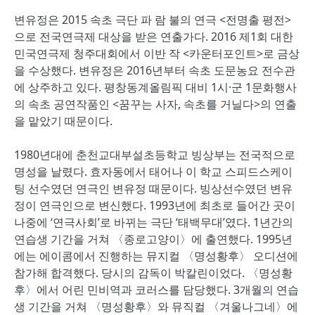
변유정은 2015 속초 극단 파 람 불의 연극 <전명출 평전>
으로 전국연극제 대상을 받은 연출가다. 2016 제1회 대한
민국연극제 청주대회에서 이반 작 <카운터포인트>로 금상
을 수상했다. 변유정은 2016년부터 속초 도문농요 전수관
에 상주하고 있다. 평창동계올림픽 대비 1시·군 1문화행사
의 속초 공연작품인 <꿈꾸는 사자, 속초를 거닐다>의 연출
을 맡았기 때문이다.
1980년대에 춘천교대부설초등학교 빙상부는 전국적으로
명성을 날렸다. 효자동에서 태어나 이 학교 스피드스케이
팅 선수였던 연극인 변유정 때문이다. 빙상선수였던 변유
정이 연극인으로 변신했다. 1993년에 최초로 들어간 곳이
나중에 ‘연극사회’로 바뀌는 극단 ‘태백무대’였다. 1년간의
연습생 기간을 거쳐 〈종로고양이〉에 출연했다. 1995년
에는 에이콤에서 진행하는 뮤지컬 〈명성황후〉 오디션에
참가해 합격했다. 당시의 감독이 박칼린이었다. 〈명성황
후〉에서 어린 민비역과 코러스를 담당했다. 3개월의 연습
생 기간을 거쳐 〈명성황후〉와 뮤직컬 〈겨울나그네〉에