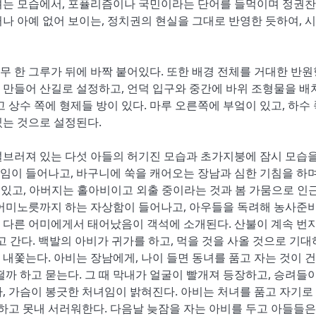
려는 모습에서, 포퓰리즘이나 국민이라는 단어를 들먹이며 정권
나 아예 없어 보이는, 정치권의 현실을 그대로 반영한 듯하여, 
나무 한 그루가 뒤에 바짝 붙어있다. 또한 배경 전체를 거대한 반
 만들어 산길로 설정하고, 언덕 입구와 중간에 바위 조형물을 배
고 상수 쪽에 형제들 방이 있다. 마루 오른쪽에 부엌이 있고, 하수 
있는 것으로 설정된다.
널브러져 있는 다섯 아들의 허기진 모습과 초가지붕에 잠시 모습을
임이 들어나고, 바구니에 쑥을 캐어오는 장남과 심한 기침을 하며
 있고, 아버지는 홀아비이고 외출 중이라는 것과 봄 가뭄으로 인근
 어미노릇까지 하는 자상함이 들어나고, 아우들을 독려해 농사준
 다른 어미에게서 태어났음이 객석에 소개된다. 산불이 계속 번지
 간다. 백발의 아비가 귀가를 하고, 먹을 것을 사올 것으로 기
내쫓는다. 아비는 장남에게, 나이 들면 동녀를 품고 자는 것이 
까 하고 묻는다. 그 때 막내가 얼굴이 빨개져 등장하고, 승려들이
, 가슴이 봉긋한 처녀임이 밝혀진다. 아비는 처녀를 품고 자기로
못하고 못내 서러워한다. 다음날 늦잠을 자는 아비를 두고 아들들은