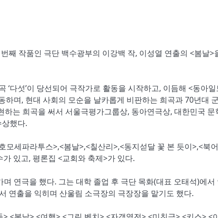
째 작품인 극단 백수광부의 이강백 작, 이성열 연출의 <봄날>
 희곡 ‘다섯’이 당선되어 극작가로 활동을 시작하고, 이듬해 <동아일
활동하며, 현대 사회의 모순을 날카롭게 비판하는 희곡과 70년대 
현하는 희곡을 써서 서울극평가그룹상, 동아연극상, 대한민국 문
수상했다.
<호모세파라투스>,<봄날>,<칠산리>,<동지섣달 꽃 본 듯이>,<북
다수가 있고, 평론집 <교회와 축제>가 있다.
연극을 했다. 그는 대학 졸업 후 극단 목화(대표 오태석)에서
에서 연출을 익히며 산울림 소극장의 극장장을 맡기도 했다.
 <봄날> <여행> <그린 벤치> <자객열전> <미친극> <키스> <