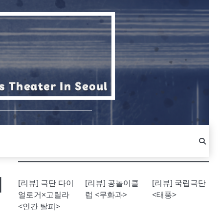
제
[리뷰] 극단 다이
[리뷰] 공놀이클
[리뷰] 국립극단
얼로거×고릴라
럽 <무화과>
<태풍>
<인간 탈피>