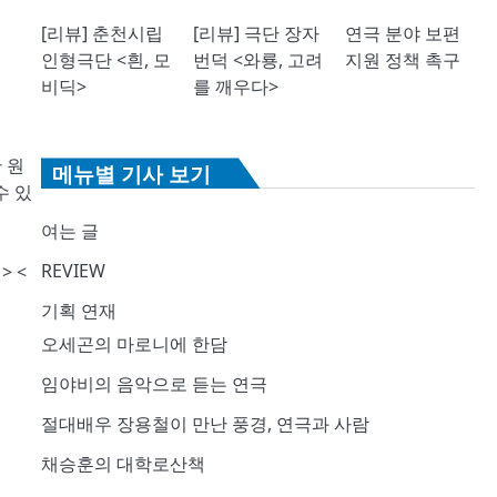
[리뷰] 춘천시립
[리뷰] 극단 장자
연극 분야 보편
인형극단 <흰, 모
번덕 <와룡, 고려
지원 정책 촉구
비딕>
를 깨우다>
 원
메뉴별 기사 보기
수 있
여는 글
REVIEW
 <
기획 연재
오세곤의 마로니에 한담
임야비의 음악으로 듣는 연극
절대배우 장용철이 만난 풍경, 연극과 사람
채승훈의 대학로산책