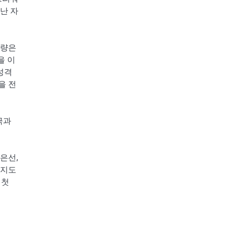
난 자
기량은
을 이
성격
을 전
극과
김은선,
리지도
 첫