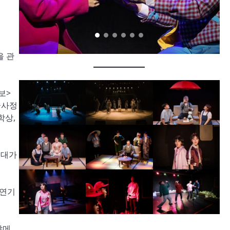
을 관
보>
군사정
학상,
어대가
 연기
야메