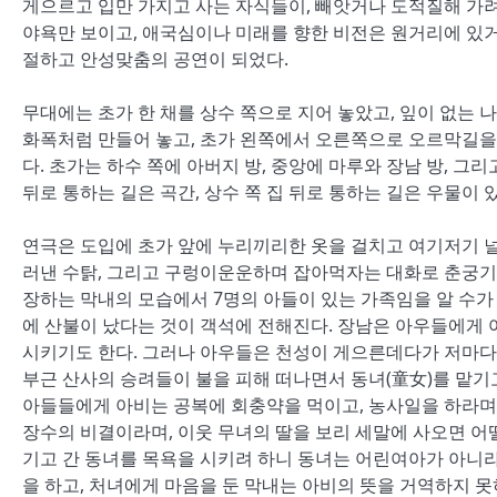
게으르고 입만 가지고 사는 자식들이, 빼앗거나 도적질해 가
야욕만 보이고, 애국심이나 미래를 향한 비전은 원거리에 있거
절하고 안성맞춤의 공연이 되었다.
무대에는 초가 한 채를 상수 쪽으로 지어 놓았고, 잎이 없는 
화폭처럼 만들어 놓고, 초가 왼쪽에서 오른쪽으로 오르막길을
다. 초가는 하수 쪽에 아버지 방, 중앙에 마루와 장남 방, 그리
뒤로 통하는 길은 곡간, 상수 쪽 집 뒤로 통하는 길은 우물이 
연극은 도입에 초가 앞에 누리끼리한 옷을 걸치고 여기저기 
러낸 수탉, 그리고 구렁이운운하며 잡아먹자는 대화로 춘궁기
장하는 막내의 모습에서 7명의 아들이 있는 가족임을 알 수가
에 산불이 났다는 것이 객석에 전해진다. 장남은 아우들에게
시키기도 한다. 그러나 아우들은 천성이 게으른데다가 저마다
부근 산사의 승려들이 불을 피해 떠나면서 동녀(童女)를 맡기고
아들들에게 아비는 공복에 회충약을 먹이고, 농사일을 하라며 
장수의 비결이라며, 이웃 무녀의 딸을 보리 세말에 사오면 어떨
기고 간 동녀를 목욕을 시키려 하니 동녀는 어린여아가 아니라
을 하고, 처녀에게 마음을 둔 막내는 아비의 뜻을 거역하지 