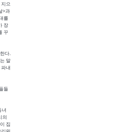
 지으
날>과
세대를
가 장
를 꾸
한다.
는 말
 파내
아들들
동녀
리의
이 집
그리워