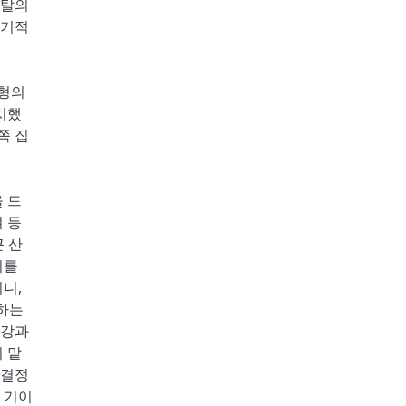
찬탈의
시기적
원형의
치했
쪽 집
 드
 등
 산
비를
니,
대하는
건강과
 맡
 결정
 기이