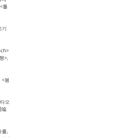
 <톨
물고기
ch>
행>,
 <봄
 타오
隱喩
과를,