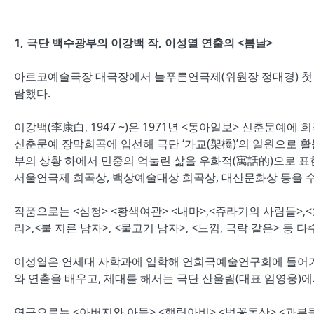
1, 극단 백수광부의 이강백 작, 이성열 연출의 <봄날>
아르코예술극장 대극장에서 늘푸른연극제(위원장 정대경) 첫 번
람했다.
이강백(李康白, 1947 ~)은 1971년 <동아일보> 신춘문예에
신춘문예 장막희곡에 입선해 극단 ‘가교(架橋)’의 일원으로 
부의 상황 하에서 민중의 억눌린 삶을 우화적(寓話的)으로 표
서울연극제 희곡상, 백상예술대상 희곡상, 대산문화상 등을 
작품으로는 <심청> <황색여관> <내마>,<쥬라기의 사람들>,
리>,<불 지른 남자>, <물고기 남자>, <느낌, 극락 같은> 등 
이성열은 연세대 사학과에 입학해 연희극예술연구회에 들어가며 
와 연출을 배우고, 제대를 해서는 극단 산울림(대표 임영웅)
연극으로는 <아버지와 아들> <햄릿아비> <벚꽃동산> <과부들>