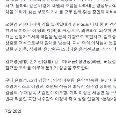
하고, 울타리 같은 배경에 세월의 흐름을 나타내는 영상투사와
식을 애타게 찾는 부모의 기사를 모두 함께 읽는 장면과 아비
오현경 선생이 아비 역을 일생일대의 명연으로 다시 한 번 객
천년을 이어온 이 땅의 효(孝)의 표상으로, 의연하고 의젓한 
끄는 선동자로서의 역할을 발군의 기량으로 표현하고, 김효중, 
창출로 객석으로부터 갈채를 받는다. 처녀 역의 이하늘이 붓꽃
달한 민병욱, 심재완, 윤상원은 스님다운 음성전달로 객석의 
김효영(생황) 민지선(생황) 김보미(해금) 장연정(해금), 허윤정
절묘한 조화를 이루어 분위기 상승을 주도한다.
무대 손호성, 조명 김창기, 의상 이수원, 음악 박승원, 분장 이
조명어시스트 이명진, 조명팀 신동선 홍유진 정주영 정하영 유
김율희, 무대감독보 김인수 이도형, 기획 이정은 서동연 등 
번째 작품인 극단 백수광의 이강백 작 이성열 연출의 <봄날>
7월 28일