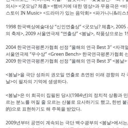
의사> <굿모닝? 체홉> <햄버거에 대한 명상>과 무용극은 <비
스토이 IN Music> <드라마가 있는 음악회> <파가니니&리스
1998 한국백상예술대상 “신인연출상” <굿모닝? 체홉>, 2005 서
의 축제>, 2009 서울연극제 “연출상” <봄날>, 작품상으로는 1
2004 한국연극평론가협회 선정 “올해의 연극 Best 3″ <자객열
서울연극제 “우수상” <Green Bench> 한국연극평론가협회 선정 
2009 한국연극평론가협회 선정 “올해의 연극 Best 3” <봄날
<봄날>을 극단 성좌의 권오일 연출로 초연된 이래 경향의 각 
날>이 필자의 기억에 생생하다.
<봄날>은 이 희곡이 집필된 당시(1984년)의 정치적 상황
르는 분노를 꺼질 줄 모르는 산불로 묘사하기도 했고, 한번 
的)으로 표현하기도 해 주목을 받았다.
2009년부터 공연이 계속되는 극단 백수광부의 <봄날>에서는