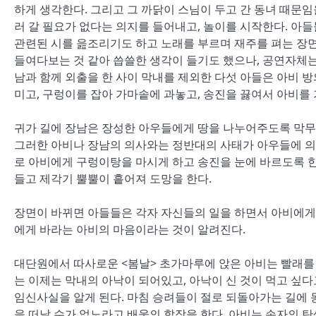
하게 생각한다. 그리고 그 까닭이 스님이 두고 간 동녀 때문
러 갈 필요가 없다는 의지를 들어내고, 놀이를 시작한다. 아들들
관련된 시를 읊조리기도 하고 노래를 부르며 재주를 펴는 장면
들여다보는 것 같아 씁쓸한 생각이 들기도 했으나, 공연자체는
남과 함께 외출을 한 사이 막내를 제외한 다섯 아들은 아비 방
미고, 구렁이를 잡아 가마솥에 과놓고, 송진을 끓여서 아비를
귀가 길에 장남은 장성한 아우들에게 땅을 나누어주도록 막무
그러한 아비나 장남의 의사와는 정반대의 사태가 아우들에 의
로 아비에게 구렁이탕을 마시게 하고 송진을 눈에 바르도록 한
들고 제각기 뿔뿔이 흩어져 도망을 한다.
장면이 바뀌면 아들들은 각자 자신들의 일을 하면서 아비에게 
에게 바라는 아비의 마음이라는 것이 알려진다.
대단원에서 따사로운 <봄날> 초가마루에 앉은 아비는 빨래를
는 이제는 막내의 아낙이 되어있고, 아낙이 신 것이 먹고 싶다
임신사실을 알게 된다. 마침 승려들이 절로 되돌아가는 길에 
을 떠날 수가 없노라고 배웅의 합장을 한다. 아비는 손자의 