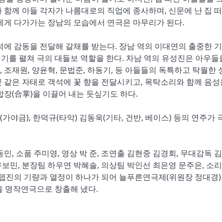
 함께 아들 각자가 나름대로의 직업에 종사하며, 신문에 난 집 떠
에게 다가가는 장남의 모습에서 연극은 마무리가 된다.
석에 감동을 전달해 갈채를 받는다. 장남 역의 이대연의 출중한 
연기를 펼쳐 극의 대들보 역할을 한다. 차남 역의 유성진은 아우들
조재원, 양윤혁, 문법준, 하동기, 등 아들들의 독특하고 탁월한 
 같은 자태로 객석에 꽃 향을 전달시키고, 목탁소리와 함께 음성
합장(合掌)을 이끌어 내는 듯싶기도 하다.
(가야금), 한덕규(타악) 김동욱(기타, 건반, 베이스) 등의 연주가 
동민, 소품 주미영, 영상 박 준, 조연출 김현중 김경회, 무대감독 
보민, 분장팀 하우연 박혜솔, 의상팀 박인선 최은영 문주은, 소
스텝진의 기량과 열정이 하나가 되어 늘푸른연극제(위원장 정대경)
을 명작연극으로 창출해 냈다.