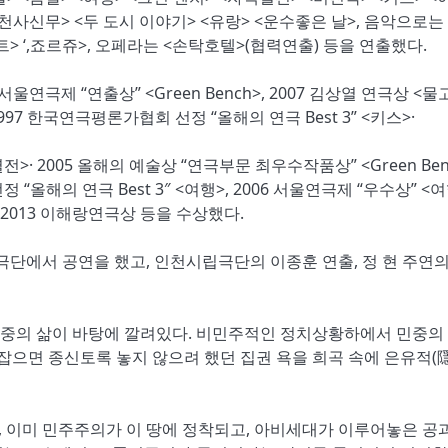
천사신무> <두 도시 이야기> <유랑> <운수좋은 날>, 음악으로는
트> ‘,죠르쥬>, 오페라는 <손탁호텔>(협력연출) 등을 연출했다.
울연극제 “연출상” <Green Bench>, 2007 김상열 연극상 <
997 한국연극평론가협회 선정 “올해의 연극 Best 3” <키스>·
전>· 2005 올해의 예술상 “연극부문 최우수작품상” <Green Ben
“올해의 연극 Best 3″ <여행>, 2006 서울연극제 “우수상” <여
> 2013 이해랑연극상 등을 수상했다.
극단에서 공연을 했고, 인천시립극단의 이종훈 연출, 정 현 주연의
과 민중의 삶이 바탕에 깔려있다. 비민주적인 정치상황하에서 민중의
붙잡으면 종신토록 놓지 않으려 했던 집권 욕을 희곡 속에 은유적(
, 이미 민주주의가 이 땅에 정착되고, 아비세대가 이루어놓은 공