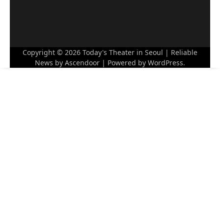
Copyright © 2026
Today's Theater in Seoul
| Reliable
News by
Ascendoor
| Powered by
WordPress
.