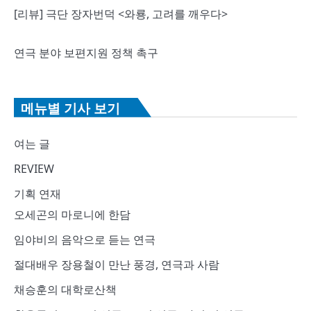
[리뷰] 극단 장자번덕 <와룡, 고려를 깨우다>
연극 분야 보편지원 정책 촉구
메뉴별 기사 보기
여는 글
REVIEW
기획 연재
오세곤의 마로니에 한담
임야비의 음악으로 듣는 연극
절대배우 장용철이 만난 풍경, 연극과 사람
채승훈의 대학로산책