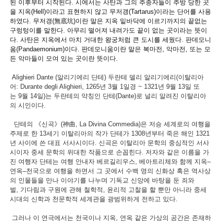
된 이후부터 시작된다
.
시에서는 사탄과 그의 추종자들이 추방 당한 곳
을 지옥
(Hell)
이라고
표현하지 않고 무저갱
(Tartarus)
이라는
단어를 사용
하였다
.
무저갱
(
無底坑
)
이란 말은 지옥 밑바닥에 이르기까지의
끝없는
구렁텅이를 말한다
.
아무리 떨어져 내려가도 끝이 없는 곳이라는 뜻이
다
.
사탄은 지옥에서 마치 거대한 왕궁처럼 큰 도시를 세웠다
.
판데모니
움
(Pandaemonium)
이다
.
판데모니움이란 말은 복마전
,
악마전
,
또는 모
든 악마들이 모여 있는 곳이란 뜻이다
.
Alighieri Dante (
알리기에리 단테
)
두란테 델리 알리기에리
(
이탈리아
어
: Durante degli Alighieri, 1265
년
3
월
1
일경
~ 1321
년
9
월
13
일 또
는
9
월
14
일
)
는 두란테의 약칭인 단테
(Dante)
로 널리 알려진 이탈리아
의 시인이다
.
단테의
《
신곡
》
(
神曲
, La Divina Commedia)
은 저승 세계로의 여행을
주제로 한
13
세기 이탈리아의 작가 단테가
1308
년부터 죽은 해인
1321
년 사이에 쓴 대표 서사시이다
.
신곡은 이탈리아 문학의 중심적인 서사
시이자 중세 문학의 위대한 작품으로 손꼽힌다
.
저자와 같은 이름을 가
진 여행자 단테는 여행 안내자 베르길리우스
,
베아트리체와 함께 지옥
–
연옥
–
천국으로 여행을 하면서 그 곳에서 수백 명의 신화상 혹은 역사상
의 인물들을 만나 이야기를 나누며 기독교 신앙에 바탕을 둔 죄와
벌
,
기다림과 구원에 관해 철학적
,
윤리적 고찰을 할 뿐만 아니라 중세
시대의 신학과 천문학적 세계관을 광범위하게 전하고 있다
.
그러나 이 연극에서는 천국이나 지옥
,
연옥 같은 가상의 공간은 존재하