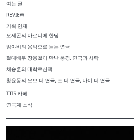
여는 글
REVIEW
기획 연재
오세곤의 마로니에 한담
임야비의 음악으로 듣는 연극
절대배우 장용철이 만난 풍경, 연극과 사람
채승훈의 대학로산책
황윤동의 오브 더 연극, 포 더 연극, 바이 더 연극
TTIS 카페
연극계 소식