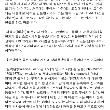
다
.
이후 제대하고
23
살 때 무대에 정식으로 올라왔다
.
안상우가 연극
을 계속 한 이유는
,
처음에는 좋아서
,
다음에는 고집에 의해서
,
그다음
에는 나름대로 목적을 만들면서였다
.
그는 현재 극단
SOULMATE(
소울
메이트
)
의 대표로 있다
.
작은 극단이라고는 하지만
,
그는 연기도 하고
연출도 하고 극도 쓴다
.
김정팔
(1967~)
배우이자 연출가다
.
안양예술고등학교
,
서울예술대학
연기과 출신으로
<
사람을 찾습니다
>
로 제
38
회 서울연극제 연기상 수
상자다
<19
그리고
80> <
사람을 찾습니다
> <
거기 서있는 남자
> <
적의
화장법 생
> <
엄마의 레시피
> <
병신
> <3
일
>
에서 놀라운 기량을 발휘한
성격배우다
.
웃픈
3
일은 죽은 사람이 자신의 장례를
3
일동안 들여다보는 연극이다
.
‘
실락원
‘(Paradise Lost) ‘
은
17
세기 영국의 시인 존 밀튼
(John Milton:
1608-1675)
이 쓴 서사시적 무운시
(
無韻詩
: Blank verse)
이다
. ‘
실낙
원
‘
의 큰 줄거리는 구약성경 창세기에 나오는
‘
인간의 타락
‘
에 대한 것
이다
.
추락한 천사가 뱀의 형상으로 아담과 이브를 유혹하여 선악과를
따먹게 만들어서 결국 에덴동산으로부터 추방당하도록 했다는 것이 기
둥줄거리이다
.
밀튼의 스토리는 두개의 커다란 틀로 구성되어 있다
.
하
나는 사탄
,
즉 루시퍼
(Lucifer)
에 대한 것이며 다른 하나는 이어서 전개
되는 아담과 이브에 대한 것이다
.
이야기는 사탄과 기타 하나님에게 반
역한
천사들이 하나님에게 대항하였으나 패배를 당하고 지옥으로 추방