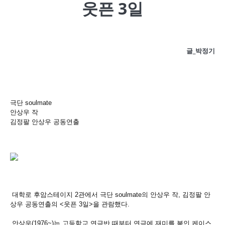
웃픈 3일
글_박정기
극단
soulmate
안상우 작
김정팔 안상우 공동연출
대학로 후암스테이지
2
관에서 극단
soulmate
의 안상우 작
,
김정팔 안
상우 공동연출의
<
웃픈
3
일
>
을 관람했다
.
안상우
(1976~)
는 고등학교 연극반 때부터 연극에 재미를 붙인 케이스