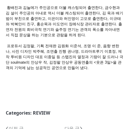
황배진과 김늘메가 주인공으로 더불 캐스팅되어 출연한다
,
금수현과
김 설이 주인공의 아내로 역시 더블 캐스팅되어 출연한다
,
김 욱과 배기
범이 부친으로 출연하고
,
이은미와 허인영이 고모로 출연한다
,
이규태
와 박복안이 친구
,
홍순목과 이도연이 장례식장 관리자로 출연한다
.
출
연자 전원의 희비극적 연기와 술주정 연기는 관객의 폭소를 자아내면
서 직접 문상을
하는 기분으로 관람을 하게 된다
.
프로듀서 김정팔
,
기획 전재완 김원화 이준석
,
조명 이 준
,
음향 변한
나
,
사진 디자인 박주혜
,
조연출 진행 권나영
,
드라마트루기 이효정
,
제
작 투비원 디자인 대표 이종일 등 스텝진의 열정과 기량이 잘 드러나 극
단
soulmate
의 안상우 작
,
김정팔 안상우 공동연출의
<
웃픈
3
일
>
을 관
객의 기억에 남는 성공적인 공연으로 만들어 냈다
.
Categories:
REVIEW
이전 글
다음 글