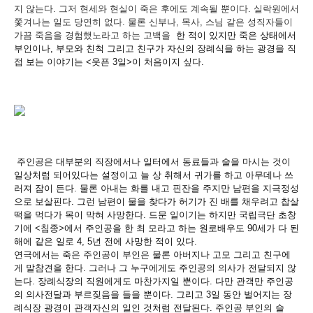
지 않는다
.
그저 현세와 현실이 죽은 후에도 계속될
뿐이다
.
실락원에서
쫓겨나는 일도 당연히 없다
.
물론 신부나
,
목사
,
스님 같은 성직자들이
가끔 죽음을 경험했노라고 하는 고백을
한 적이 있지만 죽은 상태에서
부인이나
,
부모와 친척 그리고 친구가 자신의 장례식을 하는 광경을
직
접 보는 이야기는
<
웃픈
3
일
>
이 처음이지 싶다
.
주인공은 대부분의 직장에서나 일터에서 동료들과 술을 마시는 것이
일상처럼 되어있다는 설정이고 늘 상 취해서 귀가를 하고 아무데나 쓰
러져 잠이 든다
.
물론 아내는 화를 내고 핀잔을 주지만 남편을 지극정성
으로 보살핀다
.
그런 남편이 물을 찾다가 허기가 진 배를 채우려고 찹살
떡을 먹다가 목이 막혀 사망한다
.
드문 일이기는 하지만 국립극단 초창
기에
<
침종
>
에서 주인공을 한 최 모라고 하는 원로배우도
90
세가 다 된
해에 같은 일로 4, 5년 전에 사망한 적이 있다
.
연극에서는 죽은 주인공이 부인은 물론 아버지나 고모 그리고 친구에
게 말참견을 한다
.
그러나 그 누구에게도 주인공의 의사가 전달되지 않
는다
.
장례식장의 직원에게도 마찬가지일 뿐이다
.
다만 관객만 주인공
의 의사전달과 부르짖음을 들을 뿐이다
.
그리고
3
일 동안 벌어지는 장
례식장 광경이 관객자신의 일인 것처럼 전달된다
.
주인공 부인의 슬