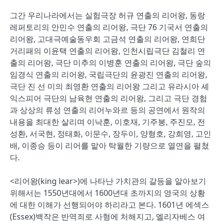
그간 우리나라에서는 실험극장 허규 연출의 리어왕, 동랑
레퍼토리의 안민수 연출의 리어왕, 극단 76 기국서 연출의
리어왕, 고대극예술동우회 고금석 연출의 리어왕, 연희단
거리패의 이윤택 연출의 리어왕, 인천시립극단 김철리 연
출의 리어왕, 극단 미추의 이병훈 연출의 리어왕, 극단 숲의
임경식 연출의 리어왕, 국립극단의 윤광진 연출의 리어왕,
극단 진 선 미의 최영환 연출의 리어왕 그리고 유라시아 셰
익스피어 극단의 남육현 연출의 리어왕, 그리고 극단 경험
과 상상의 류성 연출의 리어누와르 등의 공연에서 원작의
내용을 최대한 살리며 이낙훈, 이호재, 기주봉, 주진모, 전
성환, 서국현, 정태화, 이문수, 장두이, 양형호, 강희영, 고인
배, 이종승 등이 리어를 맡아 탁월한 기량으로 열연을 펼쳤
다.
<리어왕(king lear>)에 나타난 가치관의 갈등을 알아보기
위해서는 1550년대에서 1600년대 초까지의 영국의 상황
에 대한 이해가 선행되어야 하리라고 본다. 1601년 에섹스
(Essex)백작은 반역죄로 사형에 처해지고, 엘리자베스 여