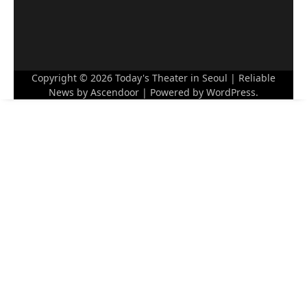
Copyright © 2026
Today's Theater in Seoul
| Reliable
News by
Ascendoor
| Powered by
WordPress
.