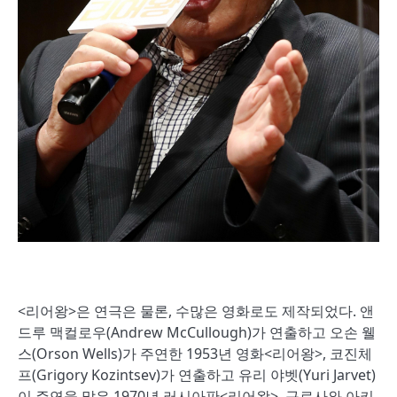
<리어왕>은 연극은 물론, 수많은 영화로도 제작되었다. 앤
드루 맥컬로우(Andrew McCullough)가 연출하고 오손 웰
스(Orson Wells)가 주연한 1953년 영화<리어왕>, 코진체
프(Grigory Kozintsev)가 연출하고 유리 야벳(Yuri Jarvet)
이 주연을 맡은 1970년 러시아판<리어왕>, 구로사와 아키