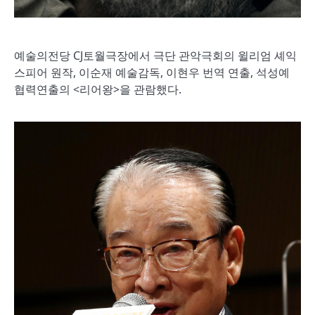
예술의전당 CJ토월극장에서 극단 관악극회의 윌리엄 셰익
스피어 원작, 이순재 예술감독, 이현우 번역 연출, 석성예
협력연출의 <리어왕>을 관람했다.