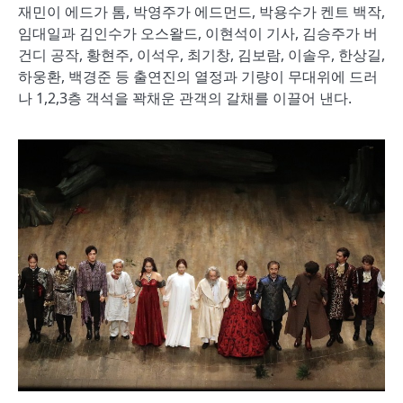
재민이 에드가 톰, 박영주가 에드먼드, 박용수가 켄트 백작,
임대일과 김인수가 오스왈드, 이현석이 기사, 김승주가 버
건디 공작, 황현주, 이석우, 최기창, 김보람, 이솔우, 한상길,
하웅환, 백경준 등 출연진의 열정과 기량이 무대위에 드러
나 1,2,3층 객석을 꽉채운 관객의 갈채를 이끌어 낸다.