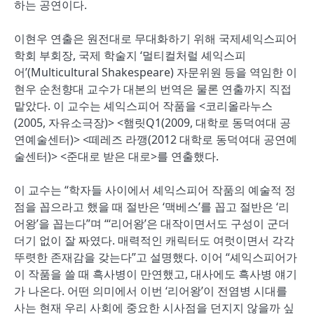
하는 공연이다.
이현우 연출은 원전대로 무대화하기 위해 국제셰익스피어
학회 부회장, 국제 학술지 ‘멀티컬처럴 셰익스피
어’(Multicultural Shakespeare) 자문위원 등을 역임한 이
현우 순천향대 교수가 대본의 번역은 물론 연출까지 직접
맡았다. 이 교수는 셰익스피어 작품을 <코리올라누스
(2005, 자유소극장)> <햄릿Q1(2009, 대학로 동덕여대 공
연예술센터)> <떼레즈 라깽(2012 대학로 동덕여대 공연예
술센터)> <준대로 받은 대로>를 연출했다.
이 교수는 “학자들 사이에서 셰익스피어 작품의 예술적 정
점을 꼽으라고 했을 때 절반은 ‘맥베스’를 꼽고 절반은 ‘리
어왕’을 꼽는다”며 “‘리어왕’은 대작이면서도 구성이 군더
더기 없이 잘 짜였다. 매력적인 캐릭터도 여럿이면서 각각
뚜렷한 존재감을 갖는다”고 설명했다. 이어 “셰익스피어가
이 작품을 쓸 때 흑사병이 만연했고, 대사에도 흑사병 얘기
가 나온다. 어떤 의미에서 이번 ‘리어왕’이 전염병 시대를
사는 현재 우리 사회에 중요한 시사점을 던지지 않을까 싶