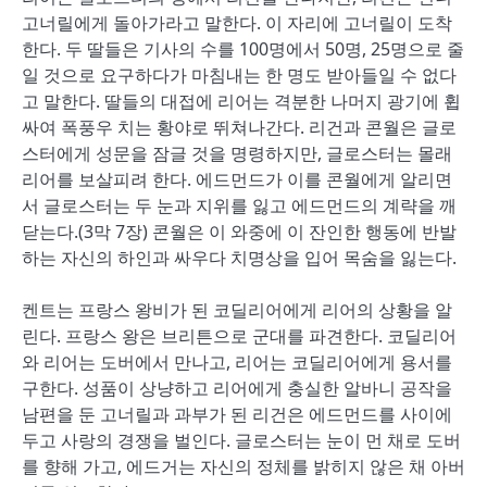
고너릴에게 돌아가라고 말한다. 이 자리에 고너릴이 도착
한다. 두 딸들은 기사의 수를 100명에서 50명, 25명으로 줄
일 것으로 요구하다가 마침내는 한 명도 받아들일 수 없다
고 말한다. 딸들의 대접에 리어는 격분한 나머지 광기에 휩
싸여 폭풍우 치는 황야로 뛰쳐나간다. 리건과 콘월은 글로
스터에게 성문을 잠글 것을 명령하지만, 글로스터는 몰래
리어를 보살피려 한다. 에드먼드가 이를 콘월에게 알리면
서 글로스터는 두 눈과 지위를 잃고 에드먼드의 계략을 깨
닫는다.(3막 7장) 콘월은 이 와중에 이 잔인한 행동에 반발
하는 자신의 하인과 싸우다 치명상을 입어 목숨을 잃는다.
켄트는 프랑스 왕비가 된 코딜리어에게 리어의 상황을 알
린다. 프랑스 왕은 브리튼으로 군대를 파견한다. 코딜리어
와 리어는 도버에서 만나고, 리어는 코딜리어에게 용서를
구한다. 성품이 상냥하고 리어에게 충실한 알바니 공작을
남편을 둔 고너릴과 과부가 된 리건은 에드먼드를 사이에
두고 사랑의 경쟁을 벌인다. 글로스터는 눈이 먼 채로 도버
를 향해 가고, 에드거는 자신의 정체를 밝히지 않은 채 아버