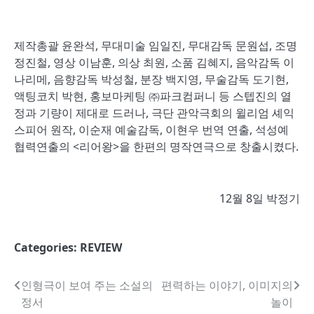
제작총괄 윤완석, 무대미술 임일진, 무대감독 문원섭, 조명
정진철, 영상 이남훈, 의상 최원, 소품 김혜지, 음악감독 이
나리메, 음향감독 박성철, 분장 백지영, 무술감독 도기현,
액팅코치 박현, 홍보마케팅 ㈜파크컴퍼니 등 스텝진의 열
정과 기량이 제대로 드러나, 극단 관악극회의 윌리엄 셰익
스피어 원작, 이순재 예술감독, 이현우 번역 연출, 석성예
협력연출의 <리어왕>을 한편의 명작연극으로 창출시켰다.
12월 8일 박정기
Categories:
REVIEW
글
인형극이 보여 주는 소설의
편력하는 이야기, 이미지의
정서
놀이
내