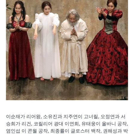
이순재가 리어왕, 소유진과 지주연이 고너릴, 오정연과 서
승희가 리건, 코릴리어 광대 이연희, 유태웅이 올바니 공작,
염인섭 이 콘월 공작, 최종률이 글로스터 백작, 권해성과 박