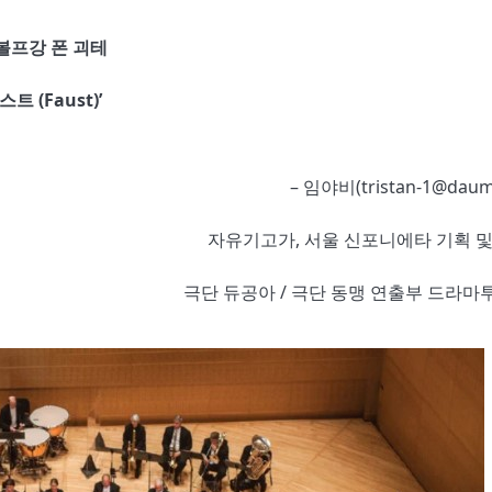
볼프강 폰 괴테
스트 (Faust)’
– 임야비(tristan-1@daum
자유기고가, 서울 신포니에타 기획 및
극단 듀공아 / 극단 동맹 연출부 드라마