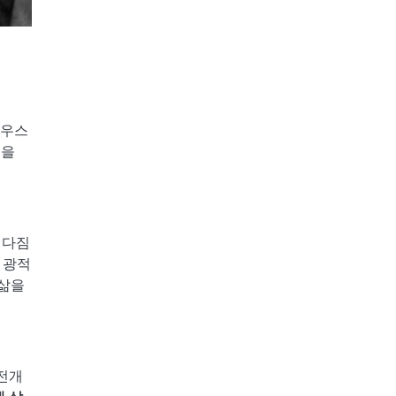
파우스
글을
 다짐
 광적
 삶을
 전개