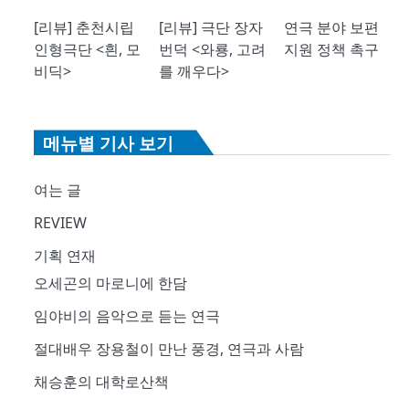
[리뷰] 춘천시립
[리뷰] 극단 장자
연극 분야 보편
인형극단 <흰, 모
번덕 <와룡, 고려
지원 정책 촉구
비딕>
를 깨우다>
메뉴별 기사 보기
여는 글
REVIEW
기획 연재
오세곤의 마로니에 한담
임야비의 음악으로 듣는 연극
절대배우 장용철이 만난 풍경, 연극과 사람
채승훈의 대학로산책