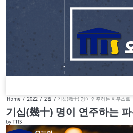
Skip
to
content
Home
2022
2월
기십(幾十) 명이 연주하는 파우스트
기십(幾十) 명이 연주하는 
by
TTIS