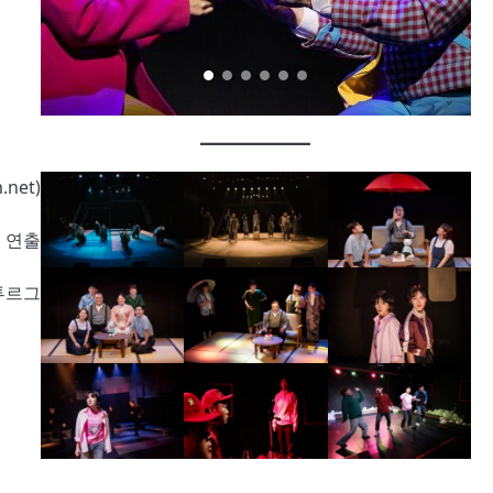
.net)
 연출
투르그