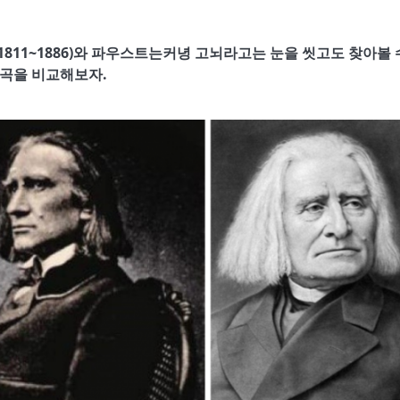
 1811~1886)와 파우스트는커녕 고뇌라고는 눈을 씻고도 찾아볼 
)의 곡을 비교해보자.