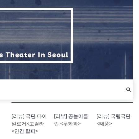
[리뷰] 극단 다이
[리뷰] 공놀이클
[리뷰] 국립극단
얼로거×고릴라
럽 <무화과>
<태풍>
<인간 탈피>