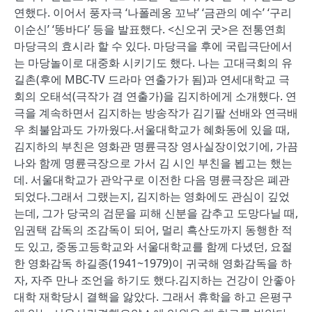
연했다. 이어서 풍자극 ‘나폴레옹 꼬냑’ ‘금관의 예수’ ‘구리
이순신’ ‘똥바다’ 등을 발표했다. <신오귀 굿>은 전통연희
마당극의 효시라 할 수 있다. 마당극을 후에 국립극단에서
는 마당놀이로 대중화 시키기도 했다. 나는 고대극회의 유
길촌(후에 MBC-TV 드라마 연출가가 됨)과 연세대학교 극
회의 오태석(극작가 겸 연출가)을 김지하에게 소개했다. 연
극을 계속하면서 김지하는 방송작가 김기팔 선배와 연극배
우 최불암과도 가까웠다.서울대학교가 혜화동에 있을 때,
김지하의 부친은 영화관 명륜극장 영사실장이었기에, 가끔
나와 함께 명륜극장으로 가서 김 시인 부친을 뵙고는 했는
데. 서울대학교가 관악구로 이전한 다음 명륜극장은 폐관
되었다.그래서 그랬는지, 김지하는 영화에도 관심이 깊었
는데, 그가 당국의 검문을 피해 신분을 감추고 도망다닐 때,
임권택 감독의 조감독이 되어, 멀리 흑산도까지 동행한 적
도 있고, 중동고등학교와 서울대학교를 함께 다녔던, 요절
한 영화감독 하길종(1941~1979)이 귀국해 영화감독을 하
자, 자주 만나 조언을 하기도 했다.김지하는 건강이 안좋아
대학 재학당시 결핵을 앓았다. 그래서 휴학을 하고 은평구