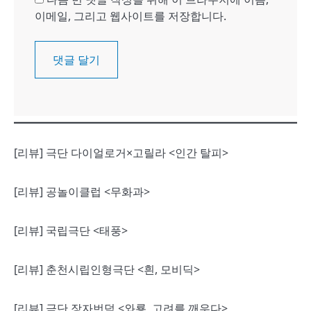
이메일, 그리고 웹사이트를 저장합니다.
[리뷰] 극단 다이얼로거×고릴라 <인간 탈피>
[리뷰] 공놀이클럽 <무화과>
[리뷰] 국립극단 <태풍>
[리뷰] 춘천시립인형극단 <흰, 모비딕>
[리뷰] 극단 장자번덕 <와룡, 고려를 깨우다>