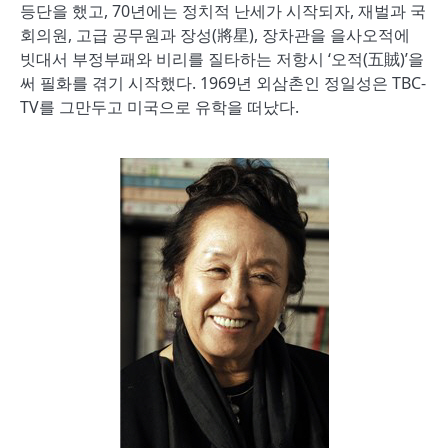
등단을 했고, 70년에는 정치적 난세가 시작되자, 재벌과 국
회의원, 고급 공무원과 장성(將星), 장차관을 을사오적에
빗대서 부정부패와 비리를 질타하는 저항시 ‘오적(五賊)’을
써 필화를 겪기 시작했다. 1969년 외삼촌인 정일성은 TBC-
TV를 그만두고 미국으로 유학을 떠났다.