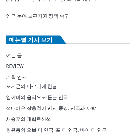
연극 분야 보편지원 정책 촉구
메뉴별 기사 보기
여는 글
REVIEW
기획 연재
오세곤의 마로니에 한담
임야비의 음악으로 듣는 연극
절대배우 장용철이 만난 풍경, 연극과 사람
채승훈의 대학로산책
황윤동의 오브 더 연극, 포 더 연극, 바이 더 연극