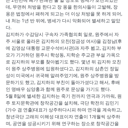
는 2년만에 폐가 완쾌된 줄 알 정도로 병세가 호전되었는
데, 무면허 처방을 한다고 장 옹을 한의사들이 고발해, 장
옹은 법정에서 패하게 되고는 더 이상 처방을 못 하게 되어,
내 처는 1년 반 뒤에, 병세가 다시 악화되어 별세하고 말았
다.
김지하가 수감당시 구속자 가족협의회 일로, 원주에서 자
주 서울로 올라온 김지하의 모친(정금성 여사)을 김정남(후
에 김영삼 대통령 교문수석비서관)과 자주 뵙고, 김지하 부
모가 기거하던 원주시 학성동, 지학순 주교관 부설 가옥으
로 김지하의 부모를 찾아뵙기도 했다. 몇년 뒤 김지하 모친
이 원주 상주병원에 입원하셨다고, 김지하의 삼촌인 정일
성이 미국에서 귀국해 알려주었기에, 원주 상주병원을 방
문하기도 했고, 김지하의 부친이 돌아가셨다고 해서, 후배
인 명배우 심양홍과 함께 원주로 문상을 가기도 했다.
5월 8일에 별세한 김지하는 죽기 전까지 연극과 가까워, 원
주 토지문학관에 창작공간을 설치해, 극단 학전의 김민기
(가수 겸 연출)대표가 상주하다시피 하며 연극을 계속하고,
청년극단 고래의 이해성 대표이자 연출이 1개월씩 상주하
며, 공연을 성공시키기 위해 연구하는 장소로 창작공간을