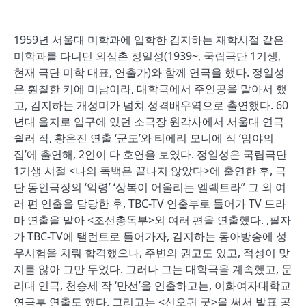
1959년 서울대 미학과에 입학한 김지하는 재학시절 같은
미학과를 다니던 외삼촌 정일성(1939~, 국립극단 1기생,
현재 극단 미학 대표, 연출가)와 함께 연극을 했다. 정일성
은 훤칠한 키에 미남이라, 대학극에서 주인공을 맡아서 했
고, 김지하는 개성미가 넘쳐 성격배우역으로 출연했다. 60
년대 을지로 입구에 있던 소극장 원각사에서 서울대 연극
쉴러 작, 황은진 연출 ‘군도’와 티에리 모니에 작 ‘암야의
집’에 출연해, 2인이 다 호연을 보였다. 정일성은 국립극단
1기생 시절 <나의 독백은 끝나지 않았다>에 출연한 후, 극
단 동인극장의 ‘악령’ ‘상복이 어울리는 엘렉트라” 그 외 여
러 편 연출을 담당한 후, TBC-TV 연출부로 들어가 TV 드라
마 연출을 맡아 <조선총독부>외 여러 편을 연출했다. ,필자
가 TBC-TV에 탤런트로 들어가자, 김지하는 동아방송에 성
우시험을 치뤄 합격했으나, 주변의 권고도 있고, 적성이 맞
지를 않아 그만 두었다. 그러나 그는 대학극을 계속했고, 문
리대 연극, 천승세 작 ‘만선’을 연출하고는, 이화여자대학교
연극부 연출도 했다. 그리고는 <신오귀 굿>을 써서 발표 공