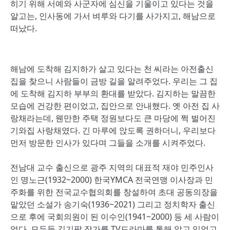
히기 위해 서예와 사군자에 심신을 기울이고 있다는 것을
알고는, 인사동에 가서 벼루와 다기를 사가지고, 해남으로
떠났다.
해남에 도착해 김지하가 살고 있다는 천 씨라는 아전출신
집을 찾으니 사람들이 금방 길을 알려주었다. 우리는 그 집
에 도착해 김지하 부부의 환대를 받았다. 김지하는 말끔한
모습에 건강한 편이었고, 집안으로 안내했다. 옛 아전 집 사
랑채라는데, 웬만한 주택 정원보다도 큰 마당에 쩍 벌어진
기와집 사랑채였다. 긴 마루에 앉도록 권하더니, 우리보다
먼저 방문한 인사가 있다며 그들을 소개를 시켜주었다.
전남대 교수 출신으로 광주 지역의 대표적 재야 민주인사
인 명노근(1932~2000) 한국YMCA 전국연맹 이사장과 민
주화를 위한 전국교수협의회를 창설하여 초대 공동의장을
맡았던 소설가 송기숙(1936~2021) 그리고 정치학자 출신
으로 후에 국회의원이 된 이수인(1941~2000) 등 세 사람이
었다. 모두들 김기팔 작가를 TV드라마를 통해 알고 있었고,