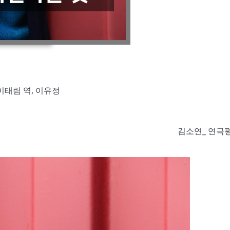
이태림 역, 이유정
김소연_ 연극