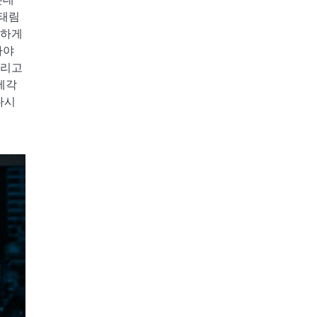
 태림
장하게
아야
그리고
제각
다시