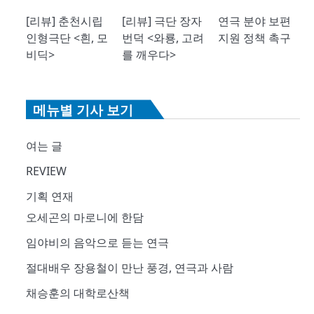
[리뷰] 춘천시립
[리뷰] 극단 장자
연극 분야 보편
인형극단 <흰, 모
번덕 <와룡, 고려
지원 정책 촉구
비딕>
를 깨우다>
메뉴별 기사 보기
여는 글
REVIEW
기획 연재
오세곤의 마로니에 한담
임야비의 음악으로 듣는 연극
절대배우 장용철이 만난 풍경, 연극과 사람
채승훈의 대학로산책