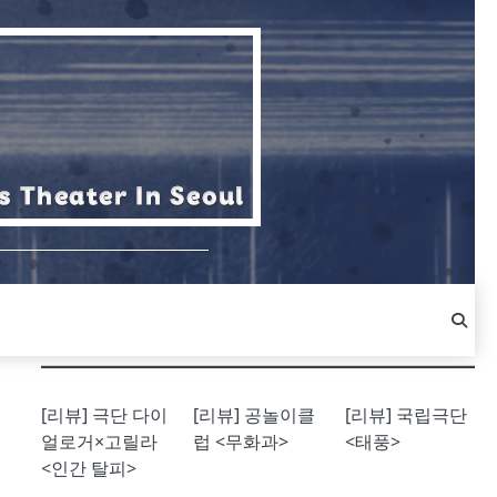
[리뷰] 극단 다이
[리뷰] 공놀이클
[리뷰] 국립극단
얼로거×고릴라
럽 <무화과>
<태풍>
<인간 탈피>