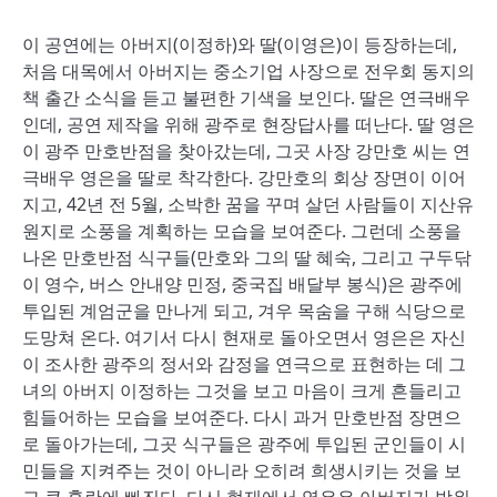
이 공연에는 아버지(이정하)와 딸(이영은)이 등장하는데,
처음 대목에서 아버지는 중소기업 사장으로 전우회 동지의
책 출간 소식을 듣고 불편한 기색을 보인다. 딸은 연극배우
인데, 공연 제작을 위해 광주로 현장답사를 떠난다. 딸 영은
이 광주 만호반점을 찾아갔는데, 그곳 사장 강만호 씨는 연
극배우 영은을 딸로 착각한다. 강만호의 회상 장면이 이어
지고, 42년 전 5월, 소박한 꿈을 꾸며 살던 사람들이 지산유
원지로 소풍을 계획하는 모습을 보여준다. 그런데 소풍을
나온 만호반점 식구들(만호와 그의 딸 혜숙, 그리고 구두닦
이 영수, 버스 안내양 민정, 중국집 배달부 봉식)은 광주에
투입된 계엄군을 만나게 되고, 겨우 목숨을 구해 식당으로
도망쳐 온다. 여기서 다시 현재로 돌아오면서 영은은 자신
이 조사한 광주의 정서와 감정을 연극으로 표현하는 데 그
녀의 아버지 이정하는 그것을 보고 마음이 크게 흔들리고
힘들어하는 모습을 보여준다. 다시 과거 만호반점 장면으
로 돌아가는데, 그곳 식구들은 광주에 투입된 군인들이 시
민들을 지켜주는 것이 아니라 오히려 희생시키는 것을 보