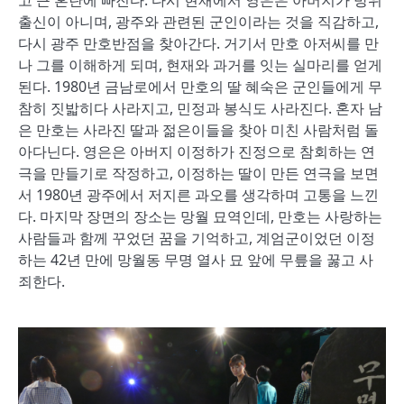
고 큰 혼란에 빠진다. 다시 현재에서 영은은 아버지가 방위
출신이 아니며, 광주와 관련된 군인이라는 것을 직감하고,
다시 광주 만호반점을 찾아간다. 거기서 만호 아저씨를 만
나 그를 이해하게 되며, 현재와 과거를 잇는 실마리를 얻게
된다. 1980년 금남로에서 만호의 딸 혜숙은 군인들에게 무
참히 짓밟히다 사라지고, 민정과 봉식도 사라진다. 혼자 남
은 만호는 사라진 딸과 젊은이들을 찾아 미친 사람처럼 돌
아다닌다. 영은은 아버지 이정하가 진정으로 참회하는 연
극을 만들기로 작정하고, 이정하는 딸이 만든 연극을 보면
서 1980년 광주에서 저지른 과오를 생각하며 고통을 느낀
다. 마지막 장면의 장소는 망월 묘역인데, 만호는 사랑하는
사람들과 함께 꾸었던 꿈을 기억하고, 계엄군이었던 이정
하는 42년 만에 망월동 무명 열사 묘 앞에 무릎을 꿇고 사
죄한다.