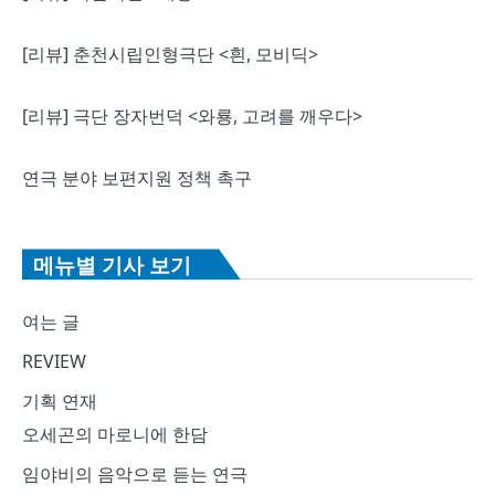
[리뷰] 춘천시립인형극단 <흰, 모비딕>
[리뷰] 극단 장자번덕 <와룡, 고려를 깨우다>
연극 분야 보편지원 정책 촉구
메뉴별 기사 보기
여는 글
REVIEW
기획 연재
오세곤의 마로니에 한담
임야비의 음악으로 듣는 연극