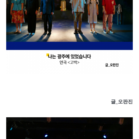
글
_
오판진