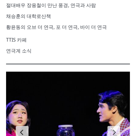
절대배우 장용철이 만난 풍경, 연극과 사람
채승훈의 대학로산책
황윤동의 오브 더 연극, 포 더 연극, 바이 더 연극
TTIS 카페
연극계 소식