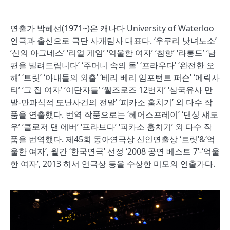
연출가 박혜선(1971~)은 캐나다 University of Waterloo
연극과 출신으로 극단 사개탐사 대표다. ‘우쿠리 낫녀노소’
‘신의 아그네스’ ‘리얼 게임’ ‘억울한 여자’ ‘침향’ ‘라롱드’ ‘남
편을 빌려드립니다’ ‘주머니 속의 돌’ ‘프라우다’ ‘완전한 오
해’ ‘트릿’ ‘아내들의 외출’ ‘베리 베리 임포턴트 퍼슨’ ‘에릭사
티’ ‘그 집 여자’ ‘이단자들’ ‘웰즈로즈 12번지’ ‘삼국유사 만
발-만파식적 도난사건의 전말’ ‘피카소 훔치기’ 외 다수 작
품을 연출했다. 번역 작품으로는 ‘헤어스프레이’ ‘댄싱 섀도
우’ ‘클로저 댄 에버’ ‘프라브다’ ‘피카소 훔치기’ 외 다수 작
품을 번역했다. 제45회 동아연극상 신인연출상 ‘트릿’&‘억
울한 여자’, 월간 ‘한국연극’ 선정 ‘2008 공연 베스트 7’-‘억울
한 여자’, 2013 히서 연극상 등을 수상한 미모의 연출가다.