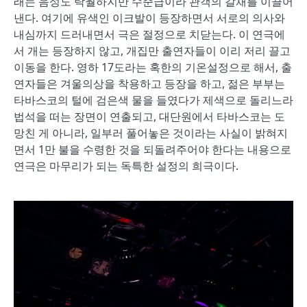
래는 음성도 탁월하지만 수준급이라 관객의 갈채를 이끌어
낸다. 여기에 유색인 이크발이 등장하면서 서로의 의사와
내심까지 드러내면서 극은 절정으로 치닫는다. 이 연극에
서 개는 등장하지 않고, 개집만 출연자들이 이리 저리 끌고
이동을 한다. 영하 17도라는 혹한의 기온설정으로 해서, 출
연자들은 겨울의상을 착용하고 등장을 하고, 젊은 부부는
타바스코의 털에 검은색 물을 들였다가 제색으로 돌리느라
법석을 떠는 장면이 연출되고, 대단원에서 타바스코는 도
망친 게 아니라, 일부러 풀어놓은 것이라는 사실이 밝혀지
면서 1만 불을 수령한 것을 되돌려주어야 한다는 내용으로
연극은 마무리가 되는 독특한 설정의 희극이다.