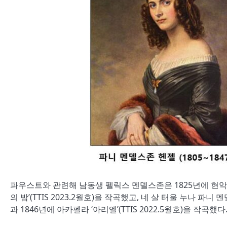
파우스트와 관련해 남동생 펠릭스 멘델스존은
1825
년에 현악
의 밤
’
(
TTIS 2023.2
월호)을
작곡
했고,
네 살 터울 누나 파니 
과
1846
년에 아카펠라
‘
아리엘
’(TTIS 2022.5
월호)을 작곡했다