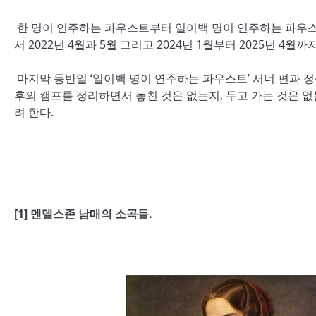
한 명이 연주하는 파우스트부터 일이백 명이 연주하는 파우스
서
2022
년
4
월과
5
월 그리고
2024
년
1
월부터
2025
년
4
월까
마지막 등반일
‘
일이백 명이 연주하는 파우스트
’
서너 편과 
후의 캠프를 정리하면서 놓친 것은 없는지, 두고 가는 것은 
려 한다.
[1]
멘델스존 남매의 소곡들
.