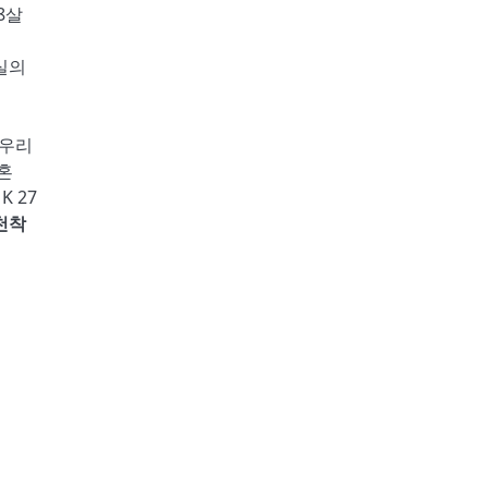
8
살
실의
우리
혼
K 27
천착