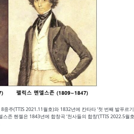
 8중주(
TTIS 2021.11
월호)와
1832
년에 칸타타
‘
첫 번째 발푸르
멘델스존
헨젤은
1843
년에 합창곡
‘
천사들의 합창
’(TTIS 2022.5
월호
.