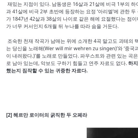
재밌는 지점이 있다. 남동생은
16
살과
21
살에 비극
1
부의 
과
41
살에 비극
2
부 초반에 등장하는 요정
‘
아리엘
’
에 관한 두
가
1847
년
42
살과
38
살의 나이로 같은 해에 요절했다는 점이
가 너무 커서인지
6
개월 뒤 누나를 따라 숨을 거둔다.
조숙한 천재 작곡가 남매는 위에 소개한
4
곡 말고도
괴테의 
는 당신을 노래해(W
er will mir wehren zu singen)’
와
‘중국
이 내려왔다.
)’
를 노래로 만들었다.
파우스트와 관련 있는 곡은
로
남아 있는데,
악보도 구하기 힘들고 연주 자료도 없다
.
하지
했는지 짐작할 수 있는 귀중한 자료다.
[
2]
헤르만 로이터의 굵직한 두 오페라