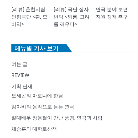
[리뷰] 춘천시립
[리뷰] 극단 장자
연극 분야 보편
인형극단 <흰, 모
번덕 <와룡, 고려
지원 정책 촉구
비딕>
를 깨우다>
메뉴별 기사 보기
여는 글
REVIEW
기획 연재
오세곤의 마로니에 한담
임야비의 음악으로 듣는 연극
절대배우 장용철이 만난 풍경, 연극과 사람
채승훈의 대학로산책