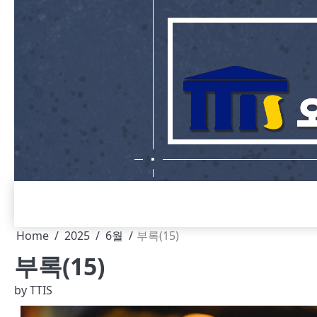
Skip
to
content
Home
2025
6월
부록(15)
부록(15)
by
TTIS