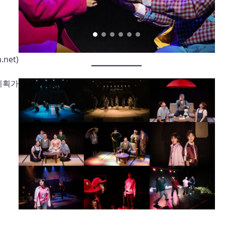
net)
 기획가