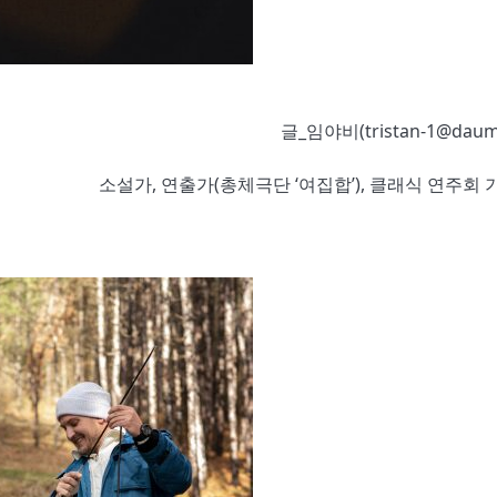
글_임야비(tristan-1@daum.
소설가, 연출가(총체극단 ‘여집합’), 클래식 연주회