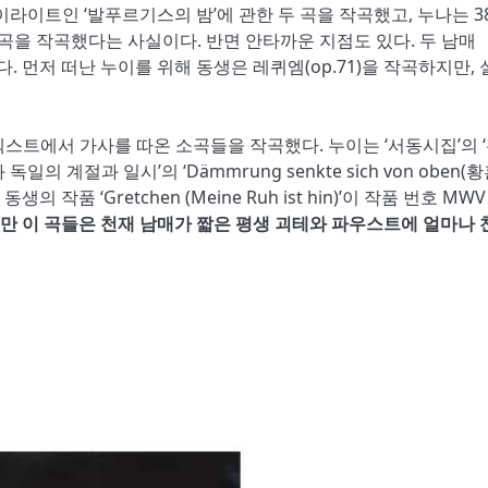
하이라이트인
‘
발푸르기스의 밤
’
에 관한 두 곡을 작곡했고,
누나는
3
 곡을 작곡했다는 사실이다.
반면 안타까운 지점도 있다.
두 남매
다.
먼저 떠난 누이를 위해 동생은 레퀴엠(
op.71)을
작곡하지만,
텍스트에서 가사를 따온 소곡들을 작곡했다.
누이는
‘
서동시집
’
의
‘
과
독일의 계절과 일시
’
의
‘
Dä
mmrung senkte sich von oben(
황
 동생의 작품
‘
G
retchen (Meine Ruh ist hin)’
이 작품 번호
MWV 
만 이 곡들은 천재 남매가 짧은 평생
괴테와 파우스트에 얼마나 