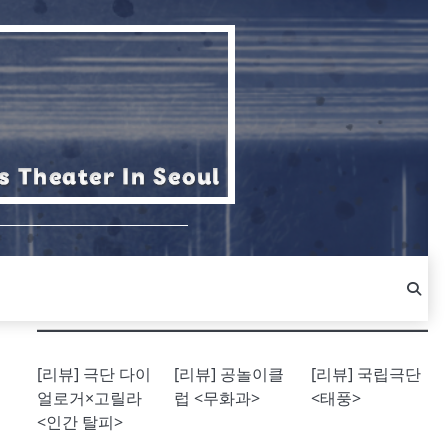
[리뷰] 극단 다이
[리뷰] 공놀이클
[리뷰] 국립극단
얼로거×고릴라
럽 <무화과>
<태풍>
<인간 탈피>