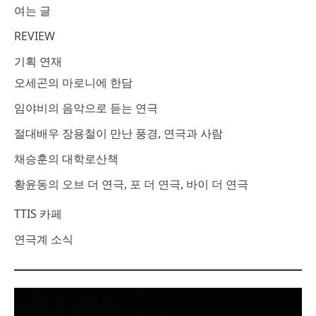
여는 글
REVIEW
기획 연재
오세곤의 마로니에 한담
임야비의 음악으로 듣는 연극
절대배우 장용철이 만난 풍경, 연극과 사람
채승훈의 대학로산책
황윤동의 오브 더 연극, 포 더 연극, 바이 더 연극
TTIS 카페
연극계 소식