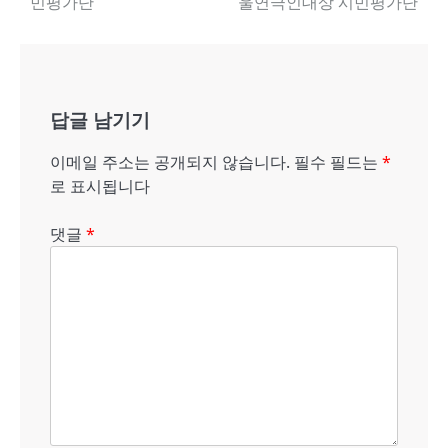
민평가단
울연극인대상 시민평가단
내
비
게
답글 남기기
이
션
이메일 주소는 공개되지 않습니다.
필수 필드는
*
로 표시됩니다
댓글
*