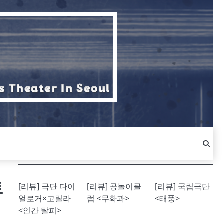
트
[리뷰] 극단 다이
[리뷰] 공놀이클
[리뷰] 국립극단
얼로거×고릴라
럽 <무화과>
<태풍>
<인간 탈피>