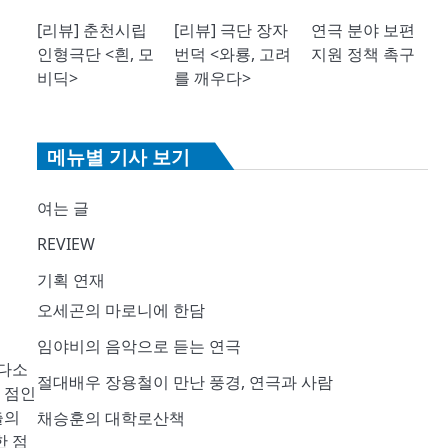
[리뷰] 춘천시립
[리뷰] 극단 장자
연극 분야 보편
인형극단 <흰, 모
번덕 <와룡, 고려
지원 정책 촉구
비딕>
를 깨우다>
메뉴별 기사 보기
여는 글
REVIEW
기획 연재
오세곤의 마로니에 한담
임야비의 음악으로 듣는 연극
 다소
절대배우 장용철이 만난 풍경, 연극과 사람
 점인
출의
채승훈의 대학로산책
한 점