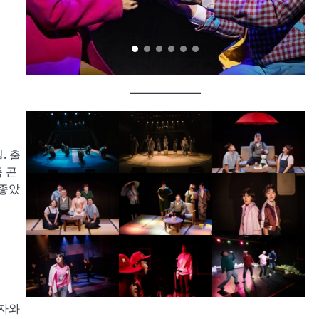
. 출
 곤
 좋았
의자와