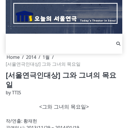
Skip
to
content
Home
2014
1월
[서울연극인대상] 그와 그녀의 목요일
[서울연극인대상] 그와 그녀의 목요
일
by
TTIS
<그와 그녀의 목요일>
작/연출: 황재헌
공연일시: 2013/11/29 ~ 2014/01/19