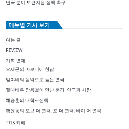
연극 분야 보편지원 정책 촉구
메뉴별 기사 보기
여는 글
REVIEW
기획 연재
오세곤의 마로니에 한담
임야비의 음악으로 듣는 연극
절대배우 장용철이 만난 풍경, 연극과 사람
채승훈의 대학로산책
황윤동의 오브 더 연극, 포 더 연극, 바이 더 연극
TTIS 카페