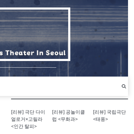
[리뷰] 극단 다이
[리뷰] 공놀이클
[리뷰] 국립극단
얼로거×고릴라
럽 <무화과>
<태풍>
<인간 탈피>