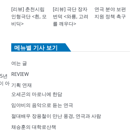
[리뷰] 춘천시립
[리뷰] 극단 장자
연극 분야 보편
인형극단 <흰, 모
번덕 <와룡, 고려
지원 정책 촉구
비딕>
를 깨우다>
메뉴별 기사 보기
여는 글
REVIEW
5년
이 아
기획 연재
오세곤의 마로니에 한담
임야비의 음악으로 듣는 연극
절대배우 장용철이 만난 풍경, 연극과 사람
채승훈의 대학로산책