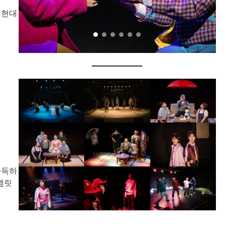
 현대
가득하
햄릿