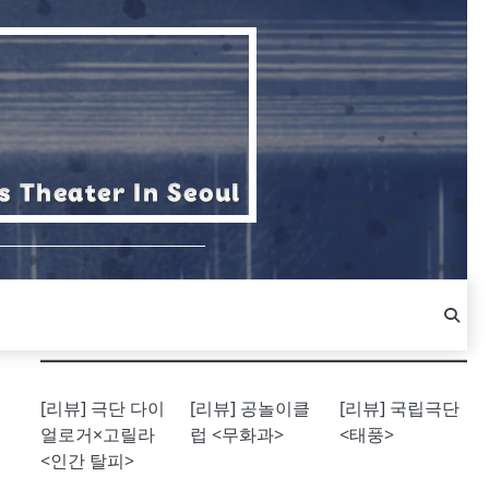
[리뷰] 극단 다이
[리뷰] 공놀이클
[리뷰] 국립극단
얼로거×고릴라
럽 <무화과>
<태풍>
<인간 탈피>