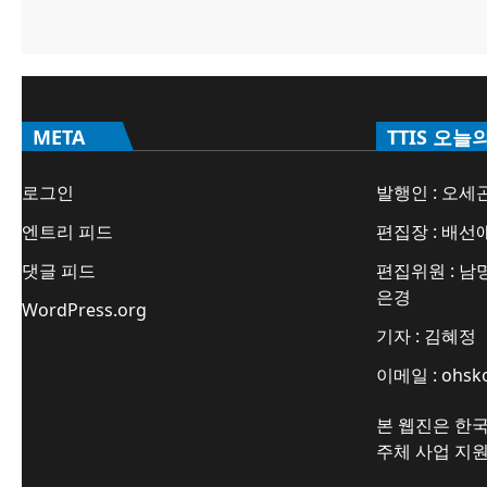
META
TTIS 오늘
로그인
발행인 : 오세
엔트리 피드
편집장 : 배선
댓글 피드
편집위원 : 남명
은경
WordPress.org
기자 : 김혜정
이메일 : ohsk
본 웹진은 한
주체 사업 지