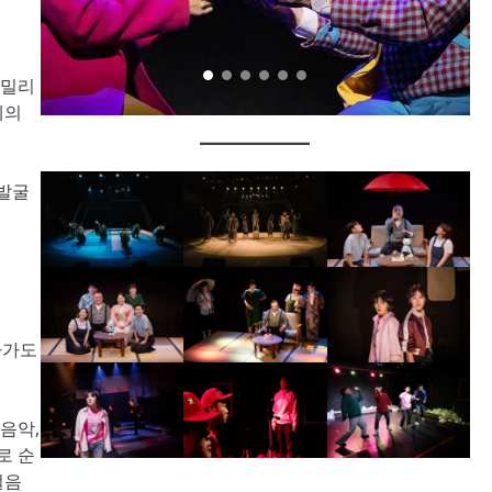
 밀리
제의
 발굴
아가도
음악,
로 순
걸음