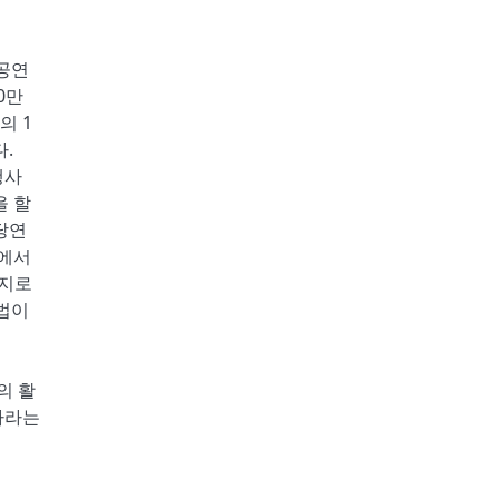
 공연
0만
의 1
.
행사
을 할
당연
국에서
가지로
 법이
의 활
바라는