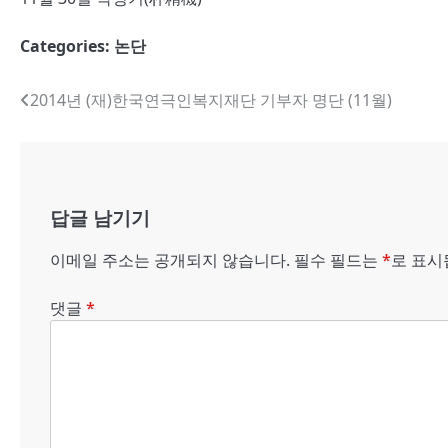
Categories:
논단
글
2014년 (재)한국연극인복지재단 기부자 명단 (11월)
내
비
게
답글 남기기
이
이메일 주소는 공개되지 않습니다.
필수 필드는
*
로 표
션
댓글
*