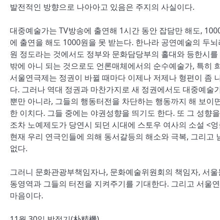
발전적인 방향으로 나아아고 있음은 주지의 사실이다.
대중예술가는 TV방송에 출연해 1시간 동안 잡담만 해도, 10
에 출연을 해도 1000원을 못 받는다. 한나라 공연예술의 두
원 정도라는 것에서도 정부와 문화담당부의 홀대와 등한시를 
밖에 아니 되는 것으로도 언론매체에서의 순수예술가, 특히 희
서울연극제는 정권이 바뀔 때마다 이제나 저제나 형편이 좀 
다. 그러나 역대 정권과 마찬가지로 새 정권에서도 대중예술가
뿐만 아니라, 그들의 행동터전을 차단하는 행동까지 해 보이
한 이치다. 그들 중에는 야권성향을 띄기도 한다. 또 그 성향
조차 노예제도가 당연시 되던 시대에 스토우 여사의 소설 <엉
현재 우리 연극인들에 의해 동서갈등의 해소와 극복, 그리고 
없다.
그러니 문화관광부책임자나, 문화예술위원회의 책임자, 서울문
동영역과 그들의 터전을 지켜주기를 기대한다. 그리고 서
마음이다.
11월 30일 박정기(朴精機)