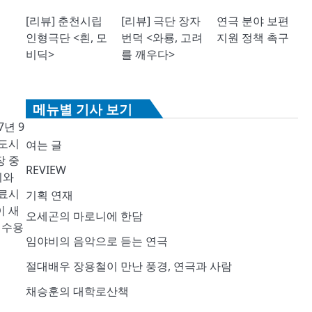
[리뷰] 춘천시립
[리뷰] 극단 장자
연극 분야 보편
인형극단 <흰, 모
번덕 <와룡, 고려
지원 정책 촉구
비딕>
를 깨우다>
메뉴별 기사 보기
년 9
 도시
여는 글
장 중
REVIEW
리와
매료시
기획 연재
이 새
오세곤의 마로니에 한담
 수용
임야비의 음악으로 듣는 연극
절대배우 장용철이 만난 풍경, 연극과 사람
채승훈의 대학로산책