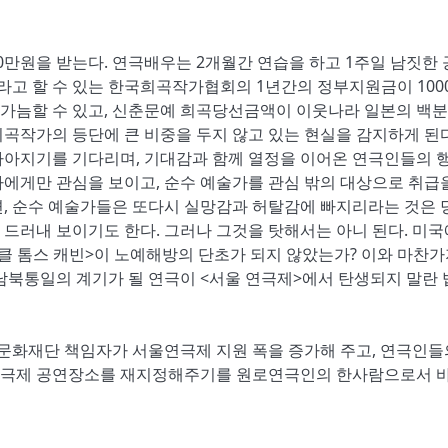
00만원을 받는다. 연극배우는 2개월간 연습을 하고 1주일 남짓한
뇌라고 할 수 있는 한국희곡작가협회의 1년간의 정부지원금이 100
가늠할 수 있고, 신춘문예 희곡당선금액이 이웃나라 일본의 백분
곡작가의 등단에 큰 비중을 두지 않고 있는 현실을 감지하게 된다
나아지기를 기다리며, 기대감과 함께 열정을 이어온 연극인들의 
에게만 관심을 보이고, 순수 예술가를 관심 밖의 대상으로 취급
면, 순수 예술가들은 또다시 실망감과 허탈감에 빠지리라는 것은 
을 드러내 보이기도 한다. 그러나 그것을 탓해서는 아니 된다. 미
클 톰스 캐빈>이 노예해방의 단초가 되지 않았는가? 이와 마찬
남북통일의 계기가 될 연극이 <서울 연극제>에서 탄생되지 말란
화재단 책임자가 서울연극제 지원 폭을 증가해 주고, 연극인들
울연극제 공연장소를 재지정해주기를 원로연극인의 한사람으로서 