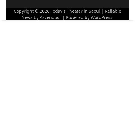
Copyright © 2026
Today's Theater in Seoul
| Reliable
News by
Ascendoor
| Powered by
WordPress
.