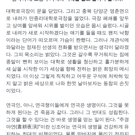
대학로극장이 문을 닫았다. 그리고 충북 단양군 영춘면으
로 내려가 만종리대학로극장을 열었다. 극장 폐쇄를 앞두
고 상여를 앞세워 시위를 벌이던 모습은 몹시 슬펐다. 시골
로 내려가 새로 시작하겠다는 얘기를 들을 때도 왠지 낙향
이라는 단어가 떠오르며 가슴이 짠했다. 그러나 개관식에
와달라는 정재진 선생의 전화를 받으면서는 생각이 달라졌
다. 그의 목소리는 밝았다. 그것은 갈수록 무거워지는 짐에
종말이 뻔히 보이는 대학로 생활을 청산하고 홀가분하게
새 삶을 시작한 이가 세상을 향해 전하는 밝은 희망의 메시
지였다. 더 이상 그렇게 칙칙하고 어두운 구석에 처박혀 있
지 말고 밝은 세상으로 나와 한껏 날아보자는 동참의 손짓
이었다.
연극인, 아니, 연극쟁이들에게 연극은 생명이다. 그것을 못
하게 된다는 건 죽음과 같다. 그러니 그 반대도 성립한다.
그것을 할 수 있다는 건 바로 생명을 얻는 일이 된다. “주경
야연(晝耕夜演)”이란 신조어는 연극의 생명을 건강하게 유
지하는 최대의 비책이었다. 물론 막바지에 몰리기 전까지