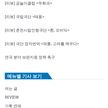
[리뷰] 공놀이클럽 <무화과>
[리뷰] 국립극단 <태풍>
[리뷰] 춘천시립인형극단 <흰, 모비딕>
[리뷰] 극단 장자번덕 <와룡, 고려를 깨우다>
연극 분야 보편지원 정책 촉구
메뉴별 기사 보기
여는 글
REVIEW
기획 연재