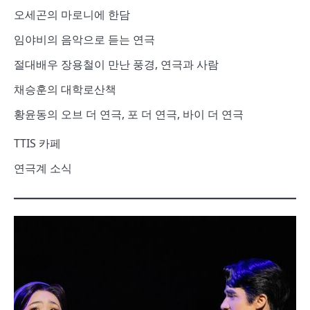
오세곤의 마로니에 한담
임야비의 음악으로 듣는 연극
절대배우 장용철이 만난 풍경, 연극과 사람
채승훈의 대학로산책
황윤동의 오브 더 연극, 포 더 연극, 바이 더 연극
TTIS 카페
연극계 소식