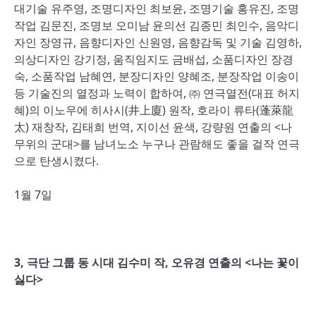
대기술 유주영, 조명디자인 최보윤, 조명기술 홍유진, 조명
작업 김문진, 조명보 오미남 윤의선 김종민 최인수, 음악디
자인 장영규, 음향디자인 신원영, 음향감독 및 기술 김영하,
의상디자인 강기정, 움직임지도 금배섭, 소품디자인 장경
숙, 소품작업 남혜연, 분장디자인 양혜조, 분장작업 이송이
등 기술진의 열정과 노력이 합하여, ㈜ 연극열전(대표 허지
혜)의 이노우에 히사시(井上廈) 원작, 호라이 류타(蓬萊龍
太) 재창작, 김태희 번역, 지이선 윤색, 강량원 연출의 <나
무위의 군대>를 남녀노소 누구나 관람해도 좋을 걸작 연극
으로 탄생시켰다.
1월 7일
3,
극단 그룹 동 시대 김수미 작
,
오유경 연출의
<
나는 꽃이
싫다
>