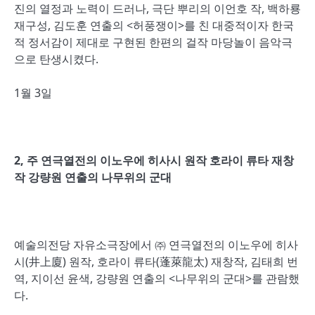
진의 열정과 노력이 드러나, 극단 뿌리의 이언호 작, 백하룡
재구성, 김도훈 연출의 <허풍쟁이>를 친 대중적이자 한국
적 정서감이 제대로 구현된 한편의 걸작 마당놀이 음악극
으로 탄생시켰다.
1월 3일
2,
주 연극열전의 이노우에 히사시 원작 호라이 류타 재창
작 강량원 연출의 나무위의 군대
예술의전당 자유소극장에서 ㈜ 연극열전의 이노우에 히사
시(井上廈) 원작, 호라이 류타(蓬萊龍太) 재창작, 김태희 번
역, 지이선 윤색, 강량원 연출의 <나무위의 군대>를 관람했
다.