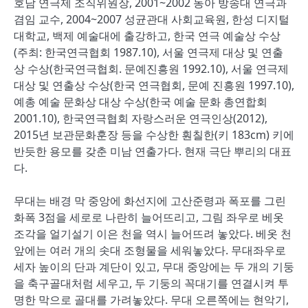
호남 연극제 조직위원장, 2001~2002 동아 방송대 연극과
겸임 교수, 2004~2007 성균관대 사회교육원, 한성 디지털
대학교, 백제 예술대에 출강하고, 한국 연극 예술상 수상
(주최: 한국연극협회 1987.10), 서울 연극제 대상 및 연출
상 수상(한국연극협회. 문예진흥원 1992.10), 서울 연극제
대상 및 연출상 수상(한국 연극협회, 문예 진흥원 1997.10),
예총 예술 문화상 대상 수상(한국 예술 문화 총연합회
2001.10), 한국연극협회 자랑스러운 연극인상(2012),
2015년 보관문화훈장 등을 수상한 훤칠한(키 183cm) 키에
반듯한 용모를 갖춘 미남 연출가다. 현재 극단 뿌리의 대표
다.
무대는 배경 막 중앙에 화선지에 고산준령과 폭포를 그린
화폭 3점을 세로로 나란히 늘어뜨리고, 그림 좌우로 베옷
조각을 얼기설기 이은 천을 역시 늘어뜨려 놓았다. 베옷 천
앞에는 여러 개의 솟대 조형물을 세워놓았다. 무대좌우로
세자 높이의 단과 계단이 있고, 무대 중앙에는 두 개의 기둥
을 축구골대처럼 세우고, 두 기둥의 꼭대기를 연결시켜 투
명한 막으로 골대를 가려놓았다. 무대 오른쪽에는 현악기,