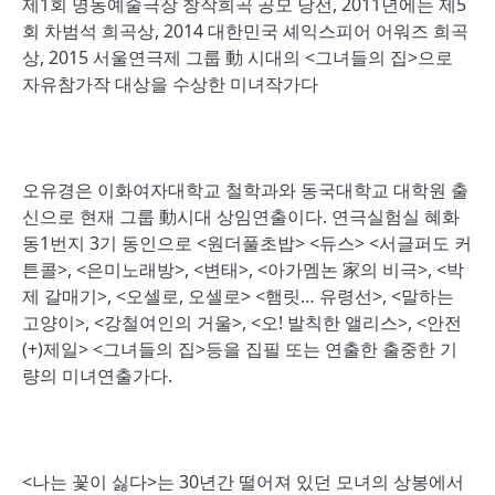
제1회 명동예술극장 창작희곡 공모 당선, 2011년에는 제5
회 차범석 희곡상, 2014 대한민국 셰익스피어 어워즈 희곡
상, 2015 서울연극제 그룹 動 시대의 <그녀들의 집>으로
자유참가작 대상을 수상한 미녀작가다
오유경은 이화여자대학교 철학과와 동국대학교 대학원 출
신으로 현재 그룹 動시대 상임연출이다. 연극실험실 혜화
동1번지 3기 동인으로 <원더풀초밥> <듀스> <서글퍼도 커
튼콜>, <은미노래방>, <변태>, <아가멤논 家의 비극>, <박
제 갈매기>, <오셀로, 오셀로> <햄릿… 유령선>, <말하는
고양이>, <강철여인의 거울>, <오! 발칙한 앨리스>, <안전
(+)제일> <그녀들의 집>등을 집필 또는 연출한 출중한 기
량의 미녀연출가다.
<나는 꽃이 싫다>는 30년간 떨어져 있던 모녀의 상봉에서