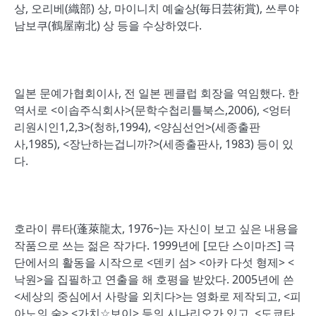
상, 오리베(織部) 상, 마이니치 예술상(毎日芸術賞), 쓰루야
남보쿠(鶴屋南北) 상 등을 수상하였다.
일본 문예가협회이사, 전 일본 펜클럽 회장을 역임했다. 한
역서로 <이솝주식회사>(문학수첩리틀북스,2006), <엉터
리원시인1,2,3>(청하,1994), <양심선언>(세종출판
사,1985), <장난하는겁니까?>(세종출판사, 1983) 등이 있
다.
호라이 류타(蓬萊龍太, 1976~)는 자신이 보고 싶은 내용을
작품으로 쓰는 젊은 작가다. 1999년에 [모단 스이마즈] 극
단에서의 활동을 시작으로 <덴키 섬> <아카 다섯 형제> <
낙원>을 집필하고 연출을 해 호평을 받았다. 2005년에 쓴
<세상의 중심에서 사랑을 외치다>는 영화로 제작되고, <피
아노의 숲> <가치☆보이> 등의 시나리오가 있고, <도쿄타