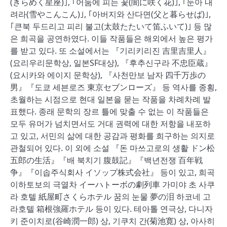
(きらめく星座)｣, ｢어둠에 피는 꽃(闇に咲く花)｣, ｢눈아 내
려라(雪やこんこん)｣, ｢아버지와 산다면(父と暮らせば)｣,
｢큰북 두드리고 피리 불고(太鼓たたいて笛ふいて)｣ 등 많
은 희곡을 공연하였다. 이들 작품들은 해외에서 높은 평가
를 받고 있다. 또 소설에서는 『기리키리진 吉里吉里人』
(요리우리문학상, 일본SF대상), 『후추신구라 不忠臣蔵』
(요시카와 에이지 문학상), 『사천만보 남자 四千万歩の
男』『도쿄 세븐로즈 東京セブンローズ』 등 역사를 종횡,
초월하는 시점으로 현대 일본을 묻는 작품을 차례차례 발
표했다. 종래 문학의 장르 틀에 맞출 수 없는 이 작품들은
모두 유머가 넘치면서도 거대 권력에 대한 저항을 내포하
고 있고, 서민의 삶에 대한 공감과 평화를 희구하는 의지로
관철되어 있다. 이 외에 소설 『돈 마쓰고로의 생활 ドン松
五郎の生活』『배 북치기 腹鼓記』『백년전쟁 百年戦
争』『이솝주식회사 イソップ株式会社』 등이 있고, 희곡
이하토보의 극열차 イーハトーボの劇列車 가미야 초 사쿠
라 호텔 紙屋町さくらホテル 꿈의 눈물 夢の泪 하코네 고
라호텔 箱根強羅ホテル 등이 있다. 테아톨 연극상, 다니자
키 준이치로(谷崎潤一郎) 상, 기쿠치 간(菊池寛) 상, 아사히