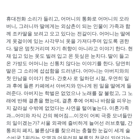
휴대전화 소리가 들리고, 어머니의 통화로 어머니의 오라
버니, 그러니까 딸에게는 외삼촌이 되는 인물이 가족과 함
께 조카딸을 보려고 오고 있다는 전갈이다. 어머니는 딸에
게 옷걸이에 있는 사각무늬 옷을 가져다주며 입도록 권한
다. 딸은 멈칫거리며 자기 취향이 아니라고 이야기 한다. 현
재 입고 있는 옷도 빌려 입고 온 듯싶은 눈치다. 딸이 들고
온 가방도 어머니는 신통치 않다는 이야기를 한다. 당연히
딸은 그 소리에 섭섭함을 드러낸다. 어머니는 아버지와의
첫 만남을 이야기 한다. 간호사 로 일하던 시절, 우연히 일
과 후에 들른 카페에서 아버지와 만나게 된 일을 딸에게 들
려준다. 아버지는 학벌은 없었으나 노래를 잘 불렀고, 그 노
래에 반해 결혼을 했는데, 결혼 후에 어찌나 바람을 피우는
지 갈라설 수밖에 없었다는 사연을 털어놓는다. 이혼가족
과…어미와 자식 간의 헤어짐….이것이 어찌 극중 모녀들만
의 일이겠는가? 서울 외곽에 즐비하게 늘어선 러브호텔, 간
통죄의 폐지, 불륜상대를 찾으려는 충혈한 눈길이 세계 술
소비국 1위라는 오명과 어우러져 불륜의 천국이 되어가는