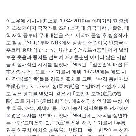
이노우에 히사시(井上廈, 1934~2010)는 야마가타 현 출생
의 소설가이자 극작가로 조치(上智)대 외국어학부 졸업. 대
학 재학 중부터 무대대본을 쓰기 시작해 졸업 후 방송작가
로 활동. 1964년부터 NHK에서 방송된 어린이용 인형극 <
횻코리 효탄 섬 ひょっこりひょうたん島>(공작)에서 날카
로운 웃음과 풍자를 선보여 아이들뿐만 아니라 많은 사람
들의 절대적인 지지를 받았다. 1969년 「일본인의 배꼽 日
本人のへそ」으로 극작가로서 데뷔. 1972년에는 에도 시
대 작가(戯作者)들을 경묘한 필치로 그린 『수갑 동반자살
手鎖心中』로 나오키 상(直木賞)을 수상하여 소설가로서
도 높은 평가를 받았다. 같은 해 ｢도겐의 모험(道元の冒
険)｣으로 기시다(岸田) 희곡상, 예술선정 신인상을 수상. 이
후 희곡, 소설, 에세이 등 다재다능한 집필활동을 전개하여
폭넓은 독자를 확보하고 있다. 1984년에는 자작을 상연하
는 극단 ‘고마쓰좌 こまつ座’를 세워 전속 작가로서 ｢두통
견통 히구치 이치요 頭痛肩こり樋口一葉｣ ｢반짝이는 성좌