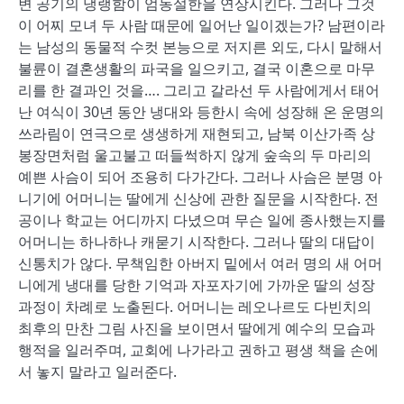
변 공기의 냉랭함이 엄동설한을 연상시킨다. 그러나 그것
이 어찌 모녀 두 사람 때문에 일어난 일이겠는가? 남편이라
는 남성의 동물적 수컷 본능으로 저지른 외도, 다시 말해서
불륜이 결혼생활의 파국을 일으키고, 결국 이혼으로 마무
리를 한 결과인 것을…. 그리고 갈라선 두 사람에게서 태어
난 여식이 30년 동안 냉대와 등한시 속에 성장해 온 운명의
쓰라림이 연극으로 생생하게 재현되고, 남북 이산가족 상
봉장면처럼 울고불고 떠들썩하지 않게 숲속의 두 마리의
예쁜 사슴이 되어 조용히 다가간다. 그러나 사슴은 분명 아
니기에 어머니는 딸에게 신상에 관한 질문을 시작한다. 전
공이나 학교는 어디까지 다녔으며 무슨 일에 종사했는지를
어머니는 하나하나 캐묻기 시작한다. 그러나 딸의 대답이
신통치가 않다. 무책임한 아버지 밑에서 여러 명의 새 어머
니에게 냉대를 당한 기억과 자포자기에 가까운 딸의 성장
과정이 차례로 노출된다. 어머니는 레오나르도 다빈치의
최후의 만찬 그림 사진을 보이면서 딸에게 예수의 모습과
행적을 일러주며, 교회에 나가라고 권하고 평생 책을 손에
서 놓지 말라고 일러준다.