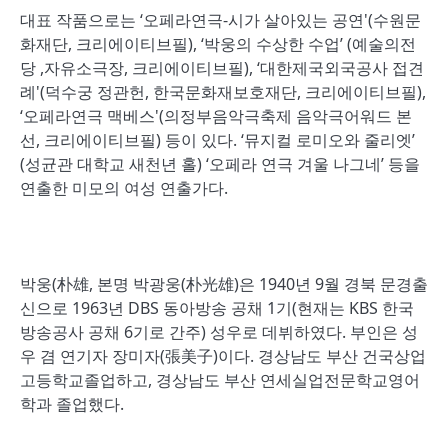
대표 작품으로는 ‘오페라연극-시가 살아있는 공연'(수원문
화재단, 크리에이티브필), ‘박웅의 수상한 수업’ (예술의전
당 ,자유소극장, 크리에이티브필), ‘대한제국외국공사 접견
례'(덕수궁 정관헌, 한국문화재보호재단, 크리에이티브필),
‘오페라연극 맥베스'(의정부음악극축제 음악극어워드 본
선, 크리에이티브필) 등이 있다. ‘뮤지컬 로미오와 줄리엣’
(성균관 대학교 새천년 홀) ‘오페라 연극 겨울 나그네’ 등을
연출한 미모의 여성 연출가다.
박웅(朴雄, 본명 박광웅(朴光雄)은 1940년 9월 경북 문경출
신으로 1963년 DBS 동아방송 공채 1기(현재는 KBS 한국
방송공사 공채 6기로 간주) 성우로 데뷔하였다. 부인은 성
우 겸 연기자 장미자(張美子)이다. 경상남도 부산 건국상업
고등학교졸업하고, 경상남도 부산 연세실업전문학교영어
학과 졸업했다.