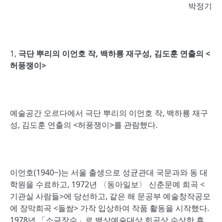
박정기
1,
극단 뿌리의 이언호 작
,
백하룡 재구성
,
김도훈 연출의
<
허풍쟁이
>
예술공간 오르다에서 극단 뿌리의 이언호 작, 백하룡 재구
성, 김도훈 연출의 <허풍쟁이>를 관람했다.
이언호(1940~)는 서울 출생으로 성균관대 국문과와 동 대
학원을 수료하고, 1972년 〈동아일보〉 신춘문예 희곡 <
기관실 사람들>에 당선하고, 같은 해 문공부 예술창작공모
에 장막희곡 <돌쌈> 가작 입상하여 작품 활동을 시작했다.
1978년 「소금장수」로 백상예술대상 희곡상 수상한 후