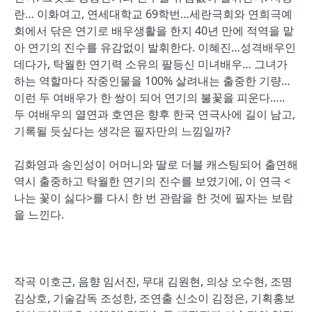
란… 이화여고, 연세대학교 69학번…세란극회와 연희극예
회에서 닦은 연기로 배우생활을 한지 40년 만에 적역을 맡
아 연기의 진수를 유감없이 발휘한다. 이혜진…성격배우인
데다가, 탁월한 연기력 소유의 팔등신 미녀배우… 그녀가
하는 역할마다 작중인물을 100% 살려내는 출중한 기량…
이런 두 여배우가 한 쌍이 되어 연기의 불꽃을 피운다…..
두 여배우의 열연과 호연은 향후 한국 연극사에 길이 남고,
기록될 듯싶다는 생각은 필자만의 느낌일까?
김화영과 송인성이 어머니와 딸로 더블 캐스팅되어 출연해
역시 출중하고 탁월한 연기의 진수를 보였기에, 이 연극 <
나는 꽃이 싫다>를 다시 한 번 관람을 한 것에 필자는 보람
을 느낀다.
작곡 이호근, 음향 임서진, 무대 김원현, 의상 오수현, 조명
김상호, 기술감독 조성한, 조연출 신소이 김정은, 기획홍보