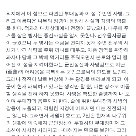
외지에서 이 섬으로 파견된 부대장과 이 섬 주민인 사병, 그
리고 아름다운 나무의 정령이 등장해 해설과 정령의 역할
을 한다. 적과의 대치상태에서 전쟁이 끝났으나, 나무에 주
거를 잡은 병사는 종전사실을 알지 못한다. 전수물자공급
이 끊겼으니 두 병사는 주림을 견디지 못해 주변 전우의 시
체가 남긴 식량을 주워 끼니를 때우고, 차츰 영역을 확장해
과자나 담배 그 밖에 먹거리를 주워오면서 본토와 멀리 떨
어진 이 섬을 지켜야한다는 군인정신과 사명감으로 지난
(至難)의 어려움을 극복하는 군인으로써의 면모를 보인다.
그러나 적진이 날로 번창해 가는 광경을 바라보게 되고, 아
군이 현재 패퇴하고 있다는 생각만 할 뿐, 다른 장소로 이동
할 생각을 전혀 하지 못한다. 사병은 확보한 술병까지 내 보
이며 부대장과 음주까지 한다. 술에 취한 부대장과 사병의
갈등이 노출되고, 격렬한 지경에 이르지만 더는 진전되지
는 않는다. 그러면서 세월이 흐르고, 2인은 현재의 나무위
의 생활에 익숙해져 군인정신이 투철하던 부대장마저 그
소신이 서서히 사라지고 나태해지는 면모를 보인다. 그러