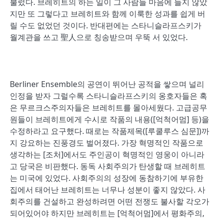
불렀다. 브레히트의 하는 일이 그 사람들 마음에 들지 않았
지만 또 그렇다고 브레히트와 함께 이룩한 성과를 쉽게 버
릴 수도 없었던 것이다. 반대편에는 스타니슬라프스키가
월계관을 쓰고 聖人으로 칭송받으며 우뚝 서 있었다.
Berliner Ensemble의 공연이 뛰어난 공적을 쌓으며 널리
인정을 받자 그럴수록 스타니슬라프스키의 옹호자들은 혹
은 무르크스주의자들은 브레히트를 몰아세웠다. 고급공무
원들이 브레히트에게 수시로 작품의 내용([억척어멈] 등)을
수정하라고 요구했다. 때로는 작품제목([루쿨루스 심문])까
지 강요하는 진풍경도 벌어졌다. 가장 혁명적인 작품으로
생각하는 [조처]에서도 주인공이 혁명적인 영웅이 아니라
고 당국은 비판했다. 동독 사회주의가 탄생할 때 브레히트
는 미국에 있었다. 사회주의의 성장에 동참하기에 부유한
집에서 태어난 브레히트는 너무나 성분이 좋지 않았다. 사
회주의를 건설하고 완성하려면 어떤 전쟁도 불사할 각오가
되어있어야 하지만 브레히트는 [억척어멈]에서 평화주의,