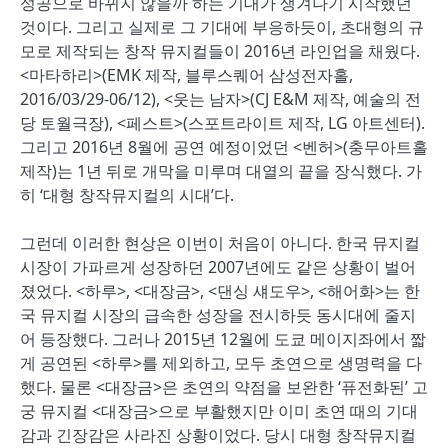
성공으로 바뀌지 않을까 하는 기대가 생겨나기 시작했던
것이다. 그리고 실제로 그 기대에 부응하듯이, 초대형의 규
모로 제작되는 창작 뮤지컬들이 2016년 라인업을 채웠다.
<마타하리>(EMK 제작, 블루스퀘어 삼성전자홀,
2016/03/29-06/12), <웃는 남자>(CJ E&M 제작, 예술의 전
당 토월극장), <페스트>(스포트라이트 제작, LG 아트센터).
그리고 2016년 8월에 공연 예정이었던 <벤허>(충무아트홀
제작)는 1년 뒤로 개막을 미루며 대열의 끝을 장식했다. 가
히 ‘대형 창작뮤지컬의 시대’다.
그런데 이러한 현상은 이번이 처음이 아니다. 한국 뮤지컬
시장이 가파르게 성장하던 2007년에도 같은 상황이 벌어
졌었다. <하루>, <대장금>, <댄싱 섀도우>, <해어화>는 한
국 뮤지컬 시장의 급속한 성장을 전시하듯 동시대에 줄지
어 등장했다. 그러나 2015년 12월에 도쿄 메이지좌에서 짧
게 공연된 <하루>를 제외하고, 모두 초연으로 생명력을 다
했다. 물론 <대장금>은 초연의 약점을 보완한 ‘퓨전화된’ 고
궁 뮤지컬 <대장금>으로 부활했지만 이미 초연 때의 기대
감과 긴장감은 사라진 상황이었다. 당시 대형 창작뮤지컬