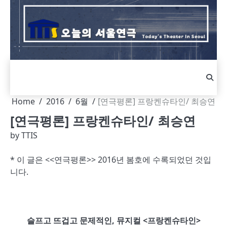
Skip
to
content
Home
2016
6월
[연극평론] 프랑켄슈타인/ 최승연
[연극평론] 프랑켄슈타인/ 최승연
by
TTIS
* 이 글은 <<연극평론>> 2016년 봄호에 수록되었던 것입
니다.
슬프고 뜨겁고 문제적인, 뮤지컬 <프랑켄슈타인>