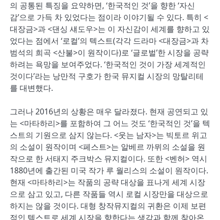
의 공통된 특징을 요약하면, ‘한국적인 것’을 향한 ‘자신
감’으로 가득 차 있었다는 점이라 이야기될 수 있다. 특히 <
대장금>과 <댄싱 섀도우>는 이 자신감이 세계를 향하고 있
었다는 점에서 ‘로컬’의 텍스트(각각 드라마 <대장금>과 차
범석의 희곡 <산불>이 원작이다)로 ‘글로벌’한 시장을 공략
하려는 욕망을 보여주었다. ‘한국적인 것이 가장 세계적인
것이다’라는 낭만적 구호가 한국 뮤지컬 시장의 망탈리테
를 대변했다.
그러나 2016년의 상황은 매우 달라졌다. 현재 공연되고 있
는 <마타하리>를 포함하여 그 어느 것도 ‘한국적인 것’을 텍
스트의 기원으로 삼지 않는다. <웃는 남자>는 빅토르 위고
의 소설이 원작이며 <페스트>는 알베르 까뮈의 소설을 원
작으로 한 서태지 주크박스 뮤지컬이다. 또한 <벤허> 역시
1880년에 출간된 미국 작가 루 월리스의 소설이 원작이다.
현재 <마타하리>는 작품의 공략 대상을 표나게 세계 시장
으로 삼고 있고, 다른 작품들 역시 로컬 시장만을 대상으로
하지는 않을 것이다. 대형 창작뮤지컬의 귀환은 이제 보편
적인 텍스트로 세계 시장을 향한다는 생각과 함께 찾아온