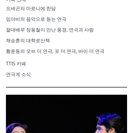
오세곤의 마로니에 한담
임야비의 음악으로 듣는 연극
절대배우 장용철이 만난 풍경, 연극과 사람
채승훈의 대학로산책
황윤동의 오브 더 연극, 포 더 연극, 바이 더 연극
TTIS 카페
연극계 소식