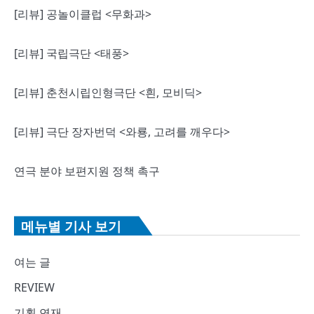
[리뷰] 공놀이클럽 <무화과>
[리뷰] 국립극단 <태풍>
[리뷰] 춘천시립인형극단 <흰, 모비딕>
[리뷰] 극단 장자번덕 <와룡, 고려를 깨우다>
연극 분야 보편지원 정책 촉구
메뉴별 기사 보기
여는 글
REVIEW
기획 연재