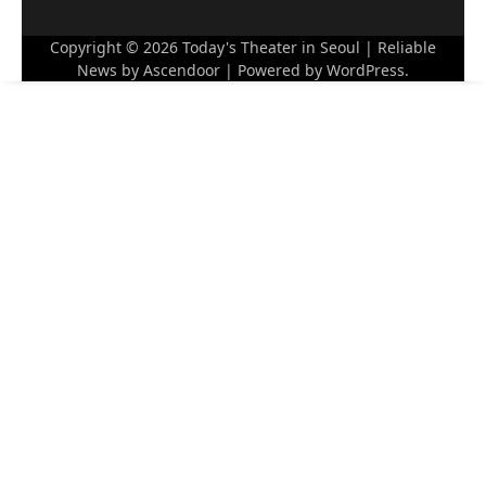
Copyright © 2026
Today's Theater in Seoul
| Reliable
News by
Ascendoor
| Powered by
WordPress
.