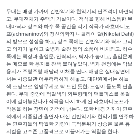
무대는 배경 가까이 건반악기와 현악기의 연주석이 마련되
고, 무대전체가 주택의 거실이다. 객석을 향해 비스듬한 무
대바닥과 상수와 하수 쪽 공간을 각기 작곡가 라흐마니노
프(achmaninov)와 정신의학자 니콜라이 달(Nikolai Dahl)
의 방으로 설정을 하고, 상수 쪽에는 건반악기와 탁자 그리
고 의자가 놓이고 술병과 술잔 등의 소품이 비치되고, 하수
쪽에는 책장과 출입문, 안락의자, 탁자가 놓이고, 출입문에
는 메모를 한 용지를 잔뜩 붙여놓았다. 벽과 천정에는 악보
용지가 주렁주렁 매달려 이채를 띤다. 배경은 실내장면에
서는 시종일관 어두컴컴하게 해놓고, 대단원에서는 하늘
색 조명으로 일망무제로 탁 트인 듯한, 느낌이 들도록 연출
된다. 무대 중앙에 적갈색의 외투형태의 맨틀피스를 옷걸
이에 걸어놓았다가 작곡을 다시 하게 된 라흐마니노프가
착용을 하는 장면이 기억에 남는다. 또한 배경 가까이 연주
석에서 시종일관 출연자 대신 건반악기와 현악기를 연주하
는 연주자들의 탁월한 기량이 극적분위기 상승은 물론 뮤
지컬을 고수준 고품격으로 이끌어가는 역할을 한다.