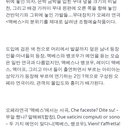
뒤에 놓인 의자, 은박 금박을 입힌 무대 덮을 크기의 비닐
천, 그리고 배경 가까이 무대 왼편에 오른 쪽을 향해 놓인
건반악기와 그위에 놓인 가발들….무대장치가 오페라 연극
<맥베스>의 분위기를 제대로 살려낸 조형예술작품이다.
도입에 검은 색 천으로 머리에서 발끝까지 덮은 남녀 등장
인물-마녀들의 등장, 맥베스와 뱅코우가 예언을 듣는 모습
은 일반 연극과 다름없지만, 맥베스나 뱅코우, 레이디 맥베
스, 맥더프, 그리고 마녀 들이 출연하면서 부르는 아리아는
성악가가 등장해 부르며 연기하는 2인 1역으로 구성된 오
페라 연극이라, 관객의 몰입도와 흥미가 배가된다.
오페라연극 ‘맥베스’에서는 서곡, Che faceste? Dite su! –
무얼 했나? 말해봐!(합창), Due vaticini compiuti or sono
– 두 가지 예언이 맞다니(멕베스, 뱅코우), Vieni! t’affretta!