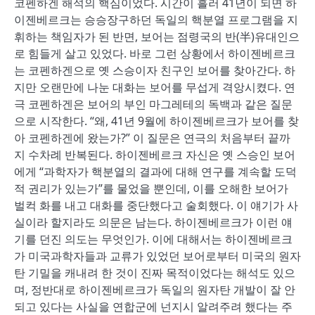
코펜하겐 해석의 핵심이었다. 시간이 흘러 41년이 되면 하
이젠베르크는 승승장구하던 독일의 핵분열 프로그램을 지
휘하는 책임자가 된 반면, 보어는 점령국의 반(半)유대인으
로 힘들게 살고 있었다. 바로 그런 상황에서 하이젠베르크
는 코펜하겐으로 옛 스승이자 친구인 보어를 찾아간다. 하
지만 오랜만에 나눈 대화는 보어를 무섭게 격앙시켰다. 연
극 코펜하겐은 보어의 부인 마그레테의 독백과 같은 질문
으로 시작한다. “왜, 41년 9월에 하이젠베르크가 보어를 찾
아 코펜하겐에 왔는가?” 이 질문은 연극의 처음부터 끝까
지 수차례 반복된다. 하이젠베르크 자신은 옛 스승인 보어
에게 “과학자가 핵분열의 결과에 대해 연구를 계속할 도덕
적 권리가 있는가”를 물었을 뿐인데, 이를 오해한 보어가
벌컥 화를 내고 대화를 중단했다고 술회했다. 이 얘기가 사
실이라 할지라도 의문은 남는다. 하이젠베르크가 이런 얘
기를 던진 의도는 무엇인가. 이에 대해서는 하이젠베르크
가 미국과학자들과 교류가 있었던 보어로부터 미국의 원자
탄 기밀을 캐내려 한 것이 진짜 목적이었다는 해석도 있으
며, 정반대로 하이젠베르크가 독일의 원자탄 개발이 잘 안
되고 있다는 사실을 연합군에 넌지시 알려주려 했다는 주