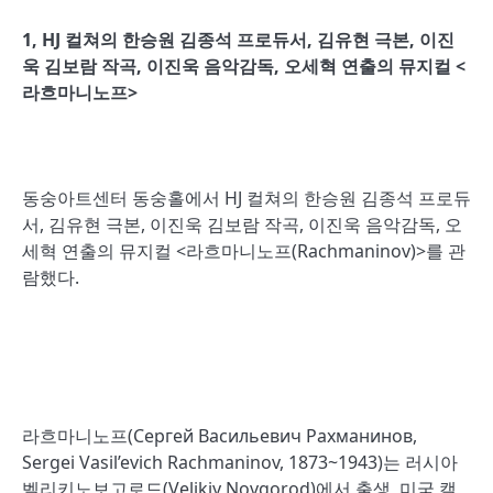
1, HJ
컬쳐의 한승원 김종석 프로듀서
,
김유현 극본
,
이진
욱 김보람 작곡
,
이진욱 음악감독
,
오세혁 연출의 뮤지컬
<
라흐마니노프
>
동숭아트센터 동숭홀에서 HJ 컬쳐의 한승원 김종석 프로듀
서, 김유현 극본, 이진욱 김보람 작곡, 이진욱 음악감독, 오
세혁 연출의 뮤지컬 <라흐마니노프(Rachmaninov)>를 관
람했다.
라흐마니노프(Сергей Васильевич Рахманинов,
Sergei Vasil’evich Rachmaninov, 1873~1943)는 러시아
벨리키노보고로드(Velikiy Novgorod)에서 출생, 미국 캘