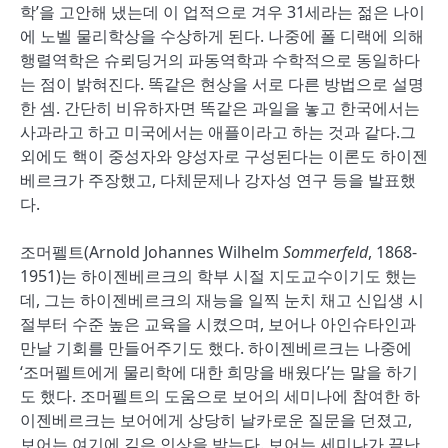
학’을 고안해 냈는데 이 업적으로 겨우 31세라는 젊은 나이
에 노벨 물리학상을 수상하게 된다. 나중에 폴 디랙에 의해
행렬역학은 슈뢰딩거의 파동역학과 수학적으로 동일하다
는 점이 밝혀진다. 똑같은 현상을 서로 다른 방법으로 설명
한 셈. 간단히 비유하자면 똑같은 과일을 놓고 한국에서는
사과라고 하고 미국에서는 애플이라고 하는 것과 같다.그
외에도 핵이 중성자와 양성자로 구성된다는 이론도 하이젠
베르크가 주장했고, 다체문제나 강자성 연구 등을 발표했
다.
조머펠트(Arnold Johannes Wilhelm
Sommerfeld
, 1868-
1951)는 하이젠베르크의 학부 시절 지도교수이기도 했는
데, 그는 하이젠베르크의 재능을 일찍 눈치 채고 신입생 시
절부터 수준 높은 교육을 시켰으며, 보어나 아인슈타인과
만날 기회를 만들어주기도 했다. 하이젠베르크는 나중에
‘조머펠트에게 물리학에 대한 희망을 배웠다’는 말을 하기
도 했다. 조머펠트의 도움으로 보어의 세미나에 참여한 하
이젠베르크는 보어에게 상당히 날카로운 질문을 던졌고,
보어는 여기에 깊은 인상을 받는다. 보어는 세미나가 끝난