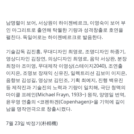
남명렬이 보어, 서상원이 하이젠베르크, 이영숙이 보어 부
인 마그리트로 출연해 탁월한 기량과 성격창출로 호연을
펼친다. 독일어로는 하이젠베르크로 발음한다.
기술감독 김진홍, 무대디자인 최영로, 조명디자인 하종기,
영상디자인 김장연, 의상디자인 최영로, 음악 서상완, 분장
최정아 조미영, 무대제작 이영상(스테이지2040), 조연출
이지은, 조명보 장재익 신유진, 일렉트리션 김보미 이지은,
음향보 김성길, 영상보 김민조, 기획 최예지, 진행 백유진
등 제작진과 기술진의 노력과 기량이 일치해, 극단 청맥의
마이클 프레인(Michael Frayn, 1933~) 원작, 양영일 번역,
윤우영 연출의 <코펜하겐(Copenhagen)>을 기억에 길이
남을 명작연극으로 창출시켰다.
7월 23일 박정기(朴精機)