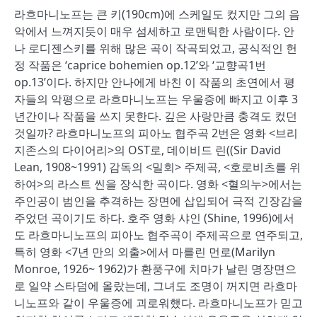
라흐마니노프는 큰 키(190cm)에 스케일도 컸지만 그의 음
악에서 느껴지듯이 매우 섬세하고 로맨틱한 사람이다. 안
나 로디젠스키를 위해 많은 곡이 작곡되었고, 공식적인 헌
정 작품은 ‘caprice bohemien op.12’와 ‘교향곡1번
op.13’이다. 하지만 안나에게 바친 이 작품의 초연에서 평
자들의 악평으로 라흐마니노프는 우울증에 빠지고 이후 3
년간이나 작품을 쓰지 못한다. 깊은 사랑만큼 충격도 컸던
것일까? 라흐마니노프의 피아노 협주곡 2번은 영화 <브리
지존스의 다이어리>의 OST로, 데이비드 린((Sir David
Lean, 1908~1991) 감독의 <밀회> 주제곡, <호로비츠를 위
하여>의 라스트 씬을 장식한 곡이다. 영화 <혈의누>에서는
주인공이 범인을 추격하는 장면에 삽입되어 극적 긴장감을
주었던 곡이기도 하다. 호주 영화 샤인 (Shine, 1996)에서
도 라흐마니노프의 피아노 협주곡이 주제곡으로 연주되고,
특히 영화 <7년 만의 외출>에서 마를린 먼로(Marilyn
Monroe, 1926~ 1962)가 환풍구에 치마가 날린 명장면으
로 일약 스타덤에 올랐는데, 그녀도 조명이 꺼지면 라흐마
니노프와 같이 우울증에 괴로워했다. 라흐마니노프가 믿고