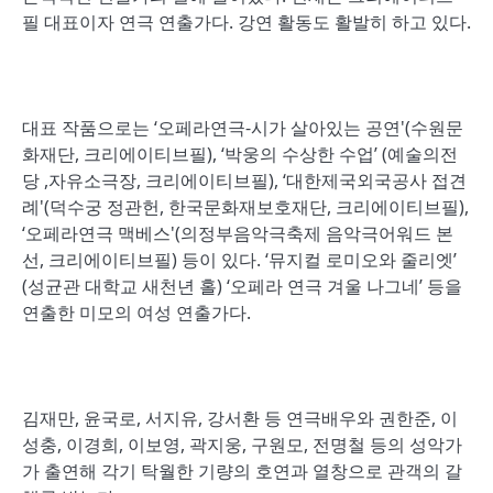
필 대표이자 연극 연출가다. 강연 활동도 활발히 하고 있다.
대표 작품으로는 ‘오페라연극-시가 살아있는 공연'(수원문
화재단, 크리에이티브필), ‘박웅의 수상한 수업’ (예술의전
당 ,자유소극장, 크리에이티브필), ‘대한제국외국공사 접견
례'(덕수궁 정관헌, 한국문화재보호재단, 크리에이티브필),
‘오페라연극 맥베스'(의정부음악극축제 음악극어워드 본
선, 크리에이티브필) 등이 있다. ‘뮤지컬 로미오와 줄리엣’
(성균관 대학교 새천년 홀) ‘오페라 연극 겨울 나그네’ 등을
연출한 미모의 여성 연출가다.
김재만, 윤국로, 서지유, 강서환 등 연극배우와 권한준, 이
성충, 이경희, 이보영, 곽지웅, 구원모, 전명철 등의 성악가
가 출연해 각기 탁월한 기량의 호연과 열창으로 관객의 갈