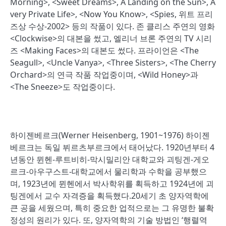
Morning>, <Sweet Dreams>, A Landing on the Sun>, A
very Private Life>, <Now You Know>, <Spies, 위트 프리
즈상 수상-2002> 등의 작품이 있다. 존 클리스 주연의 영화
<Clockwise>의 대본을 썼고, 엘리너 브론 주연의 TV 시리
즈 <Making Faces>의 대본도 썼다. 프라이언은 <The
Seagull>, <Uncle Vanya>, <Three Sisters>, <The Cherry
Orchard>의 연극 작품 작업중이며, <Wild Honey>과
<The Sneeze>도 작업중이다.
하이젠베르크(Werner Heisenberg, 1901~1976) 하이젠
베르크는 독일 뷔르츠부르크에서 태어났다. 1920년부터 4
년동안 뮌헨-루트비히-막시밀리안 대학교와 괴팅겐-게오
르크-아우구스트-대학교에서 물리학과 수학을 공부했으
며, 1923년에 뮌헨에서 박사학위를 획득하고 1924년에 괴
팅겐에서 교수 자격증을 획득했다.20세기 초 양자역학에
큰 공을 세웠으며, 특히 중요한 업적으로는 그 유명한 불확
정성의 원리가 있다. 또, 양자역학의 기술 방법인 ‘행렬역