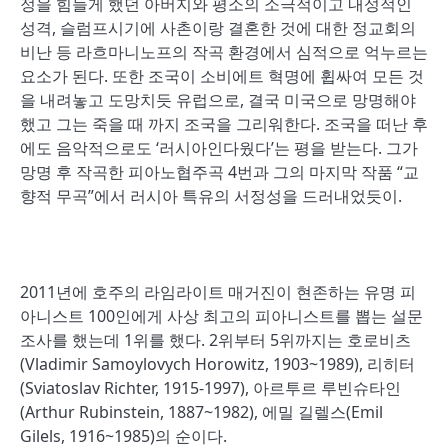
정을 힘들게 했던 아버지와 평소의 소극적이고 내성적인
성격, 슬럼프시기에 사촌이랑 결혼한 것에 대한 정교회의
비난 등 라흐마니노프의 작곡 환경에서 심적으로 억누르는
요소가 된다. 또한 조국이 소비에트 혁명에 휩싸여 모든 것
을 내려놓고 도망치듯 유럽으로, 결국 미국으로 망명해야
했고 그는 죽을 때 까지 조국을 그리워한다. 조국을 떠난 후
에도 음악적으로도 ‘러시아인다웠다’는 평을 받는다. 그가
망명 후 작곡한 피아노협주곡 4번과 그의 마지막 작품 “교
향적 무곡”에서 러시아 특유의 서정성을 드러내었듯이.
2011년에 호주의 라임라이트 매거진이 현존하는 유명 피
아니스트 100인에게 사상 최고의 피아니스트를 뽑는 설문
조사를 했는데 1위를 했다. 2위부터 5위까지는 호로비츠
(Vladimir Samoylovych Horowitz, 1903~1989), 리히터
(Sviatoslav Richter, 1915-1997), 아르투르 루빈슈타인
(Arthur Rubinstein, 1887~1982), 에밀 길렐스(Emil
Gilels, 1916~1985)의 순이다.