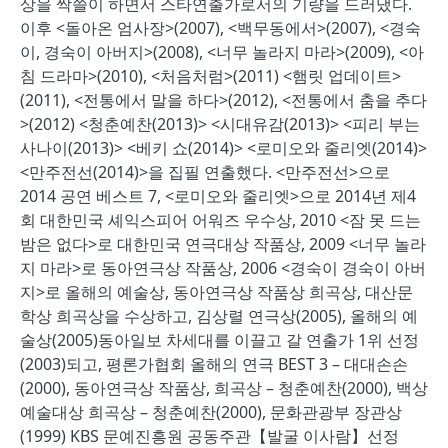
상을 싹쓸이 하면서 스타연출가로서의 기량을 드러냈다.
이후 <돌아온 엄사장>(2007), <백무동에서>(2007), <경숙
이, 경숙이 아버지>(2008), <너무 놀라지 마라>(2009), <아
침 드라마>(2010), <처음처럼>(2011) <햄릿 업데이트>
(2011), <전통에서 말을 하다>(2012), <전통에서 춤을 추다
>(2012) <청춘예찬(2013)> <시대유감(2013)> <피리 부는
사나이(2013)> <베키 쇼(2014)> <로미오와 줄리엣(2014)>
<만주전선(2014)>을 집필 연출했다. <만주전선>으로
2014 공연 베스트 7, <로미오와 줄리엣>으로 2014년 제4
회 대한민국 셰익스피어 어워즈 우수상, 2010 <잠 못 드는
밤은 없다>로 대한민국 연극대상 작품상, 2009 <너무 놀라
지 마라>로 동아연극상 작품상, 2006 <경숙이 경숙이 아버
지>로 올해의 예술상, 동아연극상 작품상 희곡상, 대산문
학상 희곡상을 수상하고, 김상렬 연극상(2005), 올해의 예
술상(2005)동아일보 차세대를 이끌고 갈 연출가 1위 선정
(2003)되고, 평론가협회 올해의 연극 BEST 3 – 대대손손
(2000), 동아연극상 작품상, 희곡상 – 청춘예찬(2000), 백상
예술대상 희곡상 – 청춘예찬(2000), 문화관광부 장관상
(1999) KBS 문예진흥원 공동주관【발굴 이사람】선정