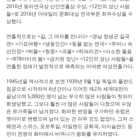
2010년 동아연극상 신인연출상 수상, <12인의 성난 사람
들>로 2016년 이데일리 문화대상 연극부문 최우수상을 수
상했다.
연출작으로는 <길, 그 여자를 만나다> <경남 창녕군 길곡
면> <기묘여행> <냉동인간> <동물 없는 연극> <주머니 속
선인장> <허물> <청중> <괴물> <하퍼리건> <사소한 물음
> <878미터의 봄> <금지된 장난> <12인의 성난 사람들>을
연출한 장래가 발전적으로 예측되는 어여쁜 여성연출가다.
1945년을 역사적으로 보면 1939년 9월 1일 독일의 폴란드
침공으로 시작되어 6년간이나 이어진 제2차 세계대전이
끝났으며 5,000만 명이 넘는 무수히 많은 사람들이 헛되이
희생당했고, 그보다 훨씬 더 많은 사람들이 다쳤으며 수많
은 유가족들이 남겨졌다. 화려한 번영을 구가하던 유럽은
잿더미로 변했으며 남아 있는 건 아무 것도 없었다. 그저 스
웨덴과 스위스, 포르투갈, 아일랜드 공화국, 아이슬란드 등
만이 전쟁의 화마에서 비껴나가 평화를 유지하였다.