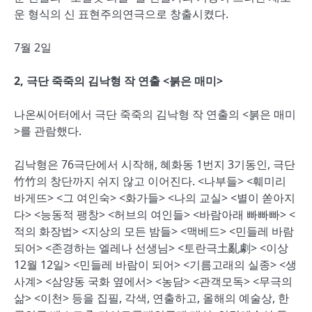
운 형식의 신 표현주의연극으로 창출시켰다.
7월 2일
2, 극단 죽죽의 김낙형 작 연출 <붉은 매미>
나온씨어터에서 극단 죽죽의 김낙형 작 연출의 <붉은 매미
>를 관람했다.
김낙형은 76극단에서 시작해, 혜화동 1번지 3기동인, 극단
竹竹의 창단까지 쉬지 않고 이어진다. <나부들> <훼미리
바게뜨> <그 여인숙> <화가들> <나의 교실> <별이 쏟아지
다> <능동적 팽창> <허브의 여인들> <바람아래 빠빠빠> <
적의 화장법> <지상의 모든 밤들> <맥베드> <민들레 바람
되어> <존경하는 엘레나 선생님> <토란극土亂劇> <이상
12월 12일> <민들레 바람이 되어> <기름고래의 실종> <생
사계> <삼양동 국화 옆에서> <농담> <관객모독> <무극의
삶> <이천> 등을 집필, 각색, 연출하고, 올해의 예술상, 한