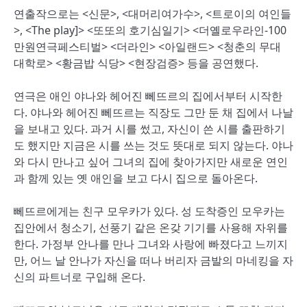
연출작으로는 <신문>, <대머리여가수>, <트로이의 여인들
>, <The play]> <또또의 호기심일기> <더옐로우라인-100
만원연극페스티벌> <더라인> <아일랜드> <청춘의 무대
대학로> <황금밥 식당> <현장검증> 등을 공연했다.
연극은 애인 야나와 헤어진 뻬뜨르의 집에서부터 시작한
다. 야나와 헤어진 뻬뜨르는 직장도 그만 둔 채 집에서 나날
을 보내고 있다. 과거 시를 썼고, 자신이 쓴 시를 출판하기
도 했지만 지금은 시를 쓰는 것도 뜻대로 되지 않는다. 야나
와 다시 만나고 싶어 그녀의 집에 찾아가지만 새로운 연인
과 함께 있는 옛 애인을 보고 다시 집으로 돌아온다.
뻬뜨르에게는 친구 모우카가 있다. 성 도착증인 모우카는
집안에서 청소기, 선풍기 같은 온갖 기기를 사용해 자위를
한다. 가정부 안나를 만나 그녀와 사랑에 빠졌다고 느끼지
만, 어느 날 안나가 자신을 떠나 버리자 금발의 마네킹을 자
신의 파트너로 구입해 온다.