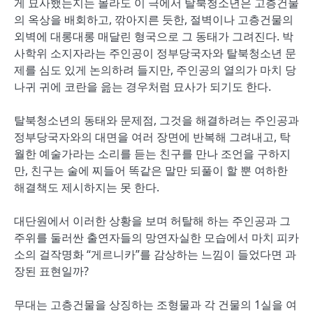
게 묘사했는지는 몰라도 이 극에서 탈북청소년은 고층건물
의 옥상을 배회하고, 깎아지른 듯한, 절벽이나 고층건물의
외벽에 대롱대롱 매달린 형국으로 그 동태가 그려진다. 박
사학위 소지자라는 주인공이 정부당국자와 탈북청소년 문
제를 심도 있게 논의하려 들지만, 주인공의 열의가 마치 당
나귀 귀에 코란을 읊는 경우처럼 묘사가 되기도 한다.
탈북청소년의 동태와 문제점, 그것을 해결하려는 주인공과
정부당국자와의 대면을 여러 장면에 반복해 그려내고, 탁
월한 예술가라는 소리를 듣는 친구를 만나 조언을 구하지
만, 친구는 술에 찌들어 똑같은 말만 되풀이 할 뿐 여하한
해결책도 제시하지는 못 한다.
대단원에서 이러한 상황을 보며 허탈해 하는 주인공과 그
주위를 둘러싼 출연자들의 망연자실한 모습에서 마치 피카
소의 걸작명화 “게르니카”를 감상하는 느낌이 들었다면 과
장된 표현일까?
무대는 고층건물을 상징하는 조형물과 각 건물의 1실을 여