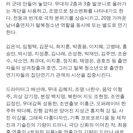
러 군데 만들어 놓았다. 무대의 2층과 3층 발코니로 올라가
는 계단을 사용하고, 조명으로 장소변화를 나타내기도 한
다. 천둥과 번개로 극적 분위기를 상승시키고, 20명 가까운
남녀출연자가 탈북청소년 역할을 동시에 또는 별도로 연기
한다.
김은석, 임형택, 김문식, 최지훈, 박종용, 이지혜, 고병태, 홍
승만, 박시영, 지성훈, 김나래, 손성현, 박재만, 김주연, 조윤
수, 석소연, 최규대, 이지훈, 정지희, 채영은, 권호조 등 출연
자들의 성격창출과 호연, 그리고 탈북 청소년으로 출연한
연기자들의 집단연기가 관객의 시선을 집중시킨다.
드라마터그 배선애, 무대 김혜지, 조명 나한수, 음악 이형
주, 의상 강기정, 분장 백지영, 북한어 지도 조현정, 조연출
김정민, 무대감독 성동한, 조연출보 이홍근, 오퍼레이터 한
주하 박다혜, 진행 감하은 양어진 지성근 홍지혁 강 일, 사
진 이강물, 그래픽 다홍디자인, 기획 코르코르디움 등 제작
진과 기술진의 기량이 드러나, 극단 신화의 이여진 작, 최용
훈 연출의 <토일릿 피플>을 연출가의 기량이 드러난 새로