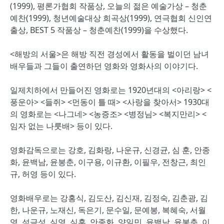
(1999), 평론가협회 작품상, 오늘의 젊은 예술가상 – 청춘
예찬(1999), 청년예술대상 희곡상(1999), 연극협회 신인연
출상, BEST 5 작품상 – 청춘예찬(1999)을 수상했다.
<해방의 서울>은 해방 직전 경성에서 활동을 벌이던 남녀
배우들과 그들이 출연하던 영화와 영화사의 이야기다.
일제치하에서 만들어진 영화로는 1920년대의 <아리랑> <
풍운아> <들쥐> <먼동이 틀 때> <사랑을 찾아서> 1930대
의 영화로는 <나그네> <농증조> <병정님> <복지만리> <
임자 없는 나룻배> 등이 있다.
영화감독으로는 강호, 김화랑, 나운규, 신경균, 심 훈, 안종
화, 윤백남, 윤봉춘, 이구용, 이규환, 이필우, 전창근, 최인
규, 허영 등이 있다.
영화배우로는 강홍식, 김도산, 김신재, 김정숙, 김춘광, 김
한, 나운규, 노재신, 독은기, 문수일, 문예봉, 복혜숙, 서월
영, 석금성, 심영, 심훈, 안종화, 양일민, 윤백남, 윤봉춘, 이