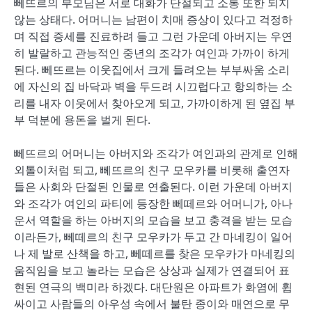
뻬뜨르의 부모님은 서로 대화가 단절되고 소통 또한 되지
않는 상태다. 어머니는 남편이 치매 증상이 있다고 걱정하
며 직접 증세를 진료하려 들고 그런 가운데 아버지는 우연
히 발랄하고 관능적인 중년의 조각가 여인과 가까이 하게
된다. 뻬뜨르는 이웃집에서 크게 들려오는 부부싸움 소리
에 자신의 집 바닥과 벽을 두드려 시끄럽다고 항의하는 소
리를 내자 이웃에서 찾아오게 되고, 가까이하게 된 옆집 부
부 덕분에 용돈을 벌게 된다.
뻬뜨르의 어머니는 아버지와 조각가 여인과의 관계로 인해
외톨이처럼 되고, 뻬뜨르의 친구 모우카를 비롯해 출연자
들은 사회와 단절된 인물로 연출된다. 이런 가운데 아버지
와 조각가 여인의 파티에 등장한 뻬떼르와 어머니가, 아나
운서 역할을 하는 아버지의 모습을 보고 충격을 받는 모습
이라든가, 뻬떼르의 친구 모우카가 두고 간 마네킹이 일어
나 제 발로 산책을 하고, 뻬떼르를 찾은 모우카가 마네킹의
움직임을 보고 놀라는 모습은 상상과 실제가 연결되어 표
현된 연극의 백미라 하겠다. 대단원은 아파트가 화염에 휩
싸이고 사람들의 아우성 속에서 불탄 종이와 매연으로 무