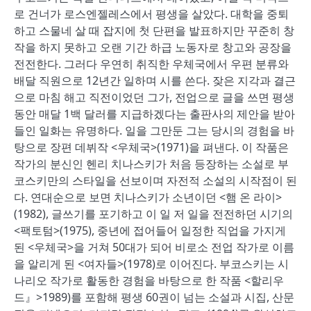
로 건너가 로스엔젤레스에서 평생을 살았다. 대학을 중퇴
하고 스물네 살 때 잡지에 첫 단편을 발표하지만 꾸준히 창
작을 하지 못하고 오랜 기간 하급 노동자로 창고와 공장을
전전한다. 그러다 우연히 취직한 우체국에서 우편 분류와
배달 직원으로 12년간 일하며 시를 쓴다. 잦은 지각과 결근
으로 마침 해고 직전이었던 그가, 전업으로 글을 쓰면 평생
동안 매달 1백 달러를 지급하겠다는 출판사의 제안을 받아
들인 일화는 유명하다. 일을 그만둔 그는 당시의 경험을 바
탕으로 장편 데뷔작 <우체국>(1971)을 펴낸다. 이 작품은
작가의 분신인 헨리 치나스키가 처음 등장하는 소설로 부
코스키만의 스타일을 선보이며 자전적 소설의 시작점이 된
다. 연대순으로 보면 치나스키가 소년이던 <햄 온 라이>
(1982), 글쓰기를 포기하고 이 일 저 일을 전전하던 시기의
<팩토텀>(1975), 중년에 접어들어 일정한 직업을 가지게
된 <우체국>을 거쳐 50대가 되어 비로소 전업 작가로 이름
을 알리게 된 <여자들>(1978)로 이어진다. 부코스키는 시
나리오 작가로 활동한 경험을 바탕으로 한 작품 <할리우
드』>1989)를 포함해 평생 60권이 넘는 소설과 시집, 산문