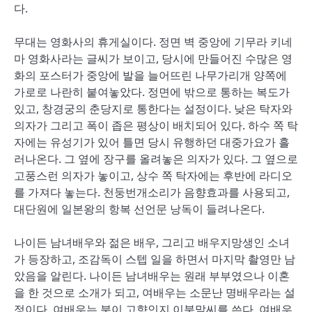
다.
무대는 영화사의 휴게실이다. 정면 벽 중앙에 기무라 키네
마 영화사라는 글씨가 보이고, 당시에 만들어진 수많은 영
화의 포스터가 중앙에 발을 늘어뜨린 나무가리개 양쪽에
가로로 나란히 붙여놓았다. 정면에 밖으로 통하는 복도가
있고, 창경궁의 춘당지로 통한다는 설정이다. 낮은 탁자와
의자가 그리고 폭이 좁은 평상이 배치되어 있다. 하수 쪽 탁
자에는 유성기가 있어 틀면 당시 유행하던 대중가요가 흘
러나온다. 그 옆에 장구를 올려놓은 의자가 있다. 그 옆으로
고풍스런 의자가 놓이고, 상수 쪽 탁자에는 후반에 라디오
를 가져다 놓는다. 천둥번개소리가 음향효과를 사용되고,
대단원에 일본왕의 항복 선언문 낭독이 들려나온다.
나이든 남녀배우와 젊은 배우, 그리고 배우지망생인 소녀
가 등장하고, 조감독이 스텝 일을 하면서 마지막 촬영만 남
았음을 알린다. 나이든 남녀배우는 원래 부부였으나 이혼
을 한 것으로 소개가 되고, 여배우는 소문난 명배우라는 설
정이다. 여배우는 북이 고향인지 이북말씨를 쓴다. 여배우