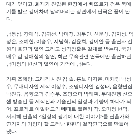
대가 덮이고, 화재가 진압된 현장에서 뻬뜨르가 검은 북데
기를 발로 걷어차며 날려버리는 장면에서 연극은 끝이 난
다.
남동심, 강애심, 김귀선, 남미정, 최무인, 신문성, 김지성, 임
정은, 조예현, 이승우, 지남혁, 김윤희, 김이안 등 출연자 전
원의 호연과 열연 그리고 성격창출은 갈채를 받는다. 국민
배우 감 강애심의 열연, 최근 무속관련 연극에만 출연하던
남미정의 변신과 열연이 기억에 남는다.
기획 조혜랑, 그래픽 사진 김 솔, 홍보 이지은, 마케팅 박성
우, 무대디자인 제작 이상수, 조명디자인 김성태, 음향편집
박진규, 음향오퍼 김승우, 조명오퍼 박태환, 무대진행 신요
셉 방승민 등 제작진과 기술진의 열정과 기량이 하나가 되
어, 프로젝트 아일랜드의 뻬떼르 젤렌카 작, 오미정 번역,
서지혜 연출의 <일상의 광기에 대한 이야기>를 연출가와
연기자의 기량이 잘 드러난 한편의 걸작연극으로 만들어
냈다.