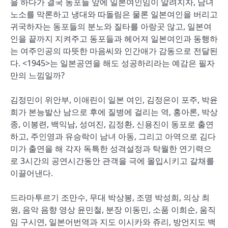
을 하다가 결국 동포들 앞에 일본여인임이 알려지자, 남녀
노소를 막론하고 냉대와 따돌림은 물론 일본여인을 버리고
귀국하자는 동포들의 분노와 질타를 아랑곳 않고, 일본여
인을 끝까지 지켜주고 동포들과 헤어져 일본여인과 동행하
는 여주인공의 따뜻한 마음씨와 인간애가 감동으로 전달된
다. <1945>는 일본공연을 해도 성공하리라는 예감은 필자
만의 느낌일까?
김정민이 위안부, 이애린이 일본 여인, 김정은이 포주, 박윤
희가 본능발산 남으로 후에 질병에 걸리는 역, 홍아론, 박상
종, 이봉련, 백익남, 성여진, 김정환, 신용진이 동포로 출연
하고, 주인영과 유승락이 남녀 아동, 그리고 아역으로 김다
미가 출연을 해 각자 독특한 성격설정과 탁월한 연기력으
로 3시간의 공연시간동안 관객을 극에 몰입시키고 갈채를
이끌어낸다.
드라마투르기 조만수, 무대 박상봉, 조명 박성희, 의상 최
원, 음악 음향 영상 윤민철, 분장 이동민, 소품 이희순, 움직
임 구시연, 일본어번역과 지도 이시카와 쥬리, 방언지도 백