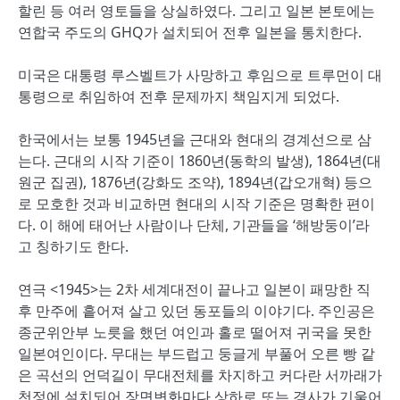
할린 등 여러 영토들을 상실하였다. 그리고 일본 본토에는
연합국 주도의 GHQ가 설치되어 전후 일본을 통치한다.
미국은 대통령 루스벨트가 사망하고 후임으로 트루먼이 대
통령으로 취임하여 전후 문제까지 책임지게 되었다.
한국에서는 보통 1945년을 근대와 현대의 경계선으로 삼
는다. 근대의 시작 기준이 1860년(동학의 발생), 1864년(대
원군 집권), 1876년(강화도 조약), 1894년(갑오개혁) 등으
로 모호한 것과 비교하면 현대의 시작 기준은 명확한 편이
다. 이 해에 태어난 사람이나 단체, 기관들을 ‘해방둥이’라
고 칭하기도 한다.
연극 <1945>는 2차 세계대전이 끝나고 일본이 패망한 직
후 만주에 흩어져 살고 있던 동포들의 이야기다. 주인공은
종군위안부 노릇을 했던 여인과 홀로 떨어져 귀국을 못한
일본여인이다. 무대는 부드럽고 둥글게 부풀어 오른 빵 같
은 곡선의 언덕길이 무대전체를 차지하고 커다란 서까래가
천정에 설치되어 장면변화마다 상하로 또는 경사가 기울어