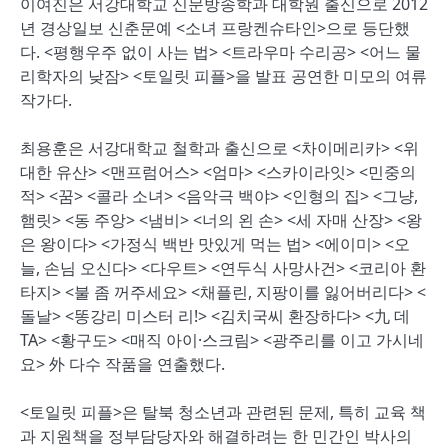
이여진은 서강대학교 신문방송학과 대학원 출신으로 2012
년 경상일보 신춘문예 <소녀 프랑켄슈타인>으로 등단했
다. <평행우주 없이 사는 법> <트라우마 수리공> <어느 물
리학자의 낮잠> <토일릿 피플>을 발표 공연한 미모의 여류
작가다.
최용훈은 서강대학교 철학과 출신으로 <차이메리카> <위
대한 유산> <맨프럼어스> <엄마> <스카이라잇> <민중의
적> <꿈> <콜라 소녀> <음악극 백야> <인형의 집> <그냥,
햄릿> <동 주앙> <냄비> <너의 왼 손> <세 자매 산장> <왕
은 왕이다> <가정식 백반 맛있게 먹는 법> <에이미> <오
늘, 손님 오신다> <다우트> <연두식 사망사건> <코리아 환
타지> <불 좀 꺼주세요> <채플린, 지팡이를 잃어버리다> <
돌날> <똥강리 미스터 리!> <김치국씨 환장하다> <九 데
TA> <황구도> <매직 아이·스크림> <광주리를 이고 가시네
요> 外 다수 작품을 연출했다.
<토일릿 피플>은 탈북 청소년과 관련된 문제, 특히 교육 책
과 지원책을 정부담당자와 해결하려는 한 민간인 박사의