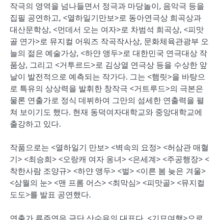
작극의 영역을 넘나들면서 정극과 마당놀이, 음악극 등을
집필 공연하고, <열하일기만보>로 동아연극상 희곡상과
대산문학상, <먼데서 오는 여자>로 차범석 희곡상, <피맛
골 연가>로 뮤지컬 어워즈 작곡작사상, 문화체육관광부 오
늘의 젊은 예술가상, <하얀 앵두>로 대한민국 연극대상 작
품상, 그리고 <거투르드>로 김상열 연극상 등을 수상한 앞
날이 발전적으로 예측되는 작가다. 그는 <햄릿>을 바탕으
로 특유의 상상력을 발휘한 창작극 <거트루드>의 극본은
물론 연출가로 정식 데뷔하여 그만의 섬세한 연출력을 펼
쳐 보이기도 했다. 현재 동덕여자대학교와 중앙대학교에
출강하고 있다.
작품으로는 <열하일기 만보> <벽속의 요정> <허삼관 매혈
기> <최승희> <오랑캐 여자 옹녀> <은세계> <주공행장> <
착한사람 조양규> <하얀 앵두> <벌> <이른 봄 늦은 겨울>
<삼월의 눈> <맨 프롬 어스> <최막심> <피맛골> <뮤지컬
도도>를 발표 공연했다.
연출가 류주연은 극단 산수유의 대표다. <기묘여행>으로