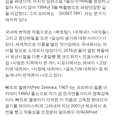
집을 펴냈으며, 마지막 장편소설 <펄프>(1994)를 완성하고
얼마 지나지 않아 1994년 3월 백혈병으로 파란만장한 삶
을 마감한다. 그의 묘비에는 〈DON’T TRY〉라는 문구가
새겨져 있다.
국내에 번역된 작품으로는 <팩토텀>, <우체국>, <여자들>,
그리고 중단편들을 모은 <일상의 광기에 대한 이야기>가
있다. 세계적으로 이름을 떨친 작가임에도 국내에서는 의
아할 정도로 소개되지 않았다가, 2016년 들어 열린 책들에
서 유년시절을 다룬 <호밀빵 햄 샌드위치>, 민음사에서 시
집 <사랑은 지옥에서 온 개>, 시공사에서는 에세이 <고양
이에 대하여>, <사랑에 대하여>, <글쓰기에 대하여> 등 뒤
늦게나마 번역본이 나오고 있다.
뻬뜨르 젤렌카(Petr Zelenka, 1967~)는 프라하의 필름 아
카데미 FAMU 출신으로 작가 겸 연극연출가이자 영화감독
이다. 뻬뜨르 젤렌카가 각색한 이 작품은 고독한 현대인의
광기를 유머러스하게 그려내며 지난 2001년 체코에서 초
연을 했고 작품성을 인정받아 알프레드 라독(Alfred