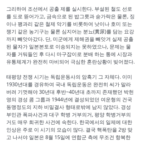
그리하여 조선에서 공출 제를 실시한다. 부설된 철도 선로
를 도로 뜯어가고, 금속으로 된 밥그릇과 숟가락은 물론, 징
이나 꽹과리 같은 철제 악기를 비롯하여 낫이나 호미 또는
쟁기 같은 농기구는 물론 심지어는 분뇨(糞尿)를 담는 요강
까지 빼앗아갔다. 단, 미군에게 제해권을 빼앗겨 실제 공출
된 물자가 일본본토로 이송되지는 못하였으나, 문제는 물
자를 거둬들인 후 다시 마구잡이로 분배 하는 통에 시장과
유통체계가 완전히 마비되어 극심한 혼란상황이 빚어졌다.
태평양 전쟁 시기는 독립운동사의 암흑기 그 자체다. 이미
1930년대를 경유하여 국내 독립운동은 완전히 씨가 말라
버려 기껏해야 30년대 후반~40년대 초까지 존재했던 박헌
영의 경성 콤 그룹과 1944년에 결성되었던 여운형의 건국
동맹정도의 지하 비밀결사 형태로밖에 남지 않았다. 경성
부민관 폭파사건과 대구 학병 거부의거, 평양 학병거부의
거도 매우 희귀한 사건에 속한다. 한국에서의 일제에 대한
인상은 주로 이 시기의 모습이 많다. 결국 핵폭탄을 2방 맞
고 나서야 일본은 8월 15일에 연합군 측에 무조건 항복한