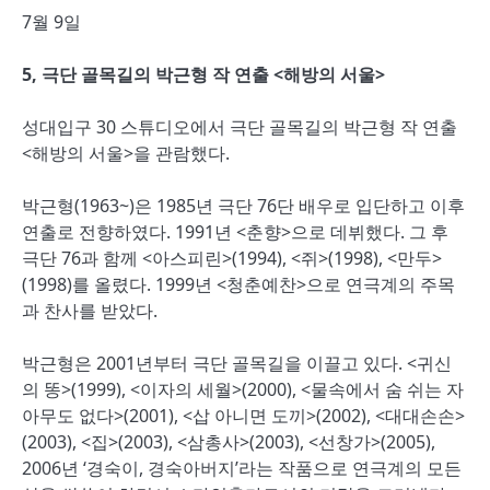
7월 9일
5, 극단 골목길의 박근형 작 연출 <해방의 서울>
성대입구 30 스튜디오에서 극단 골목길의 박근형 작 연출
<해방의 서울>을 관람했다.
박근형(1963~)은 1985년 극단 76단 배우로 입단하고 이후
연출로 전향하였다. 1991년 <춘향>으로 데뷔했다. 그 후
극단 76과 함께 <아스피린>(1994), <쥐>(1998), <만두>
(1998)를 올렸다. 1999년 <청춘예찬>으로 연극계의 주목
과 찬사를 받았다.
박근형은 2001년부터 극단 골목길을 이끌고 있다. <귀신
의 똥>(1999), <이자의 세월>(2000), <물속에서 숨 쉬는 자
아무도 없다>(2001), <삽 아니면 도끼>(2002), <대대손손>
(2003), <집>(2003), <삼총사>(2003), <선창가>(2005),
2006년 ‘경숙이, 경숙아버지’라는 작품으로 연극계의 모든