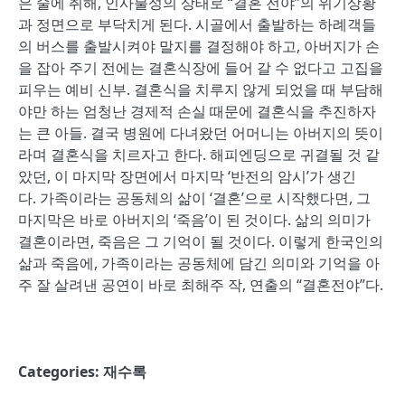
은 술에 취해
,
인사불성의 상태로
“
결혼 전야
”
의 위기상황
과 정면으로 부닥치게 된다
.
시골에서 출발하는 하례객들
의 버스를 출발시켜야 말지를 결정해야 하고
,
아버지가 손
을 잡아 주기 전에는 결혼식장에 들어 갈 수 없다고 고집을
피우는 예비 신부
.
결혼식을 치루지 않게 되었을 때 부담해
야만 하는 엄청난 경제적 손실 때문에 결혼식을 추진하자
는 큰 아들
.
결국 병원에 다녀왔던 어머니는 아버지의 뜻이
라며 결혼식을 치르자고 한다
.
해피엔딩으로 귀결될 것 같
았던
,
이 마지막 장면에서 마지막
‘
반전의 암시
’
가 생긴
다
.
가족이라는 공동체의 삶이
‘
결혼
’
으로 시작했다면
,
그
마지막은 바로 아버지의
‘
죽음
’
이 된 것이다
.
삶의 의미가
결혼이라면
,
죽음은 그 기억이 될 것이다
.
이렇게 한국인의
삶과 죽음에
,
가족이라는 공동체에 담긴 의미와 기억을 아
주 잘 살려낸 공연이 바로 최해주 작
,
연출의
“
결혼전야
”
다
.
Categories:
재수록