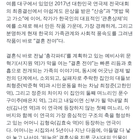
여름 대구에서 있었던
2017
년 대한민국 연극제 전국대회
의 최종결선에서 아쉽게도 은상을 받은
“
산송
”
과
“
멧밥 묵
고 가소
”
에 이어
,
작가가 한국인의 대표적인
‘
관혼상제
’
의
예를 소재로 해서 만든 작품 가운데
,
가장 경쾌하게
,
그리고
분명하게 현재 한국의 가족관계와 사회적 풍속도를 그려낸
작품이 바로
“
결혼 전야
”
다
.
결혼식 바로 전날
‘
총각파티
’
를 계획하고 있는 예비사위 문
혁기
(
서지원 역
)
가 막을 여는
“
결혼 전야
”
는 빠른 리듬과 호
흡으로 전개되는 가족의 이야기며
,
동시에 어긋난 경제 발
전의 단계에서
,
소외되고
,
실패자로 추락한 집안의 대들보
최형준
(
박준혁 역
)
과 시민운동을 하는 차남 최정준
(
고한민
역
),
그리고 정준의 처이자 이 집안의 둘째 며느리인 푼수
구미주
(
배은지 역
),
그리고 내일이면 신부가 될 막내딸 최
선
(
김나연 역
)
과 이 연극에 등장하지 않는 첫째 며느리
,
아
버지와 함께 이 연극의 가장 중심적인 구조의 축을 형성하
고 있는 어머니 김형숙
(
김효숙 역
)
이 등장하는 연극이
다
.
어머니는 시집와서
5
년이나 지난 다음에
,
아들딸 다 낳
아 놓고 나서야
, ‘
뒤늦은
’
결혼식을 치룬 구시대의 인물이