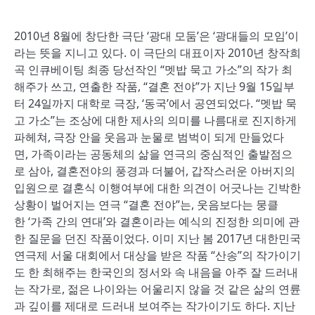
2010
년
8
월에 창단한 극단
‘
광대 모둠
’
은
‘
광대들의 모임
’
이
라는 뜻을 지니고 있다
.
이 극단의 대표이자
2010
년 창작희
곡 인큐베이팅 최종 당선작인
“
멧밥 묵고 가소
”
의 작가 최
해주가 쓰고
,
연출한 작품
, “
결혼 전야
”
가 지난
9
월
15
일부
터
24
일까지 대학로 극장
, ‘
동국
’
에서 공연되었다
. “
멧밥 묵
고 가소
”
는 조상에 대한 제사의 의미를 나름대로 진지하게
파헤쳐
,
극장 안을 웃음과 눈물로 범벅이 되게 만들었다
면
,
가족이라는 공동체의 삶을 연극의 중심적인 출발점으
로 삼아
,
결혼전야의 풍경과 더불어
,
갑작스러운 아버지의
입원으로 결혼식 이행여부에 대한 의견이 어긋나는 긴박한
상황이 벌어지는 연극
“
결혼 전야
”
는
,
웃음보다는 뭉클
한
‘
가족 간의 연대
’
와 결혼이라는 예식의 진정한 의미에 관
한 질문을 던진 작품이었다
.
이미 지난 봄
2017
년 대한민국
연극제 서울 대회에서 대상을 받은 작품
“
산송
”
의 작가이기
도 한 최해주는 한국인의 정서와 속 내음을 아주 잘 드러내
는 작가로
,
젊은 나이와는 어울리지 않을 것 같은 삶의 연륜
과 깊이를 제대로 드러내 보여주는 작가이기도 하다
.
지난