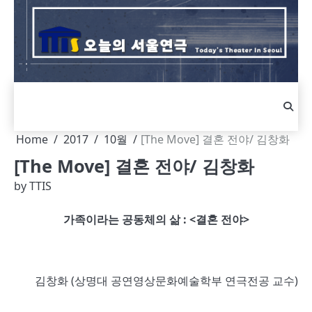
Skip
to
content
Home
2017
10월
[The Move] 결혼 전야/ 김창화
[The Move] 결혼 전야/ 김창화
by
TTIS
가족이라는 공동체의 삶
: <
결혼 전야
>
김창화
(
상명대 공연영상문화예술학부 연극전공 교수
)