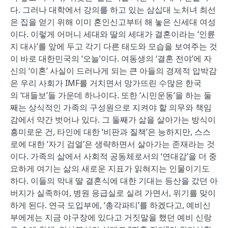
다
.
그러나 대학에서 강의를 하고 있는 삼십대 노처녀 최선
은 집을 얻기 위해 이미 혼인신고부터 해 놓은 신세대 여성
이다
.
이렇게 어머니 세대와 딸의 세대가 결혼이라는
‘
인륜
지 대사
’
를 앞에 두고 각기 다른 태도와 모습을 보여주는 것
이 바로 대한민국의
‘
오늘
’
이다
.
여동생의
‘
결혼 전야
’
에 자
신의
‘
이혼
’
사실이 드러나게 되는 큰 아들의 경제적 압박감
은 우리 사회가
IMF
를 거치면서 망가뜨린 수많은 한국
의
‘
대들보
’
들 가운데 하나이다
.
또한
‘
시민운동
’
을 하는 둘
째는 상식적인 가족의 구성원으로 지켜야 할 의무와 책임
감에서 약간 벗어나 있다
.
그 둘째가 삶을 살아가는 방식이
흥미로운 건
,
타인에 대한
‘
비판과 질책
’
은 능하지만
,
스스
로에 대한
‘
자기 검열
’
은 생략하면서 살아가는 존재라는 것
이다
.
가족의 삶에서 사회적 공동체로서의
‘
연대감
’
을 더 중
요하게 여기는 삶의 새로운 지표가 읽혀지는 인물이기도
하다
.
이들의 막내 딸 결혼식에 대한 기대는 등산을 갔던 아
버지가 실족하여
,
병원 응급실로 실려 가면서
,
위기를 맞이
하게 된다
.
연극 도입부에
, ‘
총각파티
’
를 하겠다고
,
예비신
부에게는 지금 야구장에 있다고 거짓말을 했던 예비 신랑