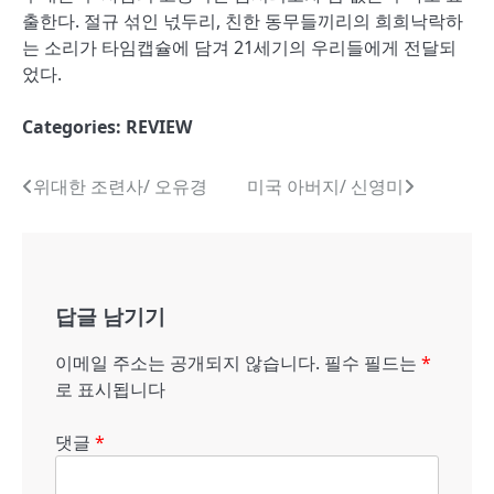
출한다. 절규 섞인 넋두리, 친한 동무들끼리의 희희낙락하
는 소리가 타임캡슐에 담겨 21세기의 우리들에게 전달되
었다.
Categories:
REVIEW
글
위대한 조련사/ 오유경
미국 아버지/ 신영미
내
비
게
답글 남기기
이
이메일 주소는 공개되지 않습니다.
필수 필드는
*
션
로 표시됩니다
댓글
*