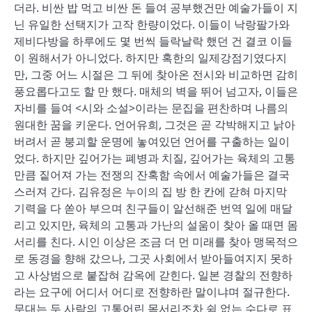
더라. 비싼 밥 먹고 비싼 돈 들여 공부했건만 예술가들이 지
닌 유일한 선택지가 고작 한량이었다. 이들이 낙랑팔가와
제비다방을 하루에도 몇 번씩 들락날락 했던 건 결코 이들
이 원해서가 아니었다. 하지만 혹한의 일제강점기였다지
만, 그중 어느 시절은 그 뒤에 찾아온 전시와 비교하면 감히
풍요롭다고도 할 만 했다. 매체의 벽을 뛰어 넘고자, 이들은
자비를 들여 <시와 소설>이라는 문집을 편찬하며 나름의
원대한 꿈을 키운다. 언어유희, 그것은 곧 각박해지고 낡아
버려서 곧 붕괴할 운명에 놓여있던 언어를 구출하는 일이
었다. 하지만 깊어가는 폐병과 치질, 깊어가는 육체의 고통
만큼 짙어져 가는 전쟁의 잔혹함 속에서 예술가들은 결국
스러져 간다. 김유정은 누이의 집 방 한 칸에 갇혀 마지막
기력을 다 쏟아 부으며 친구들이 알선해준 번역 일에 매달
리고 있지만, 육체의 고통과 가난의 설움이 찾아 올 때면 몸
서리를 친다. 시인 이상은 조금 더 먼 미래를 찾아 맹목적으
로 동경을 향해 갔으나, 그곳 사회에서 받아들여지지 못하
고 사상범으로 붙잡혀 감옥에 갇힌다. 일본 경찰의 전향하
라는 요구에 어디서 어디로 전향하란 말이냐며 절규한다.
무대는 두 사람의 고통어린 몸서리조차 쉼 없는 수다로 표