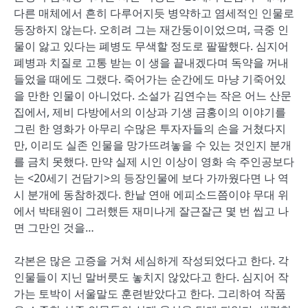
다른 매체에서 흔히 다루어지듯 병약하고 염세적인 인물로
등장하지 않는다. 오히려 그는 재간둥이이었으며, 극중 인
물이 앓고 있다는 폐병도 무색할 정도로 팔팔했다. 심지어
폐병과 치질로 고통 받는 이 생을 끝내겠다며 독약을 꺼내
들었을 때에도 그랬다. 죽어가는 순간에도 마냥 기죽어있
을 만한 인물이 아니었다. 소설가 김연수는 작은 어느 산문
집에서, 제비 다방에서의 이상과 기생 금홍이의 이야기를
그린 한 영화가 아무리 수많은 투자자들의 손을 거쳤다지
만, 이리도 실존 인물을 망가뜨려놓을 수 있는 것인지 분개
를 금치 못했다. 만약 실제 시인 이상이 영화 속 주인공보다
는 <20세기 건담기>의 등장인물에 보다 가까웠다면 나 역
시 분개에 동참하겠다. 한낱 연애 에피소드쯤이야 무대 위
에서 박태원이 그러했든 재미나게 잘근잘근 몇 번 씹고 나
면 그만인 것을…
각본은 많은 고증을 거쳐 세심하게 작성되었다고 한다. 각
인물들이 지닌 말버릇도 놓치지 않았다고 한다. 심지어 작
가는 토박이 서울말도 훈련받았다고 한다. 그리하여 작품