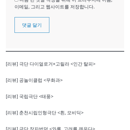
이메일, 그리고 웹사이트를 저장합니다.
[리뷰] 극단 다이얼로거×고릴라 <인간 탈피>
[리뷰] 공놀이클럽 <무화과>
[리뷰] 국립극단 <태풍>
[리뷰] 춘천시립인형극단 <흰, 모비딕>
[리뷰] 극단 장자번덕 <와룡, 고려를 깨우다>