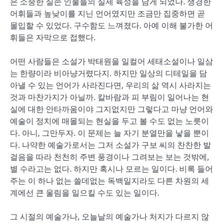
은 소중한 실존 인물들의 실제 육성을 담게 되었다. 생경한
어휘들과 높낮이를 지닌 언어였지만 조금만 집중하면 곧
몰입할 수 있었다. 구수함도 느껴졌다. 아예 이해 불가한 어
휘들은 자막으로 접했다.
어떤 사람들은 소설가 박태원을 일컬어 세태소설이나 일삼
는 한량이라 비아냥거렸다지. 하지만 일상의 디테일을 담
아낼 수 있는 언어가 사라진다면, 우리의 삶 역시 사라지는
것과 마찬가지가 아닐까. 칼바람과 피 부림이 일어나는 현
실에 대한 안타까움이야 그지없지만 그렇다고 마냥 언어와
예술이 정치에 매몰되는 현실을 두고 볼 수도 없는 노릇이
다. 아니, 그만두자. 이 문제는 늘 자기 분열만을 낳을 뿐이
다. 나약한 예술가로서는 그저 소설가 구보 씨의 찬찬한 발
걸음을 따라 천천히 주변 풍경이나 그려보는 보는 것밖에,
별 수라고는 없다. 하지만 혹시나 모르는 일이다. 비록 들어
주는 이 하나 없는 쓸데없는 독백일지라도 다른 차원의 세
계에선 큰 울림을 일으킬 수도 있는 일이다.
그 시절의 예술가나, 오늘날의 예술가나 처지가 다르지 않