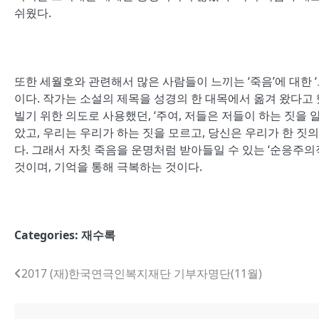
쉬웠다
.
또한 세월호와 관련해서 많은 사람들이 느끼는
‘
죽음
’
에 대한
‘
이다
.
작가는 소설의 제목을 성경의 한 대목에서 옮겨 왔다고
빌기 위한 의도로 사용했던
, ‘
주여
,
저들은 저들이 하는 짓을 
았고
,
우리는 우리가 하는 짓을 모르고
,
당신은 우리가 한 짓의
다
.
그래서 자칫 죽음을 운명처럼 받아들일 수 있는
‘
순응주의
것이며
,
기억을 통해 극복하는 것이다
.
Categories:
재수록
글
2017 (재)한국연극인복지재단 기부자명단(11월)
내