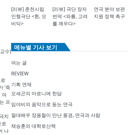
[리뷰] 춘천시립
[리뷰] 극단 장자
연극 분야 보편
인형극단 <흰, 모
번덕 <와룡, 고려
지원 정책 촉구
비딕>
를 깨우다>
메뉴별 기사 보기
 교수
)
여는 글
REVIEW
으로
기획 연재
계가
‘
죽
오세곤의 마로니에 한담
 여
는 프
임야비의 음악으로 듣는 연극
절대배우 장용철이 만난 풍경, 연극과 사람
극치
으로
채승훈의 대학로산책
어 나