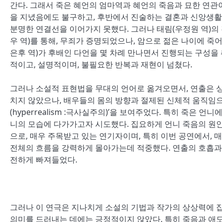
간다
.
그래서 죽은 혜언의 엄마역과 혜언의 죽음과 묘한 연관
을 지녔음에도 불구하고
,
후반에서 진술하는 결혼과 신앙생활
분명한 연결선을 이어가지 못했다
.
그러나 태림
(
우정원 역
)
의
우 역
)
를 통해
,
무죄가 증명되었으나
,
암으로 젊은 나이에 죽
은후 역
)
가 후배인 다언을 몇 차례 만나면서 진행되는 구성을
적이고
,
설명적이며
,
불필요한 반복과 재현이 넘쳤다
.
그러나 소설적 표현법을 무대의 언어로 옮겨오면서
,
연출은 
치지 않았으나
,
배우들의 몸의 방향과 절제된 신체적 움직임
(hyperrealism :
극사실주의
)’
을 보여주었다
.
특히 죽은 언니
니의 모습에 다가가고자 시도했다
.
집요하게 언니 죽음의 원
으로
,
매우 주목받고 있는 연기자이며
,
특히 이번 공연에서
,
매
전체의 흐름을 강력하게 몰아가는데 적중했다
.
연출의 호흡과
전하게 빠져들었다
.
그러나 이 연극은 지나치게 소설의 기법과 작가의 상상력에 
의미를 드러내는 데에는 긍정적이지 않았다
.
특히 죽음과 애도