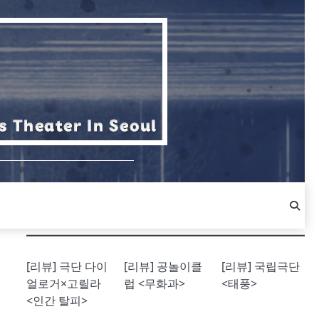
[리뷰] 극단 다이
[리뷰] 공놀이클
[리뷰] 국립극단
얼로거×고릴라
럽 <무화과>
<태풍>
<인간 탈피>