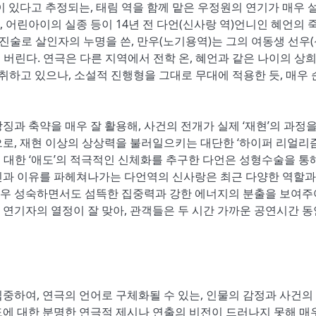
이 있다고 추정되는
,
태림 역을 함께 맡은 우정원의 연기가 매우 
,
어린아이의 실종 등이
14
년 전 다언
(
신사랑 역
)
언니인 혜언의 
 진술로 살인자의 누명을 쓴
,
만우
(
노기용역
)
는 그의 여동생 선우
(
어 버린다
.
연극은 다른 지역에서 전학 온
,
혜언과 같은 나이의 상
 취하고 있으나
,
소설적 진행형을 그대로 무대에 적용한 듯
,
매우 
상징과 축약을 매우 잘 활용해
,
사건의 전개가 실제
‘
재현
’
의 과정을
으로
,
재현 이상의 상상력을 불러일으키는 대단한
‘
하이퍼 리얼리
에 대한
‘
애도
’
의 적극적인 신체화를 추구한 다언은 성형수술을 통
인과 이유를 파헤쳐나가는 다언역의 신사랑은 최근 다양한 역할과
우 성숙하면서도 섬뜩한 집중력과 강한 에너지의 분출을 보여주
 연기자의 열정이 잘 맞아
,
관객들은 두 시간 가까운 공연시간 동
집중하여
,
연극의 언어로 구체화될 수 있는
,
인물의 감정과 사건의
에 대한 분명한 연극적 제시나 연출의 비전이 드러나지 못해 매