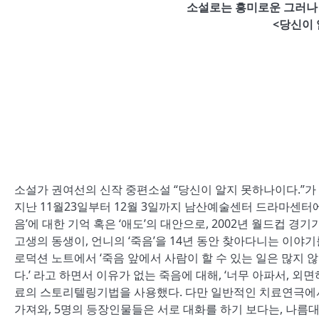
소설로는 흥미로운 그러나
<당신이
소설가 권여선의 신작 중편소설
“
당신이 알지 못하나이다
.”
가
지난
11
월
23
일부터
12
월
3
일까지 남산예술센터 드라마센터
음
’
에 대한 기억 혹은
‘
애도
’
의 대안으로
, 2002
년 월드컵 경기
고생의 동생이
,
언니의
‘
죽음
’
을
14
년 동안 찾아다니는 이야기
로덕션 노트에서
‘
죽음 앞에서 사람이 할 수 있는 일은 많지 
다
.’
라고 하면서 이유가 없는 죽음에 대해
, ‘
너무 아파서
,
외면
료의 스토리텔링기법을 사용했다
.
다만 일반적인 치료연극에
가져와
, 5
명의 등장인물들은 서로 대화를 하기 보다는
,
나름