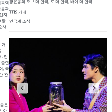
황윤동의 오브 더 연극, 포 더 연극, 바이 더 연극
설득력
죽음과
TTIS 카페
신지
희
(
황
연극계 소식
순차
 거
즘
해
,
언
 출연
어
,
극
안 완
 숨은
우 아