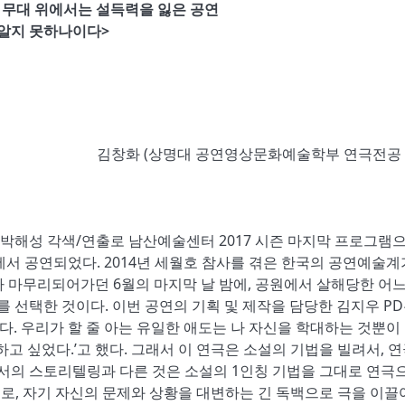
 무대 위에서는 설득력을 잃은 공연
 알지 못하나이다
>
김창화
(
상명대 공연영상문화예술학부 연극전공
 박해성 각색
/
연출로 남산예술센터
2017
시즌 마지막 프로그램
에서 공연되었다
. 2014
년 세월호 참사를 겪은 한국의 공연예술
가 마무리되어가던
6
월의 마지막 날 밤에
,
공원에서 살해당한 어느
를 선택한 것이다
.
이번 공연의 기획 및 제작을 담당한 김지우
PD
않다
.
우리가 할 줄 아는 유일한 애도는 나 자신을 학대하는 것뿐이
하고 싶었다
.’
고 했다
.
그래서 이 연극은 소설의 기법을 빌려서
,
연
서의 스토리텔링과 다른 것은 소설의
1
인칭 기법을 그대로 연극
대로
,
자기 자신의 문제와 상황을 대변하는 긴 독백으로 극을 이끌