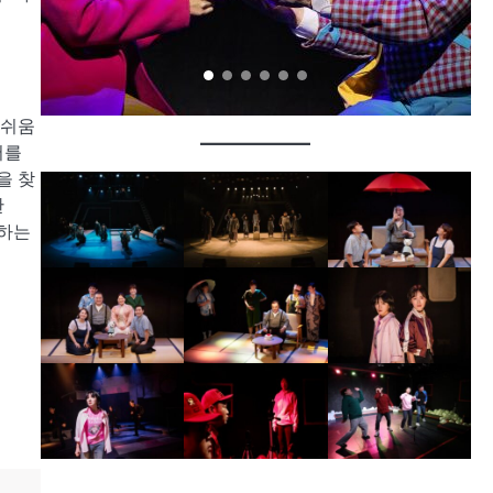
아쉬움
서를
을 찾
한
하는