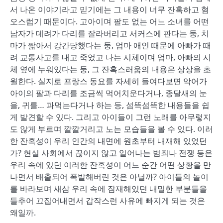
서 나온 이야기라고 믿기에는 그 내용이 너무 잔혹하고 혐
오스럽기 때문이다. 고아이며 팔도 없는 어느 소녀를 어떤
남자가 데려가 다리를 잘라버리고 서커스에 판다는 둥, 치
마가 짧아서 강간당했다는 둥, 엄마 애인 때문에 아빠가 때
려 교통사고를 내고 죽었고 나는 시체이며 엄마, 아빠의 시
체 옆에 누워있다는 둥, 그 잔혹스러움의 내용은 상상을 초
월한다. 실지로 프랑스 동요를 자세히 들여다보면 악어가
아이의 팔과 다리를 조금씩 먹어치운다거나, 종달새의 눈
을, 귀를… 파먹는다거나 하는 등, 섬뜩섬뜩한 내용들을 쉽
게 발견할 수 있다. 그리고 아이들이 그런 노래를 아무렇지
도 않게 부르며 깔깔거리고 노는 모습들을 볼 수 있다. 이러
한 잔혹성이 우리 인간의 내면에 원초부터 내재해 있었던
가? 현실 사회에서 끊이지 않고 일어나는 범죄나 전쟁 등은
우리 속에 있던 이러한 잔혹성이 어느 순간 어떤 상황을 만
나면서 배출되어 폭발해버린 것은 아닐까? 아이들의 놀이
를 바라보며 새삼 우리 속에 잠재해있던 내밀한 부분들을
들추어 끄집어내면서 갑작스런 사유에 빠지게 되는 것은
왜일까.