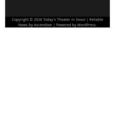
Copyright © 2026
Today's Theater in Seoul
| Reliable
News by
Ascendoor
| Powered by
WordPress
.