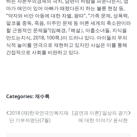
하는 자본주의경제의 극치, 남편이 바람을 피운다든지, 엄
마가 애인이 있어 아빠가 때렸다든지 하는 불륜 현장 등,
“약자와 비만 아동에 대한 차별, 왕따”, “가족 문제, 성폭력,
알코올 중독, 죽음, 이주민 문제 등 어른 세계의 축소판이라
할 근원적인 문제들”(임혜경, ｢해설｣, 아홉소녀들, 지식을
만드는지식, 2018, 100쪽.)이 드러나 있다. 아이들의 무의
식적 놀이를 연극으로 재현하고 있지만 사실은 이를 통해
간접적으로 사회를 비판하고 있다.
Categories:
재수록
글
2018 (재)한국연극인복지재
[공연과 이론] 일상의 광기
단 기부자명단(7월)
에 대한 이야기/ 윤서현
내
비