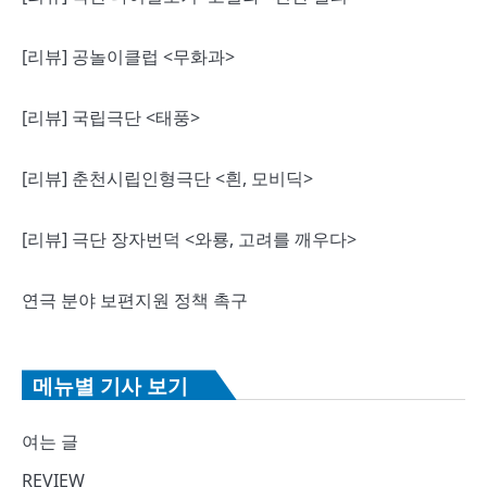
[리뷰] 공놀이클럽 <무화과>
[리뷰] 국립극단 <태풍>
[리뷰] 춘천시립인형극단 <흰, 모비딕>
[리뷰] 극단 장자번덕 <와룡, 고려를 깨우다>
연극 분야 보편지원 정책 촉구
메뉴별 기사 보기
여는 글
REVIEW