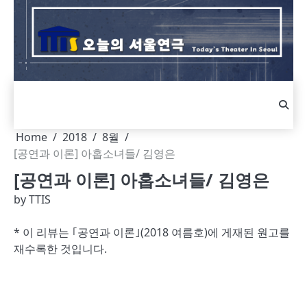
Skip
to
content
Home
2018
8월
[공연과 이론] 아홉소녀들/ 김영은
[공연과 이론] 아홉소녀들/ 김영은
by
TTIS
* 이 리뷰는 ｢공연과 이론｣(2018 여름호)에 게재된 원고를
재수록한 것입니다.