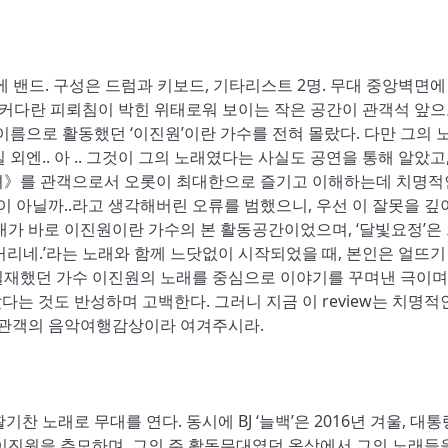
쪽에 밴드. 구성은 드럼과 키보드, 기타리스트 2명. 무대 중앙벽면에
엔 커다란 피뢰침이 박힌 위태로워 보이는 작은 공간이 관객석 앞으
이름으로 활동했던 ‘이진원’이란 가수를 전혀 몰랐다. 다만 그의 노
외엔.. 아 .. 그것이 그의 노래였다는 사실도 공연을 통해 알았고,
녀》를 관객으로서 오롯이 최대한으로 즐기고 이해하는데 치명적
아닐까..라고 생각해버린 오류를 범했으니, 우선 이 잘못을 깊
대가 바로 이진원이란 가수의 본 활동공간이었으며, ‘달빛요정’은
거리네.’라는 노래와 함께 느닷없이 시작되었을 때, 본인은 얼뜨기
실재했던 가수 이진원의 노래를 중심으로 이야기를 꾸며낸 극이며
는 것도 반성하며 고백한다. 그러니 지금 이 review는 치명적
한 관객의 음악여행감상이라 여겨주시라.
활기찬 노래로 무대를 연다. 동시에 BJ ‘늘백’은 2016년 겨울, 대
이진원을 추모하며, 그의 주 활동무대였던 옥상에서 그의 노래들