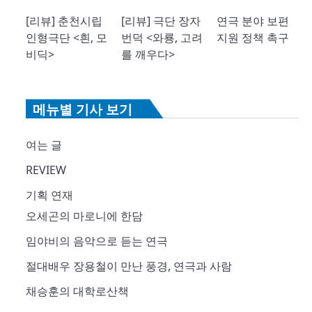
[리뷰] 춘천시립
[리뷰] 극단 장자
연극 분야 보편
인형극단 <흰, 모
번덕 <와룡, 고려
지원 정책 촉구
비딕>
를 깨우다>
메뉴별 기사 보기
여는 글
REVIEW
기획 연재
오세곤의 마로니에 한담
임야비의 음악으로 듣는 연극
절대배우 장용철이 만난 풍경, 연극과 사람
채승훈의 대학로산책