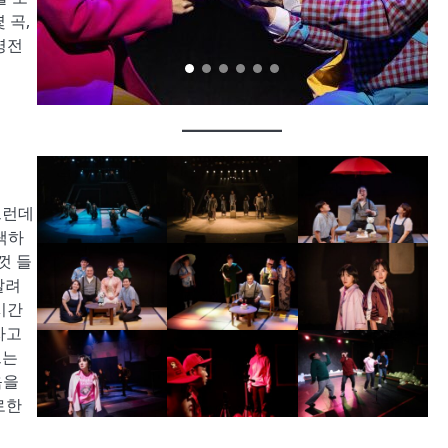
 곡,
명전
그런데
선택하
껏 들
달려
시간
자고
그는
음을
로한