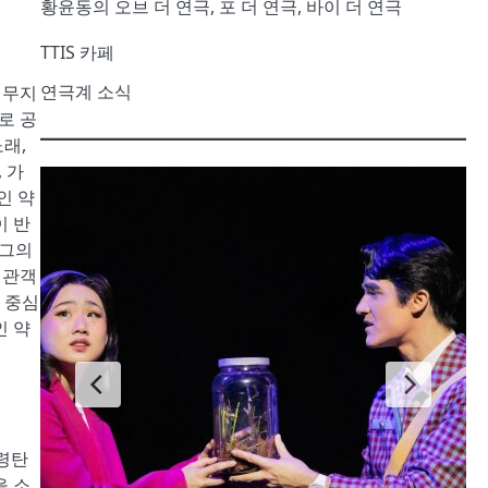
황윤동의 오브 더 연극, 포 더 연극, 바이 더 연극
TTIS 카페
연극계 소식
 무지
로 공
래,
 가
인 약
이 반
 그의
 관객
 중심
인 약
통령탄
을 소