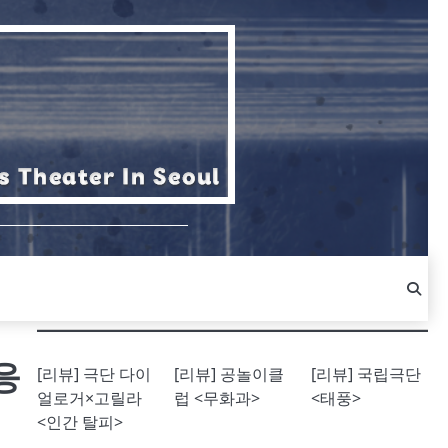
응
[리뷰] 극단 다이
[리뷰] 공놀이클
[리뷰] 국립극단
얼로거×고릴라
럽 <무화과>
<태풍>
<인간 탈피>