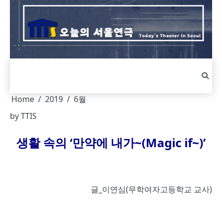
Skip
to
content
Home
2019
6월
by
TTIS
생활 속의
‘
만약에 내가
~(Magic if~)’
글_이연심(무학여자고등학교 교사)