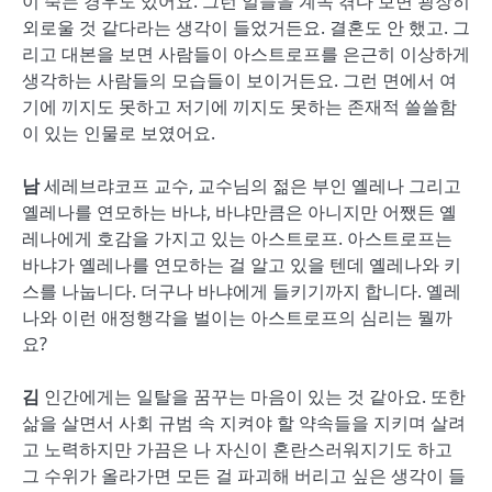
이 죽는 경우도 있어요. 그런 일들을 계속 겪다 보면 굉장히
외로울 것 같다라는 생각이 들었거든요. 결혼도 안 했고. 그
리고 대본을 보면 사람들이 아스트로프를 은근히 이상하게
생각하는 사람들의 모습들이 보이거든요. 그런 면에서 여
기에 끼지도 못하고 저기에 끼지도 못하는 존재적 쓸쓸함
이 있는 인물로 보였어요.
남
세레브랴코프 교수, 교수님의 젊은 부인 옐레나 그리고
옐레나를 연모하는 바냐, 바냐만큼은 아니지만 어쨌든 옐
레나에게 호감을 가지고 있는 아스트로프. 아스트로프는
바냐가 옐레나를 연모하는 걸 알고 있을 텐데 옐레나와 키
스를 나눕니다. 더구나 바냐에게 들키기까지 합니다. 옐레
나와 이런 애정행각을 벌이는 아스트로프의 심리는 뭘까
요?
김
인간에게는 일탈을 꿈꾸는 마음이 있는 것 같아요. 또한
삶을 살면서 사회 규범 속 지켜야 할 약속들을 지키며 살려
고 노력하지만 가끔은 나 자신이 혼란스러워지기도 하고
그 수위가 올라가면 모든 걸 파괴해 버리고 싶은 생각이 들