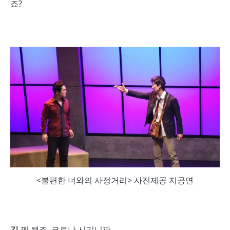
죠?
<불편한 너와의 사정거리> 사진제공 지공연
김
꽤 됐죠. 코로나 시기니까.