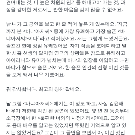
견뎌내는 것, 더 높은 차원의 연기를 해내고야 마는 것, 과
정을 같이한 저로서는 짠한 마음을 갖지 않을 수 없어요.
남
내가 그 공연을 보고 한 줄 적어 놓은 게 있는데요, ‘지금
까지 본 <바냐아저씨> 중에 가장 유쾌하고 가장 슬픈 <바
냐아저씨>이다’ 라고 적어놨어요. 저는 그렇게 느꼈거든요.
슬프긴 한데 정말 유쾌했어요. 자기 작품을 코메디라고 말
한 체홉 선생의 말처럼 연극의 상황들은 참으로 유쾌하고
아이러니와 유머가 넘치는데 바냐의 입장을 이입하고 나면
바냐가 참으로 슬픈 거예요. 한 슬픈 인간의 전형 이런 것들
을 보게 돼서 너무 기뻤어요.
김
감사합니다. 최고의 칭찬 같네요.
남
그럼 <바냐아저씨> 얘기는 이 정도 하고, 사실 김윤태
배우가 저한테 각인 된 공연이 있었어요. 몇 년 전 동숭무대
소극장에서 한 <불편한 너와의 사정거리>인데요, 그전에
도 윤태 배우를 알고는 있었지만 뚜렸한 기억으로 알고 있
지는 않았거든요? 그런데 그 공연을 보면서 아, 이런 멋진