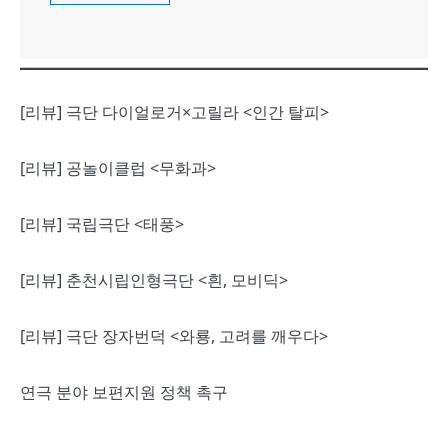
[리뷰] 극단 다이얼로거×고릴라 <인간 탈피>
[리뷰] 공놀이클럽 <무화과>
[리뷰] 국립극단 <태풍>
[리뷰] 춘천시립인형극단 <흰, 모비딕>
[리뷰] 극단 장자번덕 <와룡, 고려를 깨우다>
연극 분야 보편지원 정책 촉구