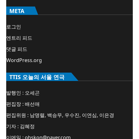
META
로그인
엔트리 피드
댓글 피드
WordPress.org
TTIS 오늘의 서울 연극
발행인 : 오세곤
편집장 : 배선애
편집위원 : 남명렬, 백승무, 우수진, 이연심, 이은경
기자 : 김혜정
이메일 : ohskon@naver.com