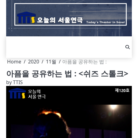
Skip
to
content
Home
2020
11월
아픔을 공유하는 법 :
아픔을 공유하는 법 : <쉬즈 스톨크>
by
TTIS