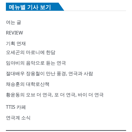
메뉴별 기사 보기
여는 글
REVIEW
기획 연재
오세곤의 마로니에 한담
임야비의 음악으로 듣는 연극
절대배우 장용철이 만난 풍경, 연극과 사람
채승훈의 대학로산책
황윤동의 오브 더 연극, 포 더 연극, 바이 더 연극
TTIS 카페
연극계 소식