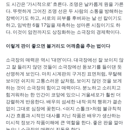
도 시간은 ‘가시적으로’ 흐른다. 조명은 날카롭게 원을 가른
다. 뚜렷하게 그어진 조명 선은 두 사람의 소통을 방해하는
장벽이기도 하고, 서로의 피부를 후벼파는 날 선 칼이기도
하고, 임박한 6월 17일을 재촉하는 성마른 시침이기도 하
다. 이것이 암전까지도 상징화하는 소극장의 경제학이다.
이렇게 판이 좋으면 볼거리도 어깨춤을 추는 법이다
소극장의 매력은 역시 ‘대면’이다. 대극장에선 잘 보이지 않
고 잘 들리지 않던 것들이 소극장에선 돋보기를 들이댄 듯
선명하게 보인다. 마치 시계판의 구겨진 표면처럼, 무탈해
보이던 쉬지의 고통스러운 삶처럼, 보이지 않던 것을 보게
하는 것이 소극장의 힘이고 매력이다. 분노하고 소리치고
힘겨워하는 한 인간이 코앞에 있으니 거울세포가 훨씬 더
강렬하게 반응한다. 배우의 섬세한 내적·외적 행위가 결손
없이 그대로 심장에 꽂힌다. <쉬지 스톨크>처럼 불규칙적
시간 흐름과 시적인 대사를 지닌 작품은 배우가 생산하는
미시적 정보가 작품이해에 큰 역할을 한다. 좋은 판을 깔아
놓으니 소극장의 매력이 진동을 한다.