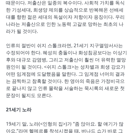
때문이다. 저출산은 일종의 복수이다. 사회적 가치를 독식
한 기성세대, 희생양 제의를 상습적으로 반복해온 선배세
대를 향한 젊은 세대의 독설이자 저항이자 응징이다. 우리
나라는 저출산으로 인한 노동력 고갈로 망하는 최초의 나
라가 될 것이다.
인류의 절반이 쉬지 스톨크라면, 21세기 지구멸망서사는
수정되어야 한다. 혜성의 충돌이나 화성침공보다는 이상기
후와 대규모 감염병, 그리고 저출산이 훨씬 더 유력한 멸망
원인이 될 것이다. <쉬지 스톨크>는 성차별과 희생 강요가
어떤 임계점에 도달했음을 말한다. 그 임계점 너머의 결과
는 끔찍하고 참혹할 것이다. 한 영아의 죽음은 가정비극으
로 끝나지 않고 인류 몰락을 서술하는 묵시록의 새로운 첫
문장이 될지도 모른다.
21
세기 노라
19세기 말, 노라(<인형의 집>)가 “좀 앉아요. 할 얘기가 많
아요.”라며 헬메르를 착석시켰을 때, 버나드 쇼가 바로 그