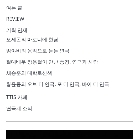
여는 글
REVIEW
기획 연재
오세곤의 마로니에 한담
임야비의 음악으로 듣는 연극
절대배우 장용철이 만난 풍경, 연극과 사람
채승훈의 대학로산책
황윤동의 오브 더 연극, 포 더 연극, 바이 더 연극
TTIS 카페
연극계 소식