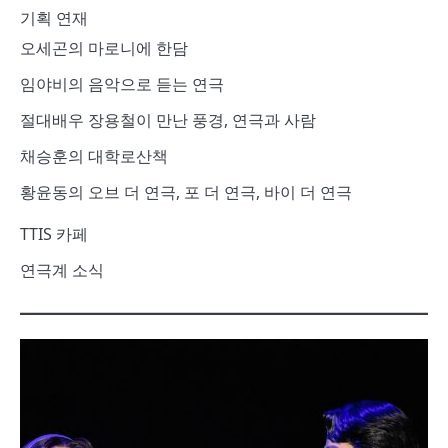
기획 연재
오세곤의 마로니에 한담
임야비의 음악으로 듣는 연극
절대배우 장용철이 만난 풍경, 연극과 사람
채승훈의 대학로산책
황윤동의 오브 더 연극, 포 더 연극, 바이 더 연극
TTIS 카페
연극계 소식