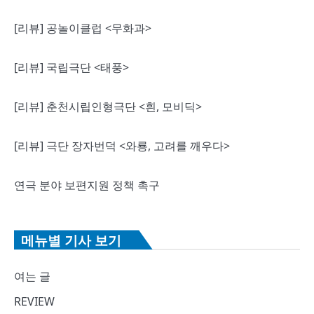
[리뷰] 공놀이클럽 <무화과>
[리뷰] 국립극단 <태풍>
[리뷰] 춘천시립인형극단 <흰, 모비딕>
[리뷰] 극단 장자번덕 <와룡, 고려를 깨우다>
연극 분야 보편지원 정책 촉구
메뉴별 기사 보기
여는 글
REVIEW