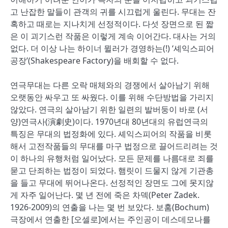
고 난잡한 말들이 관객의 귀를 시끄럽게 울린다. 무대는 잔
혹하고 때로는 지나치게 선정적이다. 다섯 장면으로 된 짧
은 이 괴기스런 작품은 이렇게 계속 이어간다. 대사는 거의
없다. 더 이상 나는 하이너 뮐러가 경영하는(!) ‘셰익스피어
공장’(Shakespeare Factory)을 배회할 수 없다.
연극무대는 다른 오락 매체와의 경쟁에서 살아남기 위해
오랫동안 싸우고 또 싸웠다. 이를 위해 수단방법을 가리지
않았다. 연극의 살아남기 위한 일련의 발버둥이 바로 (서
양)연극사(演劇史)이다. 1970년대 80년대의 유럽연극의
특징은 무대의 법정화에 있다. 셰익스피어의 작품을 비롯
해서 고전작품들의 무대를 마구 법정으로 끌어드리려는 것
이 하나의 유행처럼 일어났다. 모든 문제를 나름대로 죄를
묻고 단죄하는 법정이 되었다. 햄릿이 드물지 않게 기관총
을 들고 무대에 뛰어나온다. 선정적인 장면도 그에 못지않
게 자주 일어난다. 몇 년 전에 죽은 차덱(Peter Zadek.
1926-2009)의 연출을 나는 몇 번 보았다. 보훔(Bochum)
극장에서 연출한 [오셀로]에서는 주인공이 데스데모나를