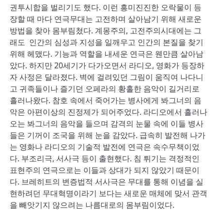
권투시합을 벌리기도 했다. 이런 흥미진진한 오락물이 등
장할 때 마다 연극무대는 고전하며 살아남기 위해 새로운
방법을 찾아 몸부림쳤다. 계몽주의, 고전주의시대에는 그
래도 인간의 심성과 지성을 일깨우고 인간의 본질을 찾기
위해 헤맸다. 기능과 역할을 내세운 연극은 웬만큼 살아남
았다. 하지만 20세기가 다가오면서 라디오, 영화가 등장하
자 사정은 달라졌다. 벽에 걸려있던 그림이 움직여 나다니
고 귀족들이나 즐기던 오페라의 황홀한 음악이 길거리로
흘러나왔다. 참호 속에서 죽어가는 병사에게 봐그너의 음
악은 아편이상의 진정제가 되어주었다. 라디오에서 흘러나
오는 봐그너의 음악을 들으며 감격의 눈물 속에 이들 병사
들은 기꺼이 조국을 위해 눈을 감았다. 급속히 발전해 나가
는 영화나 라디오의 기술적 발전에 연극은 속수무책이었
다. 부조리극, 서사극 등이 출현했다. 침 튀기는 격정적인
표현주의 연극으로는 이들과 상대가 되지 않았기 때문이
다. 브레히트의 변증법적 서사극은 무대를 통해 이념을 실
현하려던 무대혁명이라기 보다는 새로운 매체에 맞서 관객
을 빼앗기지 않으려는 나름대로의 몸부림이었다.