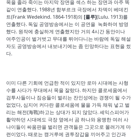
목을 졸라 죽이는 마지막 장면을 섹스 하는 장면과 아주 똑
같이 연출했다. 1988년 함부르크 극장에서 차덱이 베데킨
트(Frank Wedekind. 1864-1918)의
[
룰루
]
(Lulu. 1913)를
연출했다. 독일 공영방송에서는 이 공연을 녹화하여 방영
했다. 원작에 충실하게 연출했지만 거의 4시간 동안이나
여주인공이 벌거벗고 무대를 뛰어다니는 바람에 독일 해설
자도 공영방송에서 내보내기에는 좀 민망하다는 표현을 썼
다.
이미 다른 기회에 언급한 적이 있지만 로마 시대에는 사형
수를 사다가 무대에서 목을 잘랐다. 하지만 콜로세움에서
검투사들이나 짐승들이 벌리는 잔인성에는 경쟁이 될 수가
없었다, 심지어 커다란 콜로세움에 물을 가득 채워 넣고 벌
리는 해전(海戰)하고는 상대가 되지 않았다. 셰익스피어가
활약하던 시대에도 극장 옆에서 곰 하나와 용맹한 여러 사
나이들이 싸움판을 벌리면 관객들은 그곳으로 몰려가게 마
련이었다. 때로는 캥거루에 권투장갑을 끼어주고 인간과