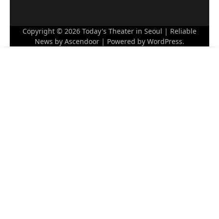
Copyright © 2026
Today's Theater in Seoul
| Reliable
News by
Ascendoor
| Powered by
WordPress
.