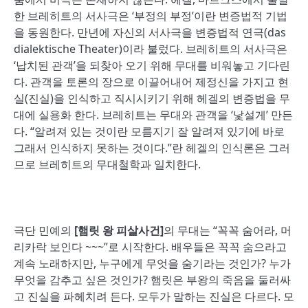
한 브레히트의 서사극은 ‘부정의 부정’이란 변증법적 기법
을 동원한다. 만년에 자신의 서사극을 변증법적 연극(das
dialektische Theater)이라 불렀다. 브레히트의 서사극은
‘납치된 관객’을 되찾아 오기 위해 무대를 비워놓고 기다린
다. 관객을 토론의 장으로 이끌어내어 제정신을 가지고 현
실(진실)을 인식하고 직시시키기 위해 헤겔의 변증법을 무
대에 실용화 한다. 브레히트는 무대와 관객을 ‘낯설게’ 만든
다. “알려져 있는 것이란 모름지기 잘 알려져 있기에 바로
그래서 인식하지 못하는 것이다.”란 헤겔의 인식론은 그러
므로 브레히트의 무대철학과 일치한다.
극단 민예의
[
햄릿
왕
피살사건
]
의 무대는 “꼭꼭 숨어라, 머
리카락 보인다 ~~~”로 시작한다. 배우들은 꼭꼭 숨으라고
계속 노래하지만, 누구에게 무엇을 숨기라는 것인가? 누가
무엇을 감추고 싶은 것인가? 햄릿은 부왕의 죽음을 둘러싸
고 진실을 파헤치려 든다. 모두가 말하는 진실은 다르다. 모