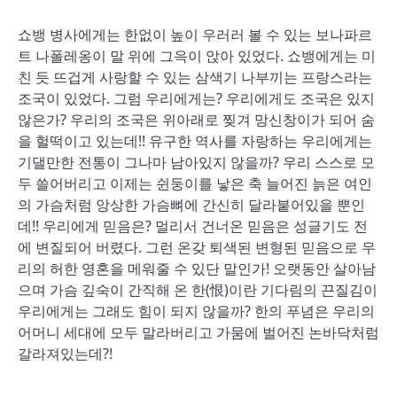
쇼뱅 병사에게는 한없이 높이 우러러 볼 수 있는 보나파르
트 나폴레옹이 말 위에 그윽이 앉아 있었다. 쇼뱅에게는 미
친 듯 뜨겁게 사랑할 수 있는 삼색기 나부끼는 프랑스라는
조국이 있었다. 그럼 우리에게는? 우리에게도 조국은 있지
않은가? 우리의 조국은 위아래로 찢겨 망신창이가 되어 숨
을 헐떡이고 있는데!! 유구한 역사를 자랑하는 우리에게는
기댈만한 전통이 그나마 남아있지 않을까? 우리 스스로 모
두 쓸어버리고 이제는 쉰둥이를 낳은 축 늘어진 늙은 여인
의 가슴처럼 앙상한 가슴뼈에 간신히 달라붙어있을 뿐인
데!! 우리에게 믿음은? 멀리서 건너온 믿음은 성글기도 전
에 변질되어 버렸다. 그런 온갖 퇴색된 변형된 믿음으로 우
리의 허한 영혼을 메워줄 수 있단 말인가! 오랫동안 살아남
으며 가슴 깊숙이 간직해 온 한(恨)이란 기다림의 끈질김이
우리에게는 그래도 힘이 되지 않을까? 한의 푸념은 우리의
어머니 세대에 모두 말라버리고 가뭄에 벌어진 논바닥처럼
갈라져있는데?!