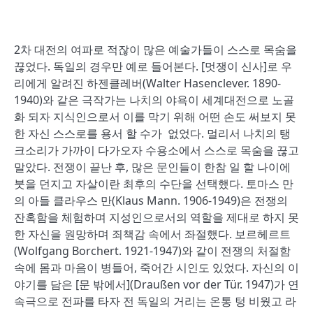
2차 대전의 여파로 적잖이 많은 예술가들이 스스로 목숨을
끊었다. 독일의 경우만 예로 들어본다. [멋쟁이 신사]로 우
리에게 알려진 하젠클레버(Walter Hasenclever. 1890-
1940)와 같은 극작가는 나치의 야욕이 세계대전으로 노골
화 되자 지식인으로서 이를 막기 위해 어떤 손도 써보지 못
한 자신 스스로를 용서 할 수가 없었다. 멀리서 나치의 탱
크소리가 가까이 다가오자 수용소에서 스스로 목숨을 끊고
말았다. 전쟁이 끝난 후, 많은 문인들이 한참 일 할 나이에
붓을 던지고 자살이란 최후의 수단을 선택했다. 토마스 만
의 아들 클라우스 만(Klaus Mann. 1906-1949)은 전쟁의
잔혹함을 체험하며 지성인으로서의 역할을 제대로 하지 못
한 자신을 원망하며 죄책감 속에서 좌절했다. 보르헤르트
(Wolfgang Borchert. 1921-1947)와 같이 전쟁의 처절함
속에 몸과 마음이 병들어, 죽어간 시인도 있었다. 자신의 이
야기를 담은 [문 밖에서](Draußen vor der Tür. 1947)가 연
속극으로 전파를 타자 전 독일의 거리는 온통 텅 비웠고 라