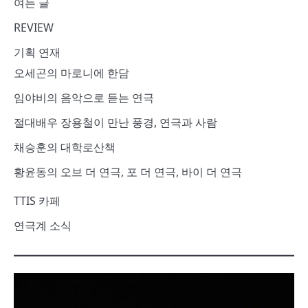
여는 글
REVIEW
기획 연재
오세곤의 마로니에 한담
임야비의 음악으로 듣는 연극
절대배우 장용철이 만난 풍경, 연극과 사람
채승훈의 대학로산책
황윤동의 오브 더 연극, 포 더 연극, 바이 더 연극
TTIS 카페
연극계 소식