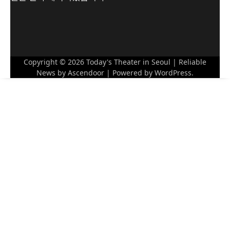
Copyright © 2026
Today's Theater in Seoul
| Reliable
News by
Ascendoor
| Powered by
WordPress
.