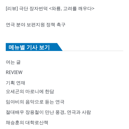
[리뷰] 극단 장자번덕 <와룡, 고려를 깨우다>
연극 분야 보편지원 정책 촉구
메뉴별 기사 보기
여는 글
REVIEW
기획 연재
오세곤의 마로니에 한담
임야비의 음악으로 듣는 연극
절대배우 장용철이 만난 풍경, 연극과 사람
채승훈의 대학로산책