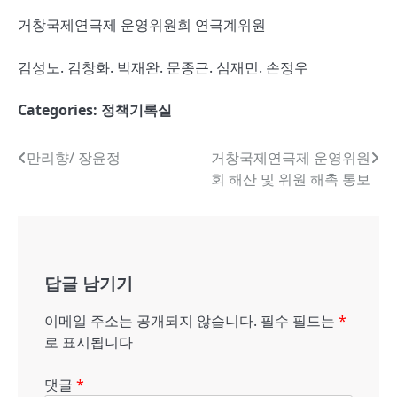
거창국제연극제 운영위원회 연극계위원
김성노. 김창화. 박재완. 문종근. 심재민. 손정우
Categories:
정책기록실
글
만리향/ 장윤정
거창국제연극제 운영위원
회 해산 및 위원 해촉 통보
내
비
게
답글 남기기
이
션
이메일 주소는 공개되지 않습니다.
필수 필드는
*
로 표시됩니다
댓글
*