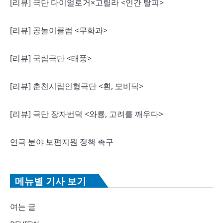
[리뷰] 극단 다이얼로거×고릴라 <인간 탈피>
비
게
[리뷰] 공놀이클럽 <무화과>
이
[리뷰] 국립극단 <태풍>
션
[리뷰] 춘천시립인형극단 <흰, 모비딕>
[리뷰] 극단 장자번덕 <와룡, 고려를 깨우다>
연극 분야 보편지원 정책 촉구
메뉴별 기사 보기
여는 글