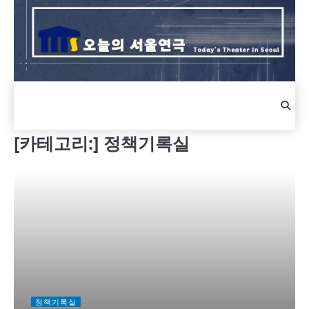
Skip
to
content
[카테고리:]
정책기록실
정책기록실