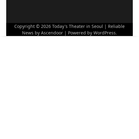
Copyright © 2026
Today's Theater in Seoul
| Reliable
News by
Ascendoor
| Powered by
WordPress
.