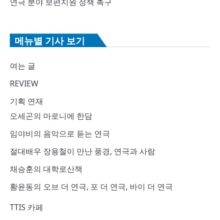
연극 분야 보편지원 정책 촉구
메뉴별 기사 보기
여는 글
REVIEW
기획 연재
오세곤의 마로니에 한담
임야비의 음악으로 듣는 연극
절대배우 장용철이 만난 풍경, 연극과 사람
채승훈의 대학로산책
황윤동의 오브 더 연극, 포 더 연극, 바이 더 연극
TTIS 카페