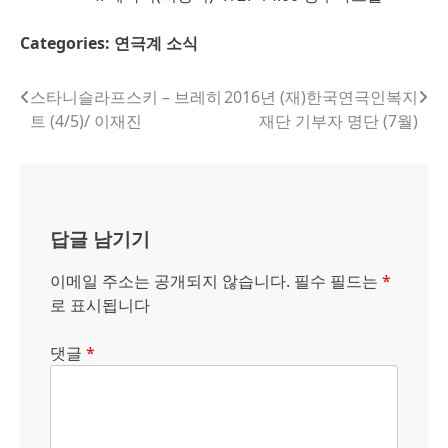
Categories:
연극계 소식
글
스타니슬라프스키 – 브레히
2016년 (재)한국연극인복지
트 (4/5)/ 이재진
재단 기부자 명단 (7월)
내
비
게
답글 남기기
이
션
이메일 주소는 공개되지 않습니다.
필수 필드는
*
로 표시됩니다
댓글
*