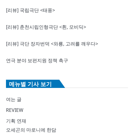
[리뷰] 국립극단 <태풍>
[리뷰] 춘천시립인형극단 <흰, 모비딕>
[리뷰] 극단 장자번덕 <와룡, 고려를 깨우다>
연극 분야 보편지원 정책 촉구
메뉴별 기사 보기
여는 글
REVIEW
기획 연재
오세곤의 마로니에 한담