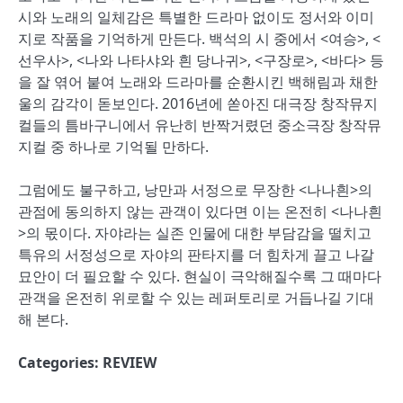
시와 노래의 일체감은 특별한 드라마 없이도 정서와 이미
지로 작품을 기억하게 만든다. 백석의 시 중에서 <여승>, <
선우사>, <나와 나타샤와 흰 당나귀>, <구장로>, <바다> 등
을 잘 엮어 붙여 노래와 드라마를 순환시킨 백해림과 채한
울의 감각이 돋보인다. 2016년에 쏟아진 대극장 창작뮤지
컬들의 틈바구니에서 유난히 반짝거렸던 중소극장 창작뮤
지컬 중 하나로 기억될 만하다.
그럼에도 불구하고, 낭만과 서정으로 무장한 <나나흰>의
관점에 동의하지 않는 관객이 있다면 이는 온전히 <나나흰
>의 몫이다. 자야라는 실존 인물에 대한 부담감을 떨치고
특유의 서정성으로 자야의 판타지를 더 힘차게 끌고 나갈
묘안이 더 필요할 수 있다. 현실이 극악해질수록 그 때마다
관객을 온전히 위로할 수 있는 레퍼토리로 거듭나길 기대
해 본다.
Categories:
REVIEW