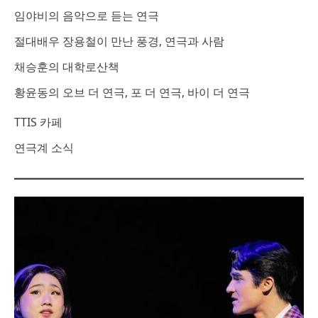
임야비의 음악으로 듣는 연극
절대배우 장용철이 만난 풍경, 연극과 사람
채승훈의 대학로산책
황윤동의 오브 더 연극, 포 더 연극, 바이 더 연극
TTIS 카페
연극계 소식