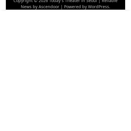
Copyright © 2026
Today's Theater in Seoul
| Reliable
News by
Ascendoor
| Powered by
WordPress
.