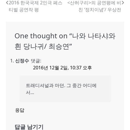
글
2016 한국국제 2인극 페스
<산허구리>의 공연평에 비
티벌 공연작 평
친 ‘정치이념’/ 우상전
내
비
게
One thought on “
나와 나타샤와
이
흰 당나귀/ 최승연
”
션
신정수
댓글:
2016년 12월 2일, 10:37 오후
트래디셔널과 마던. 그 중간 어디에
서…
응답
답글 남기기