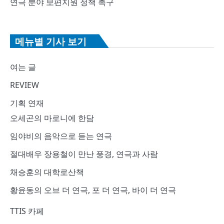
연극 분야 보편지원 정책 촉구
메뉴별 기사 보기
여는 글
REVIEW
기획 연재
오세곤의 마로니에 한담
임야비의 음악으로 듣는 연극
절대배우 장용철이 만난 풍경, 연극과 사람
채승훈의 대학로산책
황윤동의 오브 더 연극, 포 더 연극, 바이 더 연극
TTIS 카페