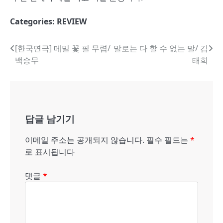
Categories:
REVIEW
글
[한국연극] 메밀 꽃 필 무렵/
말로는 다 할 수 없는 말/ 김
백승무
태희
내
비
게
답글 남기기
이
션
이메일 주소는 공개되지 않습니다.
필수 필드는
*
로 표시됩니다
댓글
*