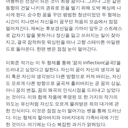
여행하는 선장이 되는 것이 최종 꿈이다. 그러나 그는 같은
동향의 건달 니키의 권유로 돈을 벌기 위해 도박 복싱에 나
서게 된다. 순수한 꿈을 꾸던 평범한 청년이었던 두 형제는
시간이 지나면서 자신들이 꿈꾸던 처음의 모습에서 점점
멀어져간다. 제씨는 후보경선일을 가까이 앞두고 스트레스
로 갑자기 말을 못하거나 정신을 잃고 쓰러지는 일이 잦아
지고, 결국 잠적하듯 워싱턴을 떠나 고향 스테이튼 아일랜
드로 돌아온다. 한편 벤은 점점 눈이 멀어간다.
이희준 작가는 이 두 형제를 통해 ‘꿈의 inflection(굴곡)’을
드러내고 싶었다고 말한다. 자신의 꿈이 자신의 생각과 달
리 혹은 자신의 생각보다 다른 방향으로 커져 버리는, 자신
도 모르게 다른 방향으로 굴곡져 흘러버리는 곧 꿈의 상실,
아니 꿈의 변질, 꿈의 왜곡의 인식시점을 드러내고 싶었다
는 것이다. 이와 함께 작품에 투영된 또 한 가지의 작가의
의도는 유산처럼 자신도 모르게 물려받은 죄의 대가에 관
한 인식이다. 이것은 점점 눈이 멀어가는 벤을 통해 드러난
다. 이는 형제의 할아버지와 아버지대의 가족비극에 기인
한 것이다. 여기에는 다소 복잡한 과거가 얽혀있다.