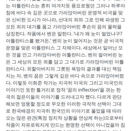
는 아틀란티스는 흔히 여겨지듯 풍요로웠던 그러나 하루아
침에 바다 속 깊은 곳으로 가라앉아버린 운명적 비극을 맞
은 신비한 도시가 아니라, 선대의 죄와 그로 인해 파생된 그
모든 죄의 대가를 품고 가라앉아버린 후손의 꿈의 몰락을
상징한다. 작품에서 벤은 말한다. ‘내가 왜 눈이 멀었냐구?
아틀란티스를 봤거든.’ 벤의 눈이 멀어지는 것은 곧 비극적
운명을 맞은 아틀란티스 그 자체이다. 세상에서 일어난 모
든 것을 안고 가라앉아버린 아틀란티스. 벤의 멀어버린 눈
은 그 세상의 모든 죄를 담고 그 대가로 가라앉아버린 아틀
란티스다. 외할아버지의 그릇된 욕망의 결과를 대신 책임
지는 자. 벤의 꿈은 그렇게 깊은 바다 속으로 가라앉아버렸
다. 이렇듯 이희준 작가는 지극히 미국의 그리고 미국인의
이야기인 듯한 틀거리로 정작 ‘꿈의 inflection’을 겪는 한
국의 젊은이들의 이야기를 드러내고자 했다. 다르게 판단
해보면 엉뚱할 정도로 무모한 이러한 극작적 선택이 그대
로 한국배경의 지극히 한국인의 이야기로 풀었을 때 따라
오는 많은 편견(특정 정치적 상황을 연상케 하는)으로부터
작품이 자유로워지게 만드는 현명한 선택이 아니었을까 짐