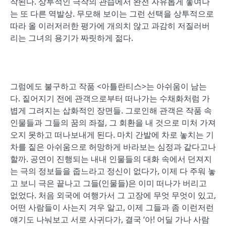
작된다. 상투적인 극작의 관습에서 완전 자유롭게 놓여나
는 또 다른 역발상. 무모해 보이는 그런 선택을 상투적으로
따라 올 이러저러한 평가에 개의치 않고 과감히 저질러버
리는 그녀의 용기가 짜릿하게 젊다.
그럼에도 불구하고 작품 <아틀란티스>는 아쉬움이 남는
다. 짙어지기 전에 관객으로부터 떠나가는 수채화처럼 가
볍게 그려지는 삽화적인 장면들. 그로인해 관객은 작품 속
인물들과 그들의 꿈의 좌절, 그 회환을 내 것으로 미처 가져
오지 못하고 떠나보내게 된다. 마치 간발에 차로 놓치는 기
차를 짙은 아쉬움으로 허망하게 바라보는 심정과 같다고나
할까. 공연이 진행되는 내내 인물들의 대화 속에서 던져지
는 극의 정보들을 줍느라고 정신이 없다가, 이제 다 주워 놓
고 보니 극은 끝나고 그들(인물들)은 이미 떠나가 버리고
없었다. 처음 외국에 여행가서 그 고장에 무엇 무엇이 있고,
어떤 사람들이 사는지 겨우 알고, 이제 그들과 좀 이런저런
얘기도 나눠보고 서로 사귀다가, 결국 ‘아! 어딜 가나 사람