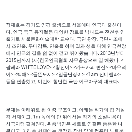
정재호는 경기도 양평 출생으로 서울예대 연극과 출신이
다. 연극 국극 뮤지컬등 다양한 장르를 넘나드는 전천후 연
출가로 서울문화예술대학 교수다. 극단 광장, 극단사조에
서 조연출, 무대감독, 연출을 하며 열과 성을 다해 연극현장
에서 연극의 길을 쉼 없이 걷고 뛰어왔습니다. 2013년부터
2015년까지 (사)한국연극협회 사무총장으로 일 해왔다. <
팝페라 WHITE LOVE> <황진이> <카프카의 변신> <바우덕
이> <백애> <들뜬도시> <일곱난장이> <I am 신데렐라>
등을 연출했고, 이번에 창단한 극단 이구아구의 대표다.
무대는 아래위로 된 이층 구조이고, 아래는 작가의 집 거실
겸 서재이고, 1m 높이의 단 위에서는 작가의 소설내용이
사극처럼 펼쳐진다. 위층벽면은 세로로 연결된 촘촘한 나
무이고, 아래층 서재에는 책장과 장서 앞에 컴퓨터 노트북