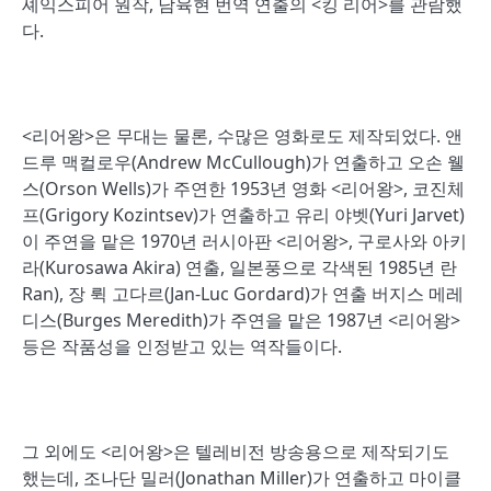
셰익스피어 원작, 남육현 번역 연출의 <킹 리어>를 관람했
다.
<리어왕>은 무대는 물론, 수많은 영화로도 제작되었다. 앤
드루 맥컬로우(Andrew McCullough)가 연출하고 오손 웰
스(Orson Wells)가 주연한 1953년 영화 <리어왕>, 코진체
프(Grigory Kozintsev)가 연출하고 유리 야벳(Yuri Jarvet)
이 주연을 맡은 1970년 러시아판 <리어왕>, 구로사와 아키
라(Kurosawa Akira) 연출, 일본풍으로 각색된 1985년 란
Ran), 장 뤽 고다르(Jan-Luc Gordard)가 연출 버지스 메레
디스(Burges Meredith)가 주연을 맡은 1987년 <리어왕>
등은 작품성을 인정받고 있는 역작들이다.
그 외에도 <리어왕>은 텔레비전 방송용으로 제작되기도
했는데, 조나단 밀러(Jonathan Miller)가 연출하고 마이클