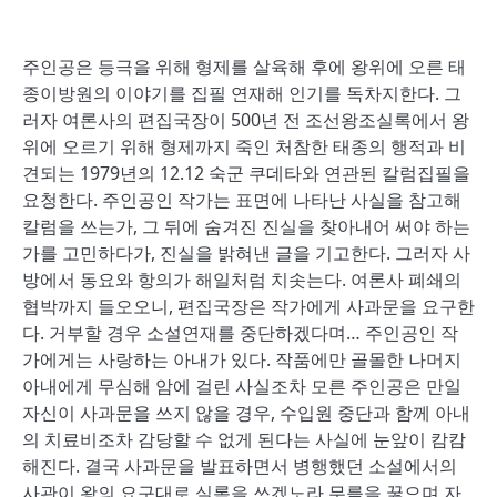
주인공은 등극을 위해 형제를 살육해 후에 왕위에 오른 태
종이방원의 이야기를 집필 연재해 인기를 독차지한다. 그
러자 여론사의 편집국장이 500년 전 조선왕조실록에서 왕
위에 오르기 위해 형제까지 죽인 처참한 태종의 행적과 비
견되는 1979년의 12.12 숙군 쿠데타와 연관된 칼럼집필을
요청한다. 주인공인 작가는 표면에 나타난 사실을 참고해
칼럼을 쓰는가, 그 뒤에 숨겨진 진실을 찾아내어 써야 하는
가를 고민하다가, 진실을 밝혀낸 글을 기고한다. 그러자 사
방에서 동요와 항의가 해일처럼 치솟는다. 여론사 폐쇄의
협박까지 들오오니, 편집국장은 작가에게 사과문을 요구한
다. 거부할 경우 소설연재를 중단하겠다며… 주인공인 작
가에게는 사랑하는 아내가 있다. 작품에만 골몰한 나머지
아내에게 무심해 암에 걸린 사실조차 모른 주인공은 만일
자신이 사과문을 쓰지 않을 경우, 수입원 중단과 함께 아내
의 치료비조차 감당할 수 없게 된다는 사실에 눈앞이 캄캄
해진다. 결국 사과문을 발표하면서 병행했던 소설에서의
사관이 왕의 요구대로 실록을 쓰겠노라 무릎을 꿇으며 자