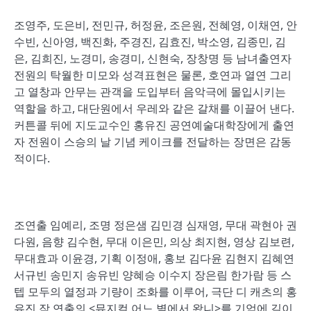
조영주, 도은비, 전민규, 허정윤, 조은원, 전혜영, 이채연, 안
수빈, 신아영, 백진화, 주경진, 김효진, 박소영, 김종민, 김
은, 김희진, 노경미, 송경미, 신현숙, 장창명 등 남녀출연자
전원의 탁월한 미모와 성격표현은 물론, 호연과 열연 그리
고 열창과 안무는 관객을 도입부터 음악극에 몰입시키는
역할을 하고, 대단원에서 우레와 같은 갈채를 이끌어 낸다.
커튼콜 뒤에 지도교수인 홍유진 공연예술대학장에게 출연
자 전원이 스승의 날 기념 케이크를 전달하는 장면은 감동
적이다.
조연출 임예리, 조명 정은샘 김민경 심재영, 무대 곽현아 권
다원, 음향 김수현, 무대 이은민, 의상 최지현, 영상 김보련,
무대효과 이윤경, 기획 이정애, 홍보 김다윤 김현지 김혜연
서규빈 송민지 송유빈 양혜승 이수지 장은림 한가람 등 스
텝 모두의 열정과 기량이 조화를 이루어, 극단 디 캐츠의 홍
유진 작 연출의 <뮤지컬 어느 별에서 왔니>를 기억에 길이