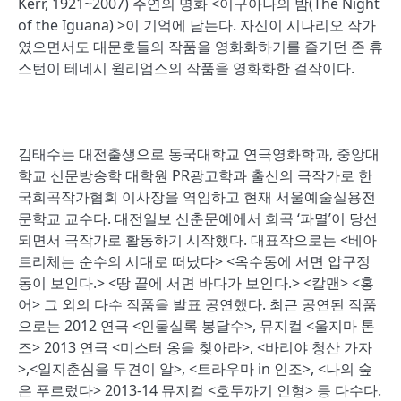
Kerr, 1921~2007) 주연의 명화 <이구아나의 밤(The Night
of the Iguana) >이 기억에 남는다. 자신이 시나리오 작가
였으면서도 대문호들의 작품을 영화화하기를 즐기던 존 휴
스턴이 테네시 윌리엄스의 작품을 영화화한 걸작이다.
김태수는 대전출생으로 동국대학교 연극영화학과, 중앙대
학교 신문방송학 대학원 PR광고학과 출신의 극작가로 한
국희곡작가협회 이사장을 역임하고 현재 서울예술실용전
문학교 교수다. 대전일보 신춘문예에서 희곡 ‘파멸’이 당선
되면서 극작가로 활동하기 시작했다. 대표작으로는 <베아
트리체는 순수의 시대로 떠났다> <옥수동에 서면 압구정
동이 보인다.> <땅 끝에 서면 바다가 보인다.> <칼맨> <홍
어> 그 외의 다수 작품을 발표 공연했다. 최근 공연된 작품
으로는 2012 연극 <인물실록 봉달수>, 뮤지컬 <울지마 톤
즈> 2013 연극 <미스터 옹을 찾아라>, <바리야 청산 가자
>,<일지춘심을 두견이 알>, <트라우마 in 인조>, <나의 숲
은 푸르렀다> 2013-14 뮤지컬 <호두까기 인형> 등 다수다.