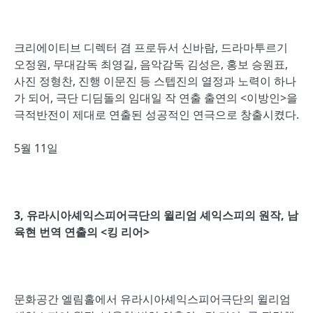
크리에이티브 디렉터 겸 프로듀서 신바람, 드라마투르기
오정원, 무대감독 최영길, 음악감독 김성은, 홍보 승원표,
사진 정형찬, 진행 이문진 등 스텝진의 열정과 노력이 하나
가 되어, 극단 디딤돌의 임대일 작 연출 출연의 <이방인>을
극적반전이 제대로 연출된 성공적인 연극으로 창출시켰다.
5월 11일
3,
유라시아셰익스피어극단의 윌리엄 셰익스피의 원작
,
남
육현 번역 연출의
<
킹 리어
>
문화공간 엘림홀에서 유라시아셰익스피어극단의 윌리엄