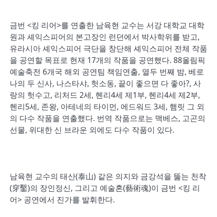
금번 <킹 리어>를 연출한 남육현 교수는 서강 대학교 대학
원과 셰익스피어의 본고장인 런던에서 박사학위를 받고,
유라시아 셰익스피어 극단을 창단해 셰익스피어 전체 작품
을 공연할 목표로 현재 17개의 작품을 공연했다. 88올림픽
예술축전 6개국 해외 공연팀 책임연출, 열두 번째 밤, 베로
나의 두 신사, 나스타샤, 헛소동, 끝이 좋으면 다 좋아?, 사
랑의 헛수고, 리처드 2세, 헨리4세 제1부, 헨리4세 제2부,
헨리5세, 존왕, 아테네의 타이먼, 에드워드 3세, 햄릿 그 외
의 다수 작품을 연출했다. 번역 작품으로는 맥베스, 고곤의
선물, 위대한 신 브라운 외에도 다수 작품이 있다.
남육현 교수의 태산(泰山) 같은 의지와 금강석을 뚫는 천착
(穿鑿)의 장인정신, 그리고 예술혼(藝術魂)이 금번 <킹 리
어> 공연에서 진가를 발휘한다.