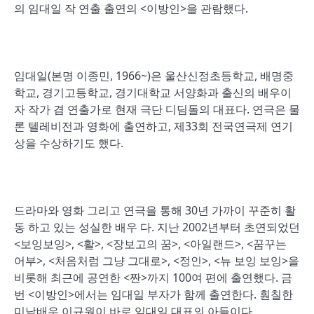
의 임대일 작 연출 출연의 <이방인>을 관람했다.
임대일(본명 이종민, 1966~)은 울산신정초등학교, 배명중
학교, 경기고등학교, 경기대학교 서양화과 출신의 배우이
자 작가 겸 연출가로 현재 극단 디딤돌의 대표다. 연극은 물
론 텔레비전과 영화에 출연하고, 제33회 전국연극제 연기
상을 수상하기도 했다.
드라마와 영화 그리고 연극을 통해 30년 가까이 꾸준히 활
동 하고 있는 성실한 배우 다. 지난 2002년부터 초연되었던
<보잉보잉>, <활>, <장보고의 꿈>, <아일랜드>, <꿈꾸는
어부>, <처음처럼 그냥 그대로>, <정인>, <뉴 보잉 보잉>을
비롯해 최근에 공연한 <짠>까지 100여 편에 출연했다. 금
번 <이방인>에서는 임대일 부자가 함께 출연한다. 훤칠한
미남배우 이규원이 바로 임대일 대표의 아들이다.