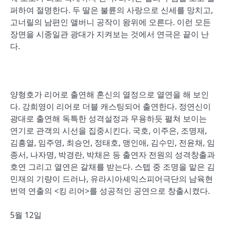
퍼하여 절명한다. 두 딸은 불륜의 사랑으로 신세를 망치고,
고너릴의 남편인 앨버니 공작이 왕위에 오른다. 이런 모든
장면을 시종일관 광대가 지켜보는 것에서 연극은 끝이 난
다.
양형호가 리어로 출연해 혼신의 열정으로 열연을 해 보인
다. 강희영이 리어로 더블 캐스팅되어 출연한다. 정연신이
광대로 출연해 독특한 성격설정과 무용하듯 펼쳐 보이는
연기로 관객의 시선을 집중시킨다. 국호, 이주은, 조명재,
김흥열, 임주영, 최승언, 정태호, 맹인애, 김수민, 전윤채, 임
종서, 나자명, 박경란, 박채은 등 출연자 전원의 성격창출과
호연 그리고 열연은 갈채를 받는다. 스텝 중 조명을 맡은 김
민재의 기량이 드러나, 유라시아셰익스피어극단의 남육현
번역 연출의 <킹 리어>를 성공적인 공연으로 창출시켰다.
5월 12일