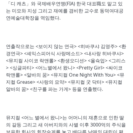
「디 캐츠」와 국제배우연맹(FIA) 한국 대표職도 맡고 있
는 미모와 지성 그리고 재예를 겸비한 교수로 동덕여대공
연예술대학장을 역임했다.
연출작으로는 <보이지 않는 연극> <히바쿠샤 김영주> <환
경연극> <셰익스피어식 사랑메소드> <내사랑 히바쿠샤>
<뮤지컬 사이코 락앤롤> <환생오디션> <올슉업> <그리스
> <싱글파티> <어느별에서 왔니> <Pretty Girl> <싸이코
락앤롤> <알바의 꿈> <뮤지컬 One Night With You> <뮤
지컬 Grease> <사랑의 묘약> <뮤지컬 굿 닥터> <뮤지컬
알바의 꿈> <친구를 파는 가게> 등을 연출했다.
뮤지컬 <어느 별에서 왔니>는 어머니의 재혼으로 인한 딸
의 갈등 그리고 새 아버지와의 사별 이후 3000억의 주식을
보유한 회사의 회장승계를 놓고 배다른 남매의 대립이 펼