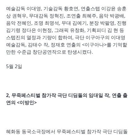
예술감독 이대영, 기술감독 황호연, 연출스텝 이강윤 송훈
상 권혁우, 무대감독 정혁진, 조연출 최혜주, 음악 박광배,
음악 전혜인, 조명 최명석, 무대 김예기, 분장 박팔영, 진행
김기령 정다은 이현정, 그래픽 유창화, 기획피디 김 현 등
스텝진의 열정과 기량이 합하여, 극단 이구아구의 이대영
예술감독, 김태수 작, 정재호 연출의 <이구아나>를 기억할
만한 수준급 창단공연작으로 탄생시켰다.
5월 2일
2,
무죽페스티벌 참가작 극단 디딤돌의 임대일 작
,
연출 출
연의
<
이방인
>
혜화동 동국소극장에서 무죽페스티벌 참가작 극단 디딤돌